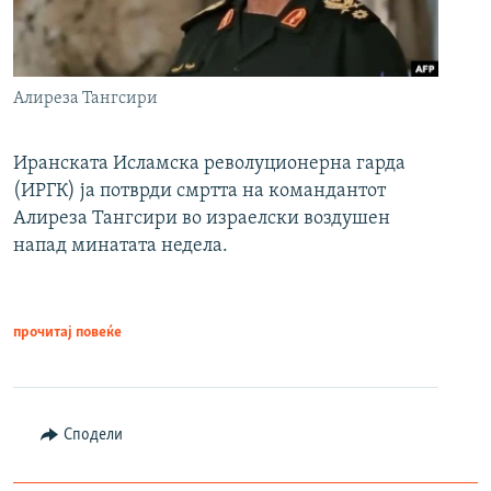
Алиреза Тангсири
Иранската Исламска револуционерна гарда
(ИРГК) ја потврди смртта на командантот
Алиреза Тангсири во израелски воздушен
напад минатата недела.
прочитај повеќе
Сподели