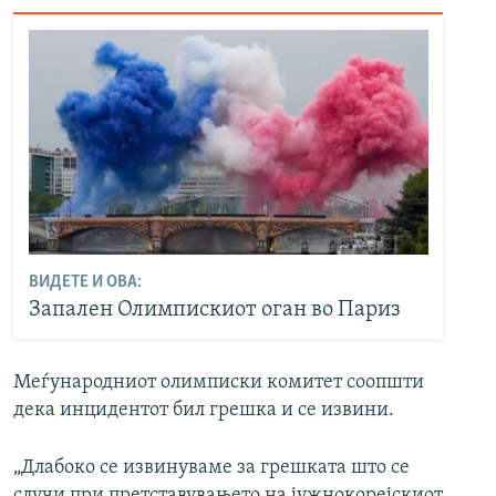
ВИДЕТЕ И ОВА:
Запален Олимпискиот оган во Париз
Меѓународниот олимписки комитет соопшти
дека инцидентот бил грешка и се извини.
„Длабоко се извинуваме за грешката што се
случи при претставувањето на јужнокорејскиот