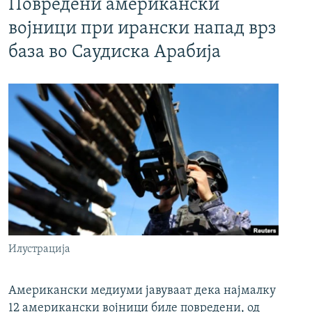
Повредени американски
војници при ирански напад врз
база во Саудиска Арабија
Илустрација
Американски медиуми јавуваат дека најмалку
12 американски војници биле повредени, од