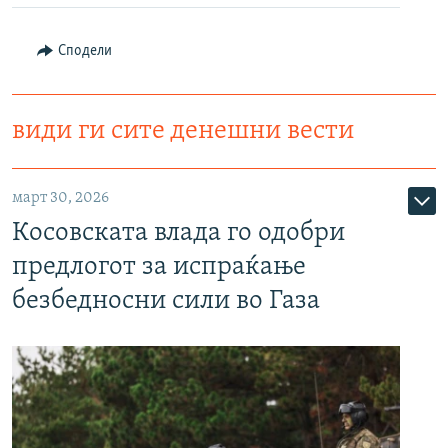
Сподели
види ги сите денешни вести
март 30, 2026
Косовската влада го одобри
предлогот за испраќање
безбедносни сили во Газа