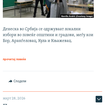
Денеска во Србија се одржуваат локални
избори во повеќе општини и градови, меѓу кои
Бор, Аранѓеловац, Кула и Књажевац.
прочитај повеќе
Сподели
март 28, 2026