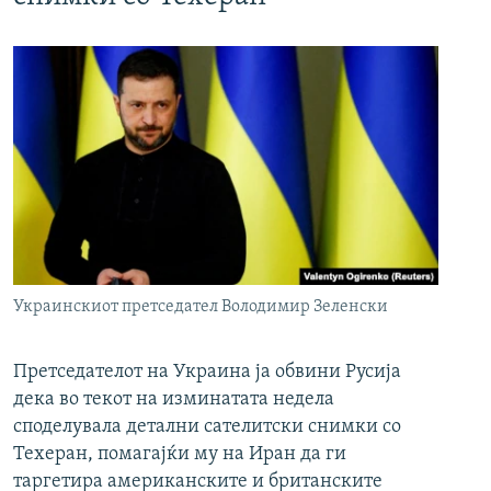
Украинскиот претседател Володимир Зеленски
Претседателот на Украина ја обвини Русија
дека во текот на изминатата недела
споделувала детални сателитски снимки со
Техеран, помагајќи му на Иран да ги
таргетира американските и британските