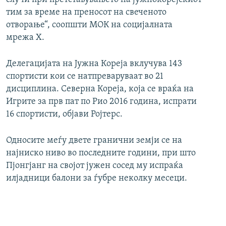
тим за време на преносот на свеченото
отворање“, соопшти МОК на социјалната
мрежа Х.
Делегацијата на Јужна Кореја вклучува 143
спортисти кои се натпреваруваат во 21
дисциплина. Северна Кореја, која се враќа на
Игрите за прв пат по Рио 2016 година, испрати
16 спортисти, објави Ројтерс.
Односите меѓу двете гранични земји се на
најниско ниво во последните години, при што
Пјонгјанг на својот јужен сосед му испраќа
илјадници балони за ѓубре неколку месеци.