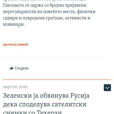
Гласањето се одржа со бројни пријавени
нерегуларности на повеќето места, физички
судири и повредени граѓани, активисти и
новинари.
прочитај повеќе
Сподели
март 29, 2026
Зеленски ја обвинува Русија
дека споделува сателитски
снимки со Техеран