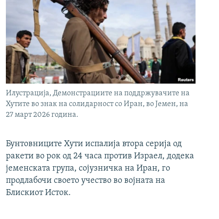
Илустрација, Демонстрациите на поддржувачите на
Хутите во знак на солидарност со Иран, во Јемен, на
27 март 2026 година.
Бунтовниците Хути испалија втора серија од
ракети во рок од 24 часа против Израел, додека
јеменската група, сојузничка на Иран, го
продлабочи своето учество во војната на
Блискиот Исток.