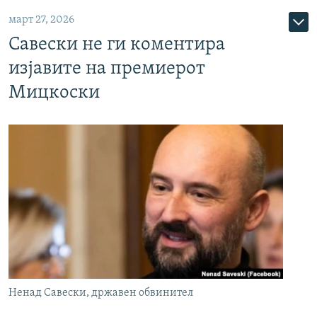
март 27, 2026
Савески не ги коментира
изјавите на премиерот
Мицкоски
Ненад Савески, државен обвинител