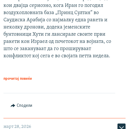
кои двајца сериозно, кога Иран го погодил
воздухопловната база „Принц Султан“ во
Саудиска Арабија со најмалку една ракета и
неколку дронови, додека јеменските
бунтовници Хути ги лансирале своите први
ракети кон Израел од почетокот на војната, со
што се закануваат да го прошируваат
конфликтот кој сега е во својата петта недела.
прочитај повеќе
Сподели
март 28, 2026