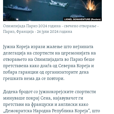
РСЕ веб страници
Олимпијада Париз 2024 година - свечено отворање -
Париз, Франција - 26 јули 2024 година
Јужна Кореја изрази жалење што нејзината
делегација на спортисти на церемонијата на
отворањето на Олимпијадата во Париз беше
претставена како доаѓа од Северна Кореја и
побара гаранции од организаторите дека
грешката нема да се повтори.
Додека бродот со јужнокорејските спортисти
минуваше покрај Сена, најавувачот ги
претстави на француски и англиски како
„Демократска Народна Република Кореја“, што