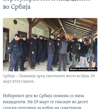
во Србија
Србија -- Полиција пред гласачките места во Кула, 29
март 2026 година.
Изборниот ден во Србија помина со низа
инциденти. На 29 март се гласаше во десет
српски општини за избор на советници.