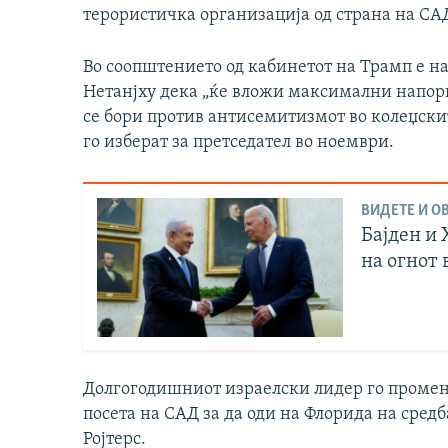
терористичка организација од страна на СА
Во соопштението од кабинетот на Трамп е нав
Нетанјху дека „ќе вложи максимални напори
се бори против антисемитизмот во колеџск
го изберат за претседател во ноември.
ВИДЕТЕ И ОВ
Бајден и
на огнот 
Долгогодишниот израелски лидер го промени
посета на САД за да оди на Флорида на сред
Ројтерс.