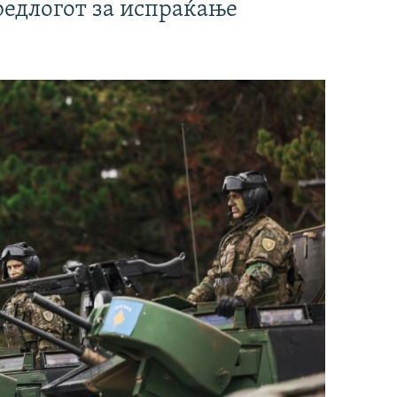
редлогот за испраќање