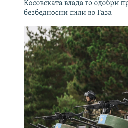
Косовската влада го одобри п
безбедносни сили во Газа