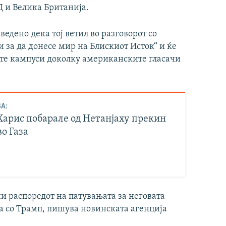
Д и Велика Британија.
едено дека тој ветил во разговорот со
 за да донесе мир на Блискиот Исток“ и ќе
ите кампуси доколку американските гласачи
А:
 Харис побарале од Нетанјаху прекин
во Газа
 распоредот на патувањата за неговата
ба со Трамп, пишува новинската агенција