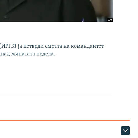
ИРГК) ја потврди смртта на командантот
апад минатата недела.