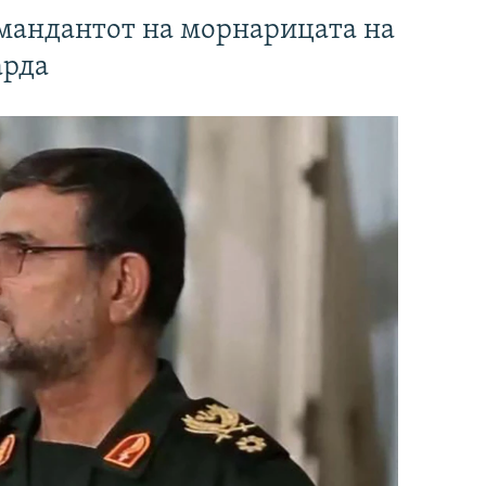
омандантот на морнарицата на
арда