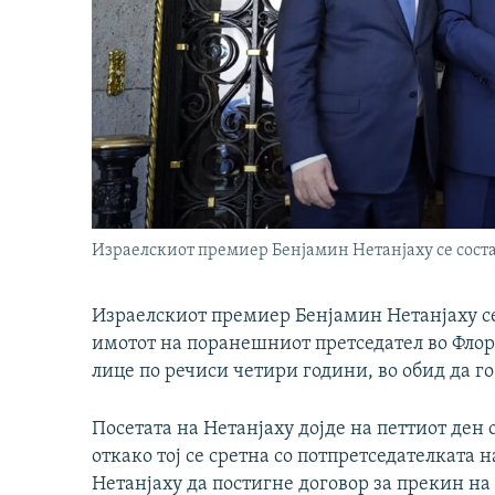
Израелскиот премиер Бенјамин Нетанјаху се сост
Израелскиот премиер Бенјамин Нетанјаху се 
имотот на поранешниот претседател во Флор
лице по речиси четири години, во обид да го
Посетата на Нетанјаху дојде на петтиот ден 
откако тој се сретна со потпретседателката 
Нетанјаху да постигне договор за прекин на 