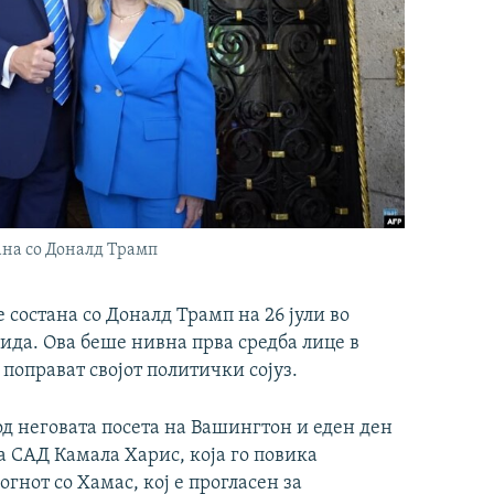
ана со Доналд Трамп
состана со Доналд Трамп на 26 јули во
ида. Ова беше нивна прва средба лице в
 поправат својот политички сојуз.
од неговата посета на Вашингтон и еден ден
на САД Камала Харис, која го повика
огнот со Хамас, кој е прогласен за