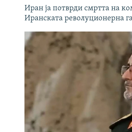
Иран ја потврди смртта на к
Иранската револуционерна г