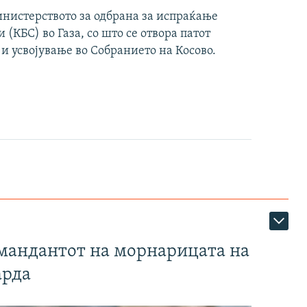
инистерството за одбрана за испраќање
(КБС) во Газа, со што се отвора патот
 и усвојување во Собранието на Косово.
омандантот на морнарицата на
арда