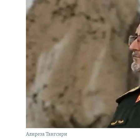
Алиреза Тангсири