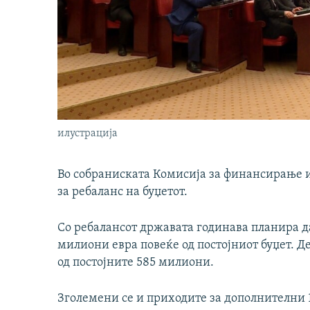
илустрација
Во собраниската Комисија за финансирање и 
за ребаланс на буџетот.
Со ребалансот државата годинава планира д
милиони евра повеќе од постојниот буџет. Д
од постојните 585 милиони.
Зголемени се и приходите за дополнителни 