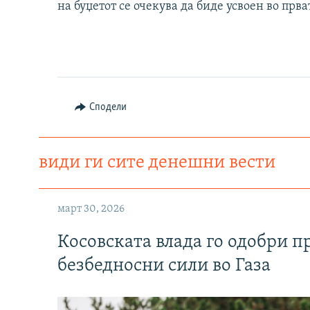
на буџетот се очекува да биде усвоен во прват
Сподели
види ги сите денешни вести
март 30, 2026
Косовската влада го одобри п
безбедносни сили во Газа