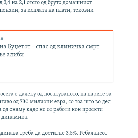
 3,4 на 2,1 отсто од бруто домашниот
пензии, за исплата на плати, тековни
А:
на Буџетот – спас од клиничка смрт
ње алиби
сега е далеку од посакуваното, па парите за
ниво од 730 милиони евра, со тоа што во дел
а од онаму каде не се работи кон проекти
а динамика.
динава треба да достигне 3,5%. Ребалансот