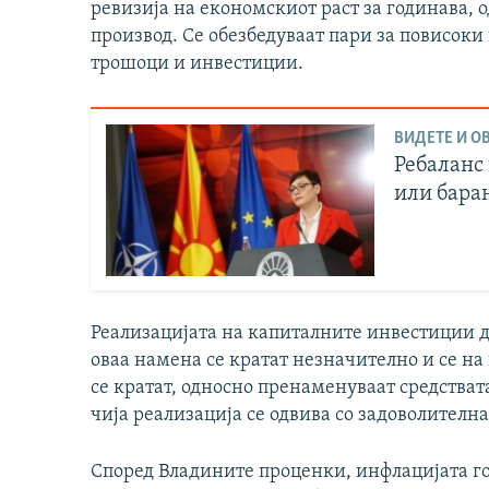
ревизија на економскиот раст за годинава, од
производ. Се обезбедуваат пари за повисоки 
трошоци и инвестиции.
ВИДЕТЕ И ОВ
Ребаланс 
или бара
Реализацијата на капиталните инвестиции до
оваа намена се кратат незначително и се на 
се кратат, односно пренаменуваат средстват
чија реализација се одвива со задоволителн
Според Владините проценки, инфлацијата го