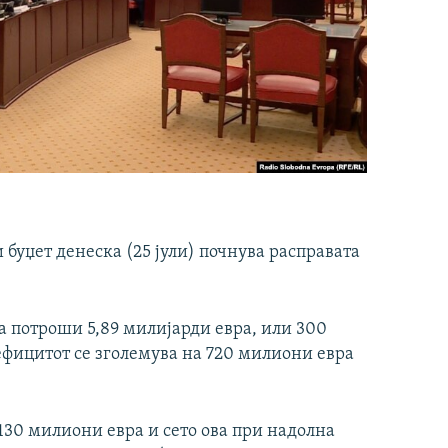
буџет денеска (25 јули) почнува расправата
а потроши 5,89 милијарди евра, или 300
ефицитот се зголемува на 720 милиони евра
130 милиони евра и сето ова при надолна