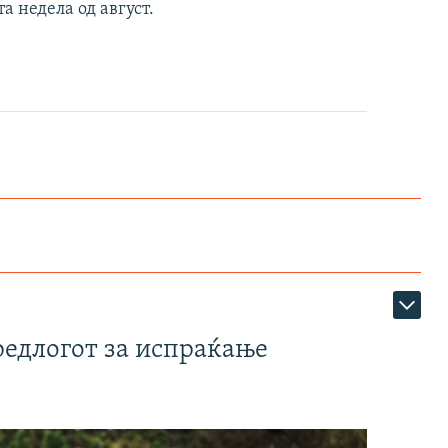
а недела од август.
редлогот за испраќање