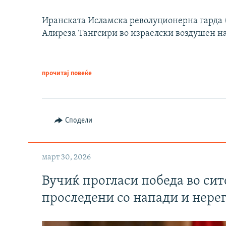
Иранската Исламска револуционерна гарда (
Алиреза Тангсири во израелски воздушен н
прочитај повеќе
Сподели
март 30, 2026
Вучиќ прогласи победа во си
проследени со напади и нере