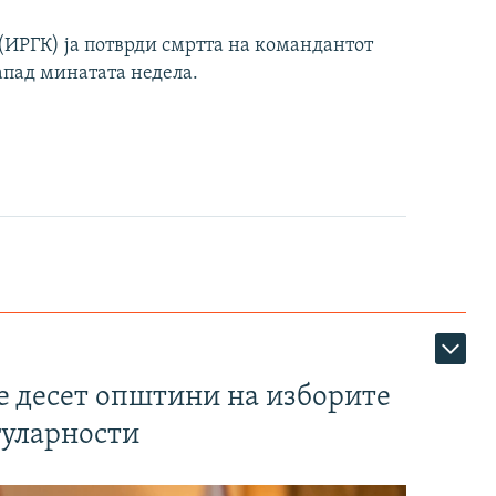
ИРГК) ја потврди смртта на командантот
апад минатата недела.
те десет општини на изборите
гуларности