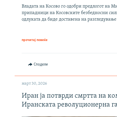
Владата на Косово го одобри предлогот на М
припадници на Косовските безбедносни сили 
одлуката да биде доставена на разгледување
прочитај повеќе
Сподели
март 30, 2026
Иран ја потврди смртта на к
Иранската револуционерна г