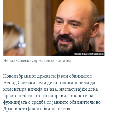
Ненад Савески, државен обвинител
Новоизбраниот државен јавен обвинител
Ненад Савески вели дека никогаш нема да
коментира ничија изјава, нагласувајќи дека
првото нешто што го направил откако е на
функцијата е средба со јавните обвинители во
Државното јавно обвинителство.