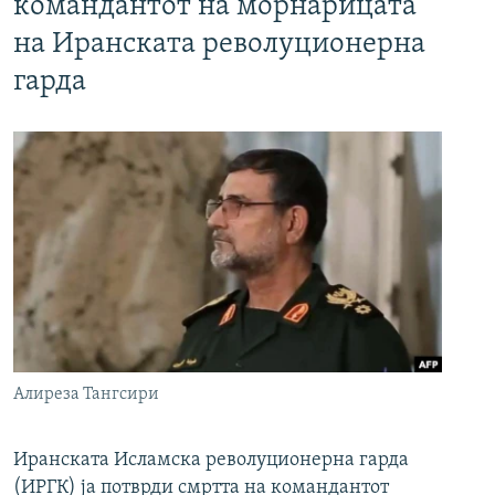
командантот на морнарицата
на Иранската револуционерна
гарда
Алиреза Тангсири
Иранската Исламска револуционерна гарда
(ИРГК) ја потврди смртта на командантот