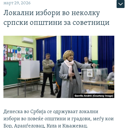
март 29, 2026
Локални избори во неколку
српски општини за советници
Денеска во Србија се одржуваат локални
избори во повеќе општини и градови, меѓу кои
Бор, Аранѓеловац, Кула и Књажевац.