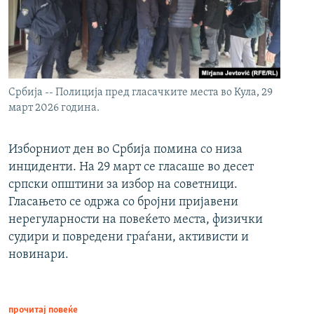
Србија -- Полиција пред гласачките места во Кула, 29
март 2026 година.
Изборниот ден во Србија помина со низа
инциденти. На 29 март се гласаше во десет
српски општини за избор на советници.
Гласањето се одржа со бројни пријавени
нерегуларности на повеќето места, физички
судири и повредени граѓани, активисти и
новинари.
прочитај повеќе