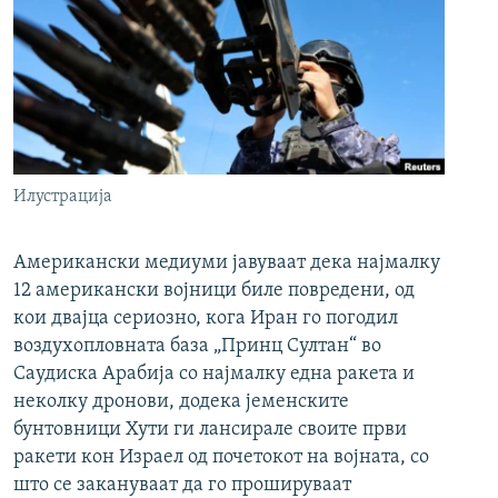
Илустрација
Американски медиуми јавуваат дека најмалку
12 американски војници биле повредени, од
кои двајца сериозно, кога Иран го погодил
воздухопловната база „Принц Султан“ во
Саудиска Арабија со најмалку една ракета и
неколку дронови, додека јеменските
бунтовници Хути ги лансирале своите први
ракети кон Израел од почетокот на војната, со
што се закануваат да го прошируваат