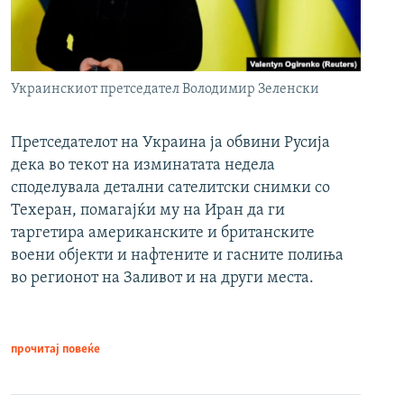
Украинскиот претседател Володимир Зеленски
Претседателот на Украина ја обвини Русија
дека во текот на изминатата недела
споделувала детални сателитски снимки со
Техеран, помагајќи му на Иран да ги
таргетира американските и британските
воени објекти и нафтените и гасните полиња
во регионот на Заливот и на други места.
прочитај повеќе