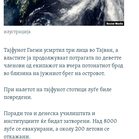
РСЕ веб страници
илустрација
Тајфунот Гаеми усмртил три лица во Тајван, а
властите ја продолжуваат потрагата по деветте
членови од екипажот на вчера потонатиот брод
во близина на јужниот брег на островот.
При налетот на тајфунот стотици луѓе биле
повредени.
Поради тоа и денеска училиштата и
институциите ќе бидат затворени. Над 8000
луѓе се евакуирани, а околу 200 летови се
откажани.