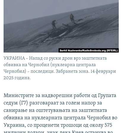
УКРАИНА – Напад со руски дрон врз заштитната
обвивка на Чернобил (нуклеарна централа
Чернобил) – последици. Забранета зона. 14 февруари
2025 година.
Министрите за надворешни работи од Групата
седум (Г7) разговараат за голем напор за
санирање на оштетувањата на заштитната
обвивка на нуклеарната централа Чернобил во
Украина, со проценети трошоци од околу 575
милиони долари, знак дека Киев останува во