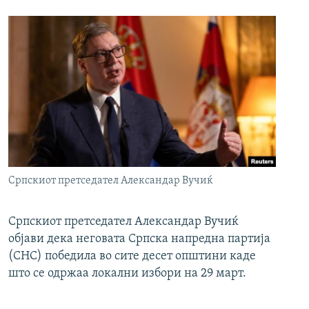
Српскиот претседател Александар Вучиќ
Српскиот претседател Александар Вучиќ
објави дека неговата Српска напредна партија
(СНС) победила во сите десет општини каде
што се одржаа локални избори на 29 март.