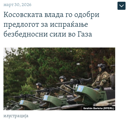
март 30, 2026
Косовската влада го одобри
предлогот за испраќање
безбедносни сили во Газа
илустрација