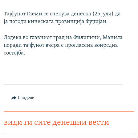
Тајфунот Гаеми се очекува денеска (25 јули) да
ја погоди кинеската провинција Фуџијан.
Додека во главниот град на Филипини, Манила
поради тајфунот вчера е прогласена вонредна
состојба.
Сподели
види ги сите денешни вести