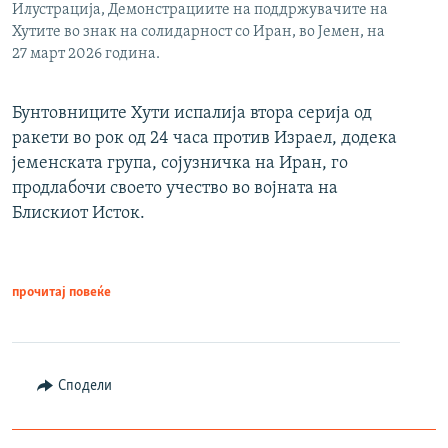
Илустрација, Демонстрациите на поддржувачите на
Хутите во знак на солидарност со Иран, во Јемен, на
27 март 2026 година.
Бунтовниците Хути испалија втора серија од
ракети во рок од 24 часа против Израел, додека
јеменската група, сојузничка на Иран, го
продлабочи своето учество во војната на
Блискиот Исток.
прочитај повеќе
Сподели