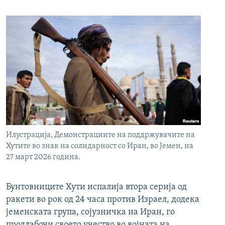
Илустрација, Демонстрациите на поддржувачите на
Хутите во знак на солидарност со Иран, во Јемен, на
27 март 2026 година.
Бунтовниците Хути испалија втора серија од
ракети во рок од 24 часа против Израел, додека
јеменската група, сојузничка на Иран, го
продлабочи своето учество во војната на