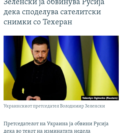
Зеленски ја обвинува Русија
дека споделува сателитски
снимки со Техеран
Украинскиот претседател Володимир Зеленски
Претседателот на Украина ја обвини Русија
дека во текот на изминатата недела