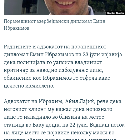
РСЕ веб страници
Поранешниот азербејџански дипломат Емин
Ибрахимов
Роднините и адвокатот на поранешниот
дипломат Емин Ибрахимов на 23 јули изјавија
дека полицијата го уапсила владиниот
критичар за наводно избодување лице,
обвинение кое Ибрахимов го отфрла како
целосно измислено.
Адвокатот на Ибрахим, Аќил Лајиќ, рече дека
неговиот клиент му кажал дека непознато
лице го нападнало во близина на метро
станица во Баку доцна на 22 јули. Веднаш потоа
на лице место се појавиле неколку мажи во