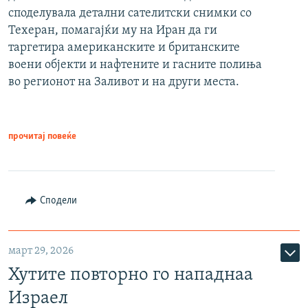
споделувала детални сателитски снимки со
Техеран, помагајќи му на Иран да ги
таргетира американските и британските
воени објекти и нафтените и гасните полиња
во регионот на Заливот и на други места.
прочитај повеќе
Сподели
март 29, 2026
Хутите повторно го нападнаа
Израел