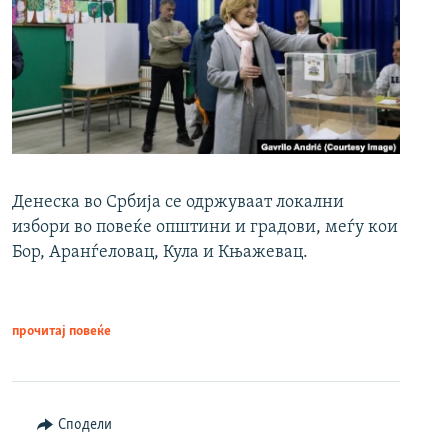
Денеска во Србија се одржуваат локални
избори во повеќе општини и градови, меѓу кои
Бор, Аранѓеловац, Кула и Књажевац.
прочитај повеќе
Сподели