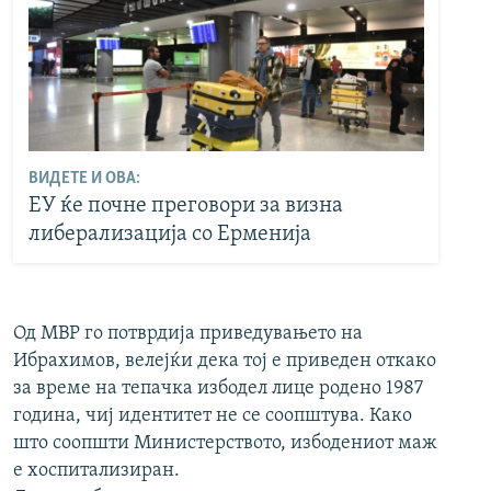
ВИДЕТЕ И ОВА:
ЕУ ќе почне преговори за визна
либерализација со Ерменија
Од МВР го потврдија приведувањето на
Ибрахимов, велејќи дека тој е приведен откако
за време на тепачка избодел лице родено 1987
година, чиј идентитет не се соопштува. Како
што соопшти Министерството, избодениот маж
е хоспитализиран.