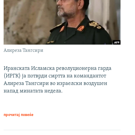
Алиреза Тангсири
Иранската Исламска револуционерна гарда
(ИРГК) ја потврди смртта на командантот
Алиреза Тангсири во израелски воздушен
напад минатата недела.
прочитај повеќе