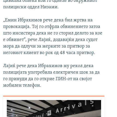
цивилна облека кои го однеле во окружниот
полициски оддел Низами.
„Емин Ибрахимов рече дека бил жртва на
провокација. Тој го отфрла обвинението затоа
што инсистира дека не го сторил делото за кое
е обвинет“, рече Лајиќ, додавајќи дека судот
мора да одлучи за мерките за притвор за
неговиот клиент во рок од 48 часа притвор.
Лајиќ рече дека Ибрахимов му рекол дека
полицијата употребила електричен шок за да
го принуди да го открие ПИН-от на својот
мобилен телефон.