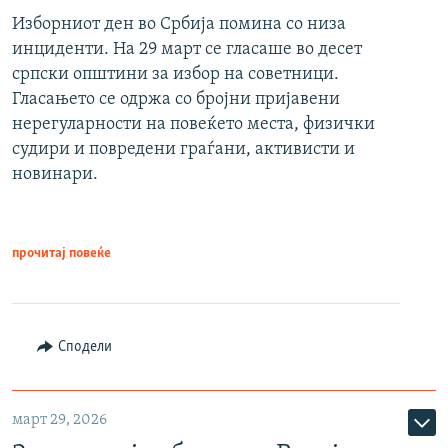
Изборниот ден во Србија помина со низа
инциденти. На 29 март се гласаше во десет
српски општини за избор на советници.
Гласањето се одржа со бројни пријавени
нерегуларности на повеќето места, физички
судири и повредени граѓани, активисти и
новинари.
прочитај повеќе
Сподели
март 29, 2026