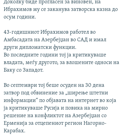
Доколку биде прогласен за виновен, на
Ибрахимов му се заканува затворска казна до
осум години.
43-годишниот Ибрахимов работел во
Амбасадата на Азербејџан во САД и имал
други дипломатски функции.
Во последните години тој ја критикуваше
владата, меѓу другото, за влошените односи на
Баку со Западот.
Во септември тој беше осуден на 30 дена
затвор под обвинение за „ширење штетни
информации“ по објавата на интернет во која
ја критикуваше Русија и повика на мирно
решение на конфликтот на Азербејџан со
Ерменија за отцепениот регион Нагорно-
Карабах.