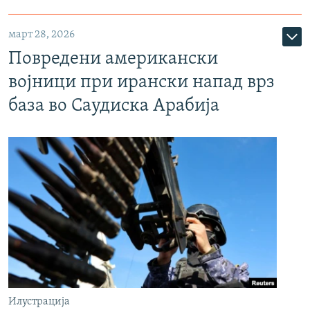
март 28, 2026
Повредени американски
војници при ирански напад врз
база во Саудиска Арабија
Илустрација