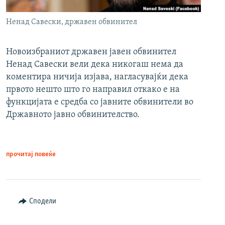
Ненад Савески, државен обвинител
Новоизбраниот државен јавен обвинител
Ненад Савески вели дека никогаш нема да
коментира ничија изјава, нагласувајќи дека
првото нешто што го направил откако е на
функцијата е средба со јавните обвинители во
Државното јавно обвинителство.
прочитај повеќе
Сподели