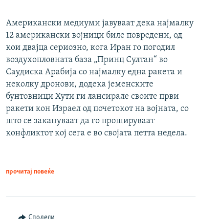
Американски медиуми јавуваат дека најмалку
12 американски војници биле повредени, од
кои двајца сериозно, кога Иран го погодил
воздухопловната база „Принц Султан“ во
Саудиска Арабија со најмалку една ракета и
неколку дронови, додека јеменските
бунтовници Хути ги лансирале своите први
ракети кон Израел од почетокот на војната, со
што се закануваат да го прошируваат
конфликтот кој сега е во својата петта недела.
прочитај повеќе
Сподели