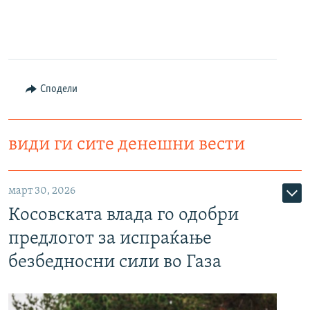
Сподели
види ги сите денешни вести
март 30, 2026
Косовската влада го одобри
предлогот за испраќање
безбедносни сили во Газа