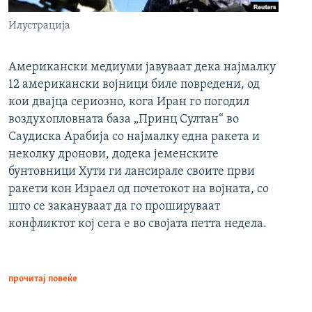
Илустрација
Американски медиуми јавуваат дека најмалку
12 американски војници биле повредени, од
кои двајца сериозно, кога Иран го погодил
воздухопловната база „Принц Султан“ во
Саудиска Арабија со најмалку една ракета и
неколку дронови, додека јеменските
бунтовници Хути ги лансирале своите први
ракети кон Израел од почетокот на војната, со
што се закануваат да го прошируваат
конфликтот кој сега е во својата петта недела.
прочитај повеќе