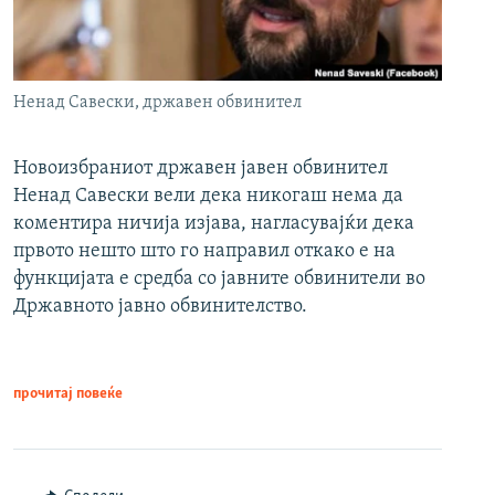
Ненад Савески, државен обвинител
Новоизбраниот државен јавен обвинител
Ненад Савески вели дека никогаш нема да
коментира ничија изјава, нагласувајќи дека
првото нешто што го направил откако е на
функцијата е средба со јавните обвинители во
Државното јавно обвинителство.
прочитај повеќе