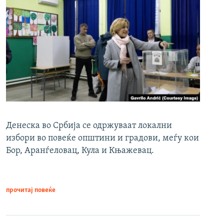
Денеска во Србија се одржуваат локални
избори во повеќе општини и градови, меѓу кои
Бор, Аранѓеловац, Кула и Књажевац.
прочитај повеќе