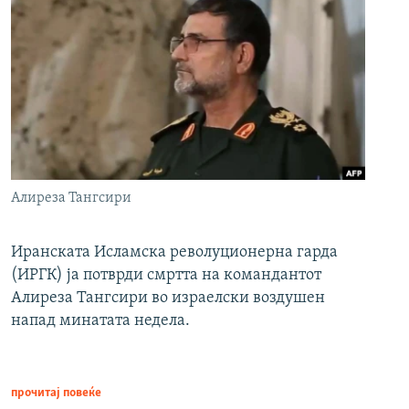
Алиреза Тангсири
Иранската Исламска револуционерна гарда
(ИРГК) ја потврди смртта на командантот
Алиреза Тангсири во израелски воздушен
напад минатата недела.
прочитај повеќе