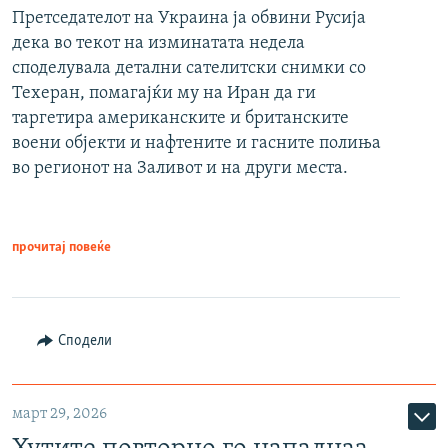
Претседателот на Украина ја обвини Русија
дека во текот на изминатата недела
споделувала детални сателитски снимки со
Техеран, помагајќи му на Иран да ги
таргетира американските и британските
воени објекти и нафтените и гасните полиња
во регионот на Заливот и на други места.
прочитај повеќе
Сподели
март 29, 2026