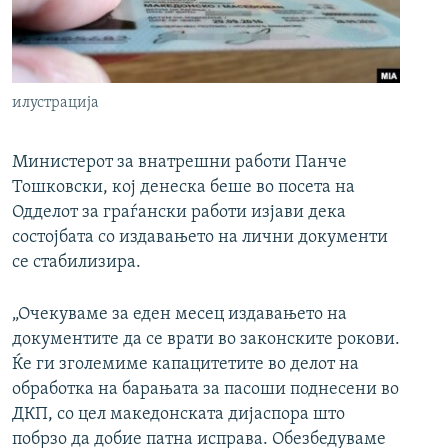
РСЕ веб страници
илустрација
Министерот за внатрешни работи Панче
Тошковски, кој денеска беше во посета на
Одделот за граѓански работи изјави дека
состојбата со издавањето на лични документи
се стабилизира.
„Очекуваме за еден месец издавањето на
документите да се врати во законските рокови.
Ќе ги зголемиме капацитетите во делот на
обработка на барањата за пасоши поднесени во
ДКП, со цел македонската дијаспора што
побрзо да добие патна исправа. Обезбедуваме