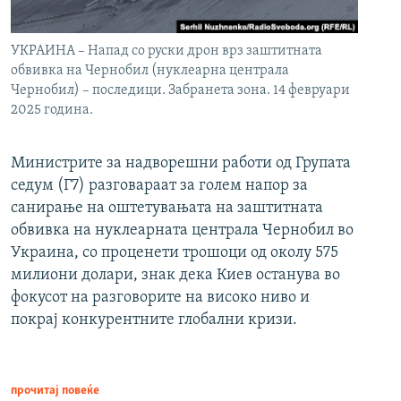
УКРАИНА – Напад со руски дрон врз заштитната
обвивка на Чернобил (нуклеарна централа
Чернобил) – последици. Забранета зона. 14 февруари
2025 година.
Министрите за надворешни работи од Групата
седум (Г7) разговараат за голем напор за
санирање на оштетувањата на заштитната
обвивка на нуклеарната централа Чернобил во
Украина, со проценети трошоци од околу 575
милиони долари, знак дека Киев останува во
фокусот на разговорите на високо ниво и
покрај конкурентните глобални кризи.
прочитај повеќе