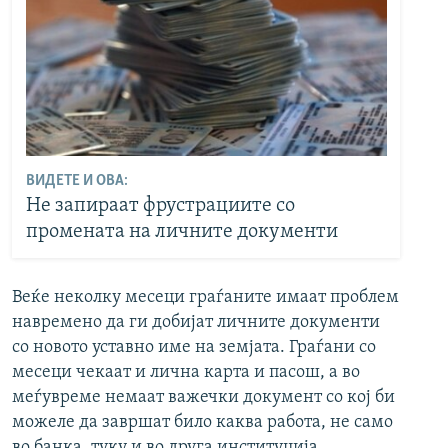
ВИДЕТЕ И ОВА:
Не запираат фрустрациите со
промената на личните документи
Веќе неколку месеци граѓаните имаат проблем
навремено да ги добијат личните документи
со новото уставно име на земјата. Граѓани со
месеци чекаат и лична карта и пасош, а во
меѓувреме немаат важечки документ со кој би
можеле да завршат било каква работа, не само
во банка, туку и во друга институција.