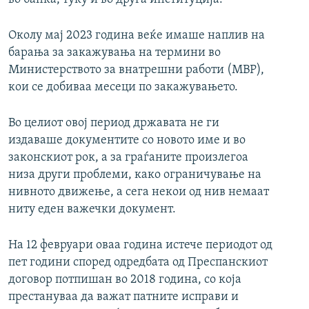
Околу мај 2023 година веќе имаше наплив на
барања за закажувања на термини во
Министерството за внатрешни работи (МВР),
кои се добиваа месеци по закажувањето.
Во целиот овој период државата не ги
издаваше документите со новото име и во
законскиот рок, а за граѓаните произлегоа
низа други проблеми, како ограничување на
нивното движење, а сега некои од нив немаат
ниту еден важечки документ.
На 12 февруари оваа година истече периодот од
пет години според одредбата од Преспанскиот
договор потпишан во 2018 година, со која
престануваа да важат патните исправи и