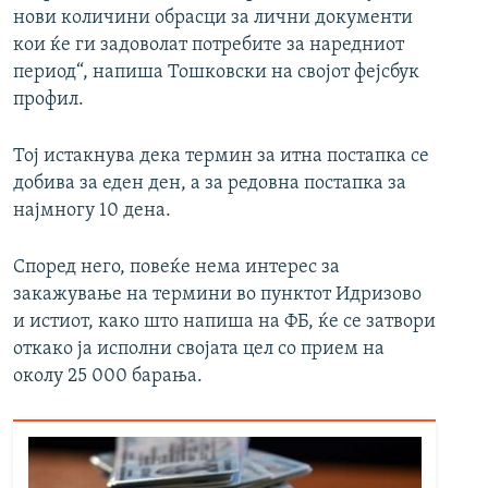
нови количини обрасци за лични документи
кои ќе ги задоволат потребите за наредниот
период“, напиша Тошковски на својот фејсбук
профил.
Тој истакнува дека термин за итна постапка се
добива за еден ден, а за редовна постапка за
најмногу 10 дена.
Според него, повеќе нема интерес за
закажување на термини во пунктот Идризово
и истиот, како што напиша на ФБ, ќе се затвори
откако ја исполни својата цел со прием на
околу 25 000 барања.