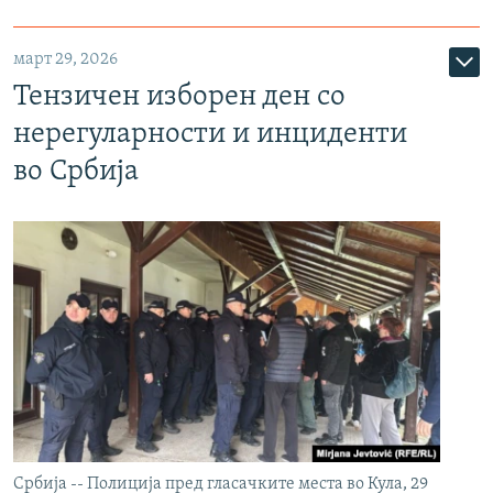
март 29, 2026
Тензичен изборен ден со
нерегуларности и инциденти
во Србија
Србија -- Полиција пред гласачките места во Кула, 29