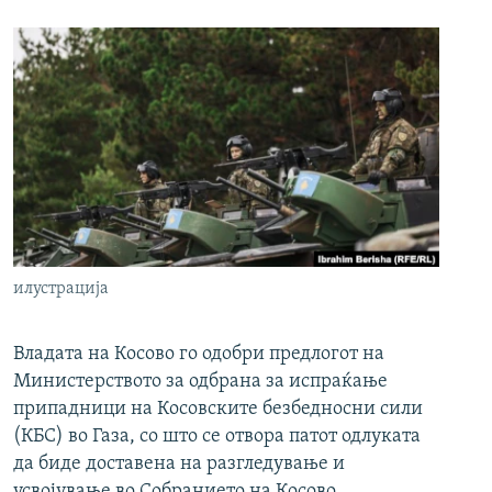
илустрација
Владата на Косово го одобри предлогот на
Министерството за одбрана за испраќање
припадници на Косовските безбедносни сили
(КБС) во Газа, со што се отвора патот одлуката
да биде доставена на разгледување и
усвојување во Собранието на Косово.