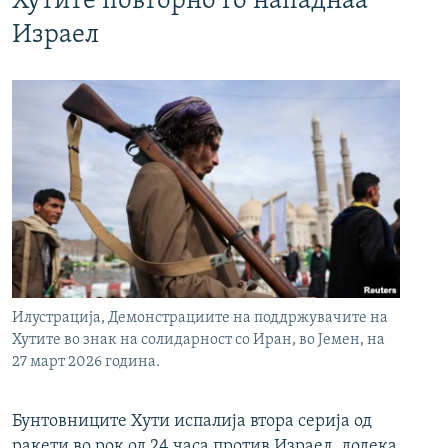
Хутите повторно го нападнаа
Израел
Илустрација, Демонстрациите на поддржувачите на
Хутите во знак на солидарност со Иран, во Јемен, на
27 март 2026 година.
Бунтовниците Хути испалија втора серија од
ракети во рок од 24 часа против Израел, додека