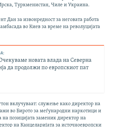
Ирска, Туркменистан, Чиле и Украина.
ент Дан за извонредност за неговата работа
амбасада во Киев за време на револуцијата
А:
 Очекуваме новата влада на Северна
ја да продолжи по европскиот пат
гтон вклучуваат: служење како директор на
рами во Бирото за меѓународни наркотици и
а на позицијата заменик директор на
ектор на Канцеларијата за источноевропски