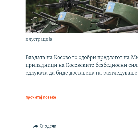
илустрација
Владата на Косово го одобри предлогот на М
припадници на Косовските безбедносни сили 
одлуката да биде доставена на разгледување
прочитај повеќе
Сподели