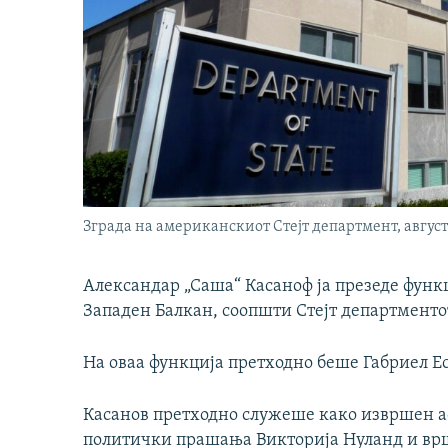
Зграда на американскиот Стејт департмент, август
Александар „Саша“ Касаноф ја презеде фун
Западен Балкан, соопшти Стејт департменто
На оваа функција претходно беше Габриел Ес
Касанов претходно служеше како извршен а
политички прашања Викторија Нуланд и врш