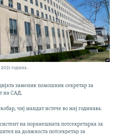
 2021 година.
кцијата заменик помошник секретар за
т на САД.
кобар, чиј мандат истече во мај годинава.
систент на поранешната потсекретарка за
ител на должноста потсекретар за