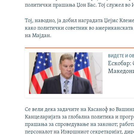
политички прашања Џон Бас. Тој служел во 
Тој, наводно, ја добил наградата Џејмс Клем
како политички советник во американската 
на Мајдан.
ВИДЕТЕ И ОВ
Ескобар:
Македони
Се вели дека задачите на Касаноф во Вашин
Канцеларијата за глобална политика и прог
прашања за спроведување на законот; работ
персоналот на Извршниот секретаријат, дир