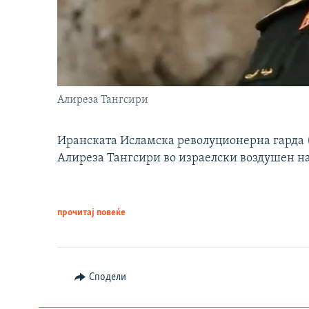
Алиреза Тангсири
Иранската Исламска револуционерна гарда (
Алиреза Тангсири во израелски воздушен н
прочитај повеќе
Сподели