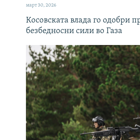
март 30, 2026
Косовската влада го одобри п
безбедносни сили во Газа