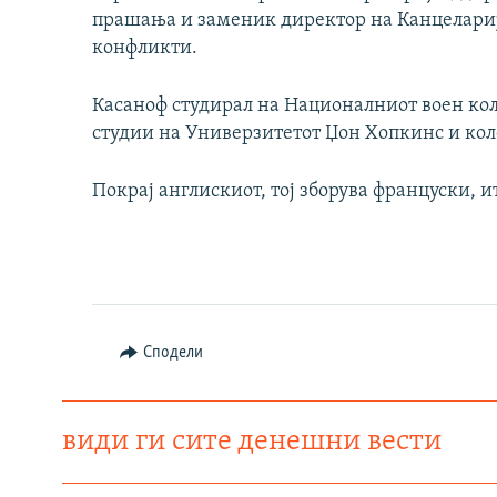
прашања и заменик директор на Канцелариј
конфликти.
Касаноф студирал на Националниот воен кол
студии на Универзитетот Џон Хопкинс и ко
Покрај англискиот, тој зборува француски, 
Сподели
види ги сите денешни вести