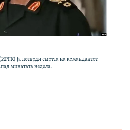
ИРГК) ја потврди смртта на командантот
апад минатата недела.