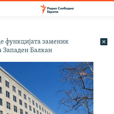
де функцијата заменик
а Западен Балкан