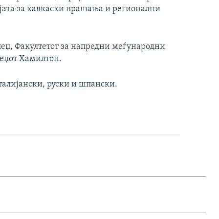
ата за кавкаски прашања и регионални
еџ, Факултетот за напредни меѓународни
леџот Хамилтон.
италијански, руски и шпански.