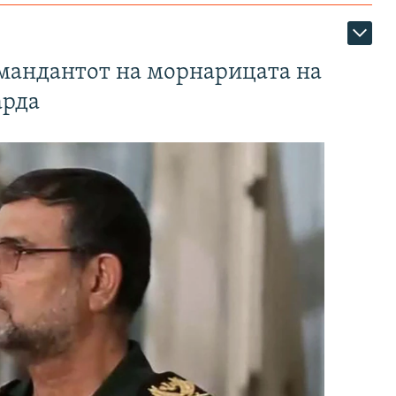
омандантот на морнарицата на
арда