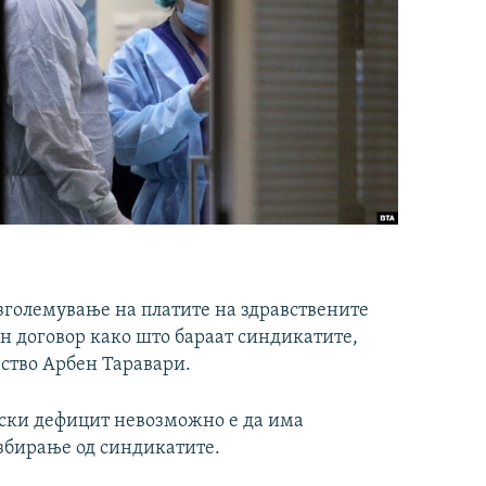
 зголемување на платите на здравствените
н договор како што бараат синдикатите,
вство Арбен Таравари.
тски дефицит невозможно е да има
азбирање од синдикатите.