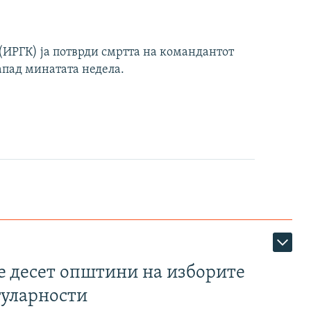
ИРГК) ја потврди смртта на командантот
апад минатата недела.
те десет општини на изборите
гуларности