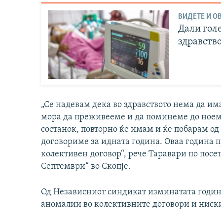
ВИДЕТЕ И ОВ
Дали гол
здравство
„Се надевам дека во здравството нема да им
мора да преживееме и да поминеме до ноем
состанок, повторно ќе имам и ќе побарам од
договориме за идната година. Оваа година 
колективен договор“, рече Таравари по посе
Септември“ во Скопје.
Од Независниот синдикат изминатата годин
аномалии во колективните договори и ниски