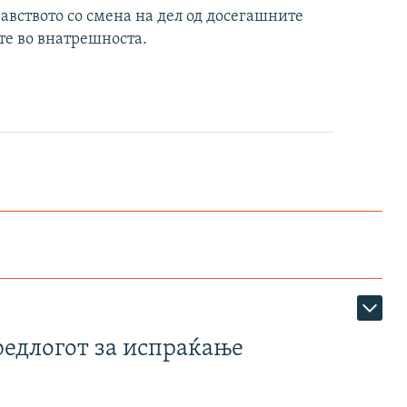
авството со смена на дел од досегашните
те во внатрешноста.
редлогот за испраќање