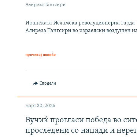
Алиреза Тангсири
Иранската Исламска револуционерна гарда (
Алиреза Тангсири во израелски воздушен н
прочитај повеќе
Сподели
март 30, 2026
Вучиќ прогласи победа во си
проследени со напади и нере