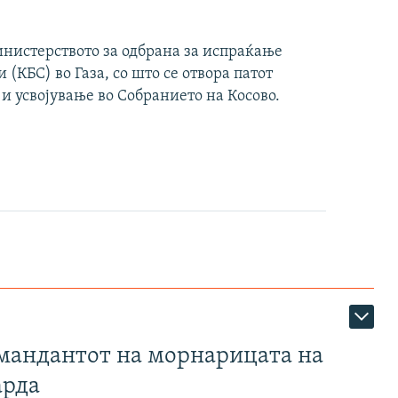
инистерството за одбрана за испраќање
(КБС) во Газа, со што се отвора патот
 и усвојување во Собранието на Косово.
омандантот на морнарицата на
арда