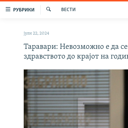
Достапни
ВЕСТИ
РУБРИКИ
линкови
Барај
Оди
МАКЕДОНИЈА
на
јули 22, 2024
СВЕТ
содржината
Оди
Таравари: Невозможно е да се
ВИЗУЕЛНО
на
здравството до крајот на годи
ВЕСТИ
главната
навигација
ШТО ТРЕБА ДА ЗНАЕТЕ
Премини
ПРИЈАВИ СЕ ЗА ЊУЗЛЕТЕР
на
пребарување
ПОДКАСТ ЗОШТО?