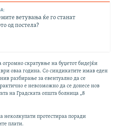
А:
емите ветувања ќе го станат
то од постела?
а огромно скратувње на буџетот бидејќи
ври оваа година. Со синдикатите имав еден
 нив разбирање за евентуално да се
практично е невозможно да се донесе нов
тата на Градската општа болница „8
а неколкупати протестираа поради
те плати.