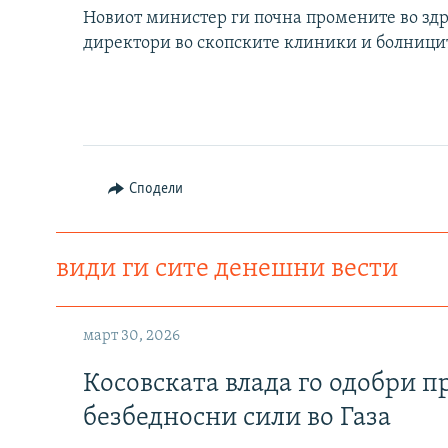
Новиот министер ги почна промените во здр
директори во скопските клиники и болници
Сподели
види ги сите денешни вести
март 30, 2026
Косовската влада го одобри п
безбедносни сили во Газа