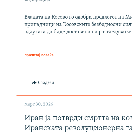
Владата на Косово го одобри предлогот на М
припадници на Косовските безбедносни сили 
одлуката да биде доставена на разгледување
прочитај повеќе
Сподели
март 30, 2026
Иран ја потврди смртта на к
Иранската револуционерна г