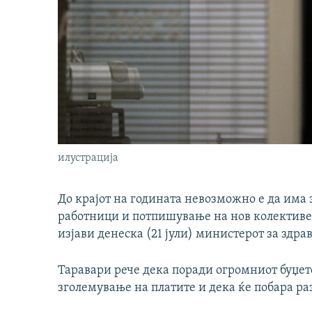
илустрација
До крајот на годината невозможно е да има
работници и потпишување на нов колективе
изјави денеска (21 јули) министерот за здра
Таравари рече дека поради огромниот буџе
зголемување на платите и дека ќе побара р