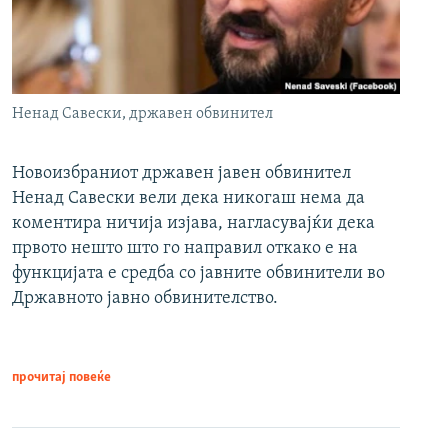
Ненад Савески, државен обвинител
Новоизбраниот државен јавен обвинител
Ненад Савески вели дека никогаш нема да
коментира ничија изјава, нагласувајќи дека
првото нешто што го направил откако е на
функцијата е средба со јавните обвинители во
Државното јавно обвинителство.
прочитај повеќе