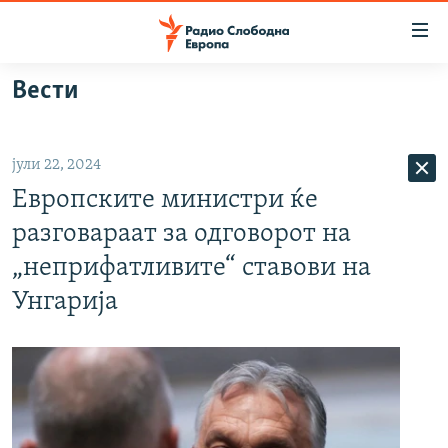
Достапни
линкови
Оди
Вести
на
МАКЕДОНИЈА
содржината
СВЕТ
Оди
јули 22, 2024
ВИЗУЕЛНО
на
Европските министри ќе
главната
ВЕСТИ
навигација
разговараат за одговорот на
ШТО ТРЕБА ДА ЗНАЕТЕ
Премини
„неприфатливите“ ставови на
на
ПРИЈАВИ СЕ ЗА ЊУЗЛЕТЕР
Унгарија
пребарување
ПОДКАСТ ЗОШТО?
СЛЕДЕТЕ НЕ