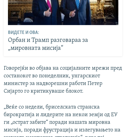
ВИДЕТЕ И ОВА:
Орбан и Трамп разговараа за
„мировната мисија“
Говорејќи во објава на социјалните мрежи пред
состанокот во понеделник, унгарскиот
министер за надворешни работи Петер
Сијарто го критикуваше блокот.
„Веќе со недели, бриселската странска
бирократија и лидерите на некои земји од ЕУ
ги „острат забите“ поради нашата мировна
мисија, поради фрустрација и излегувањето на