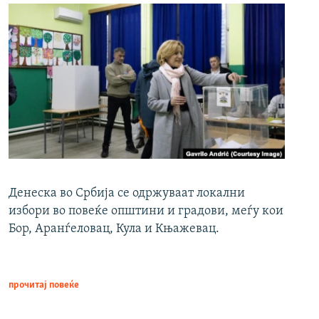
Денеска во Србија се одржуваат локални
избори во повеќе општини и градови, меѓу кои
Бор, Аранѓеловац, Кула и Књажевац.
прочитај повеќе