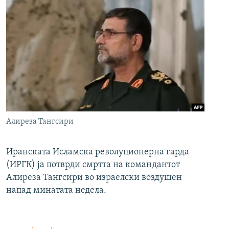
Алиреза Тангсири
Иранската Исламска револуционерна гарда
(ИРГК) ја потврди смртта на командантот
Алиреза Тангсири во израелски воздушен
напад минатата недела.