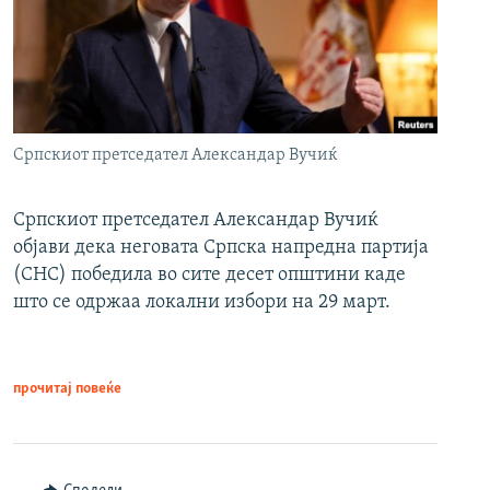
Српскиот претседател Александар Вучиќ
Српскиот претседател Александар Вучиќ
објави дека неговата Српска напредна партија
(СНС) победила во сите десет општини каде
што се одржаа локални избори на 29 март.
прочитај повеќе