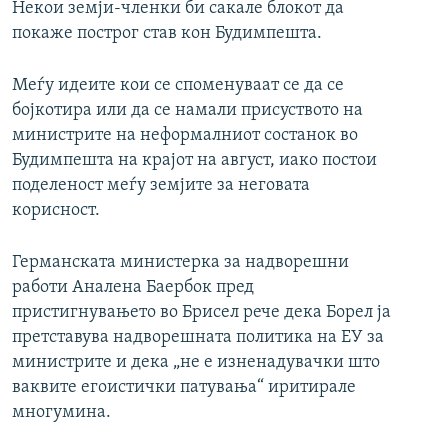
Некои земји-членки би сакале блокот да
покаже построг став кон Будимпешта.
Меѓу идеите кои се споменуваат се да се
бојкотира или да се намали присуството на
министрите на неформалниот состанок во
Будимпешта на крајот на август, иако постои
поделеност меѓу земјите за неговата
корисност.
Германската министерка за надворешни
работи Аналена Баербок пред
пристигнувањето во Брисел рече дека Борел ја
претставува надворешната политика на ЕУ за
министрите и дека „не е изненадувачки што
ваквите егоистички патувања“ иритирале
многумина.