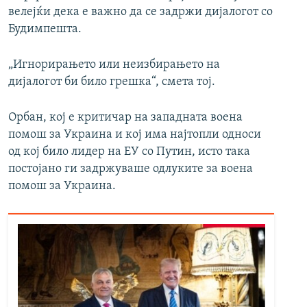
велејќи дека е важно да се задржи дијалогот со
Будимпешта.
„Игнорирањето или неизбирањето на
дијалогот би било грешка“, смета тој.
Орбан, кој е критичар на западната воена
помош за Украина и кој има најтопли односи
од кој било лидер на ЕУ со Путин, исто така
постојано ги задржуваше одлуките за воена
помош за Украина.