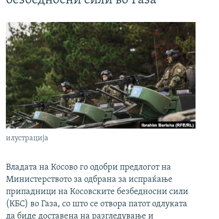
безбедносни сили во Газа
илустрација
Владата на Косово го одобри предлогот на
Министерството за одбрана за испраќање
припадници на Косовските безбедносни сили
(КБС) во Газа, со што се отвора патот одлуката
да биде доставена на разгледување и