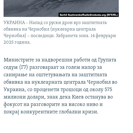
УКРАИНА – Напад со руски дрон врз заштитната
обвивка на Чернобил (нуклеарна централа
Чернобил) – последици. Забранета зона. 14 февруари
2025 година.
Министрите за надворешни работи од Групата
седум (Г7) разговараат за голем напор за
санирање на оштетувањата на заштитната
обвивка на нуклеарната централа Чернобил во
Украина, со проценети трошоци од околу 575
милиони долари, знак дека Киев останува во
фокусот на разговорите на високо ниво и
покрај конкурентните глобални кризи.