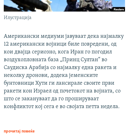
Илустрација
Американски медиуми јавуваат дека најмалку
12 американски војници биле повредени, од
кои двајца сериозно, кога Иран го погодил
воздухопловната база „Принц Султан“ во
Саудиска Арабија со најмалку една ракета и
неколку дронови, додека јеменските
бунтовници Хути ги лансирале своите први
ракети кон Израел од почетокот на војната, со
што се закануваат да го прошируваат
конфликтот кој сега е во својата петта недела.
прочитај повеќе