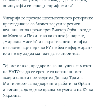
ставовите на унгарската влада“, рече Борел,
опишувајќи ги како „неприфатливи“.
Унгарија го презеде шестмесечното ротирачко
претседавање со блокот во јули и речиси
веднаш потоа премиерот Виктор Орбан отиде
во Москва и Пекинг во како што ја нарече,
„мировна мисија“ и покрај тоа што никој од
неговите партнери во ЕУ не беа информирани
или не му дадоа мандат да го стори тоа.
Тој, исто така, предвреме го напушти самитот
на НАТО за да се сретне со поранешниот
американски претседател Доналд Трамп.
Министерот за надворешни работи на Орбан
оттогаш ја доведе во прашање улогата на ЕУ во
Украина.