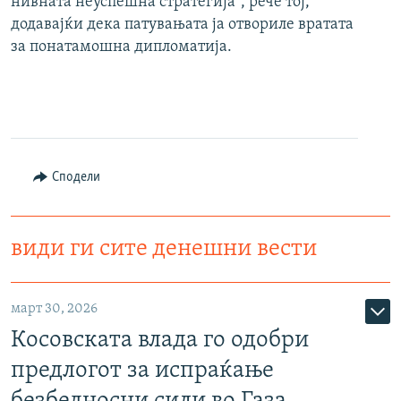
нивната неуспешна стратегија“, рече тој,
додавајќи дека патувањата ја отвориле вратата
за понатамошна дипломатија.
Сподели
види ги сите денешни вести
март 30, 2026
Косовската влада го одобри
предлогот за испраќање