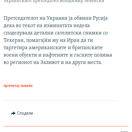
Украинскиот претседател Володимир Зеленски
Претседателот на Украина ја обвини Русија
дека во текот на изминатата недела
споделувала детални сателитски снимки со
Техеран, помагајќи му на Иран да ги
таргетира американските и британските
воени објекти и нафтените и гасните полиња
во регионот на Заливот и на други места.
прочитај повеќе
Сподели