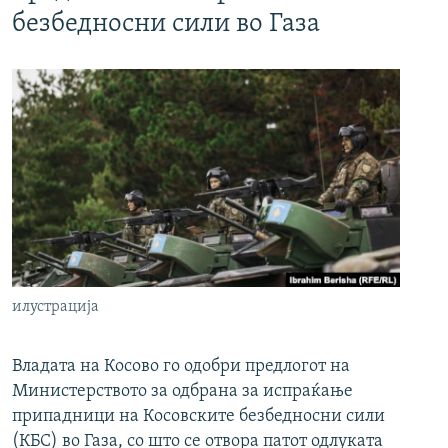
безбедносни сили во Газа
илустрација
Владата на Косово го одобри предлогот на
Министерството за одбрана за испраќање
припадници на Косовските безбедносни сили
(КБС) во Газа, со што се отвора патот одлуката