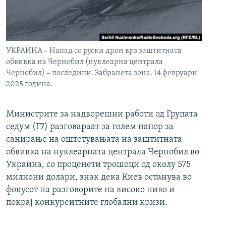
УКРАИНА – Напад со руски дрон врз заштитната
обвивка на Чернобил (нуклеарна централа
Чернобил) – последици. Забранета зона. 14 февруари
2025 година.
Министрите за надворешни работи од Групата
седум (Г7) разговараат за голем напор за
санирање на оштетувањата на заштитната
обвивка на нуклеарната централа Чернобил во
Украина, со проценети трошоци од околу 575
милиони долари, знак дека Киев останува во
фокусот на разговорите на високо ниво и
покрај конкурентните глобални кризи.