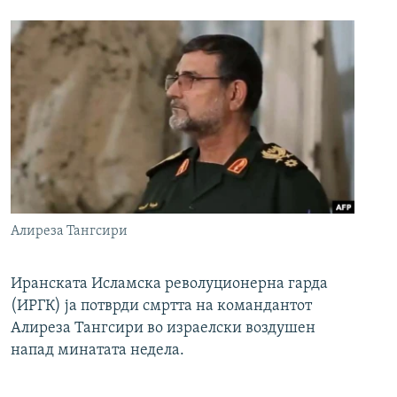
Алиреза Тангсири
Иранската Исламска револуционерна гарда
(ИРГК) ја потврди смртта на командантот
Алиреза Тангсири во израелски воздушен
напад минатата недела.