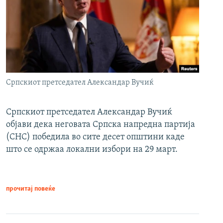
Српскиот претседател Александар Вучиќ
Српскиот претседател Александар Вучиќ
објави дека неговата Српска напредна партија
(СНС) победила во сите десет општини каде
што се одржаа локални избори на 29 март.
прочитај повеќе