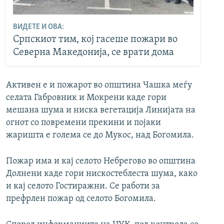
ВИДЕТЕ И ОВА:
Српскиот тим, кој гасеше пожари во
Северна Македонија, се врати дома
Активен е и пожарот во општина Чашка меѓу
селата Габровник и Мокрени каде гори
мешана шума и ниска вегетација Линијата на
огнот со повремени прекини и појаки
жаришта е голема се до Мукос, над Богомила.
Пожар има и кај селото Небрегово во општина
Долнени каде гори нискостеблеста шума, како
и кај селото Гостиражни. Се работи за
префрлен пожар од селото Богомила.