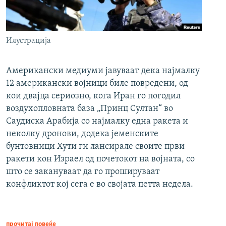
Илустрација
Американски медиуми јавуваат дека најмалку
12 американски војници биле повредени, од
кои двајца сериозно, кога Иран го погодил
воздухопловната база „Принц Султан“ во
Саудиска Арабија со најмалку една ракета и
неколку дронови, додека јеменските
бунтовници Хути ги лансирале своите први
ракети кон Израел од почетокот на војната, со
што се закануваат да го прошируваат
конфликтот кој сега е во својата петта недела.
прочитај повеќе