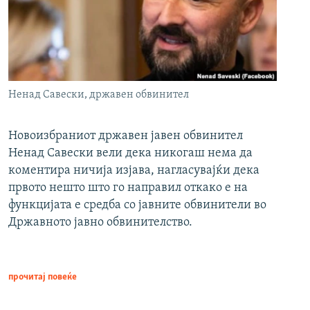
Ненад Савески, државен обвинител
Новоизбраниот државен јавен обвинител
Ненад Савески вели дека никогаш нема да
коментира ничија изјава, нагласувајќи дека
првото нешто што го направил откако е на
функцијата е средба со јавните обвинители во
Државното јавно обвинителство.
прочитај повеќе