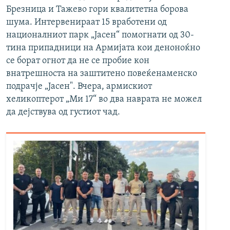
Брезница и Тажево гори квалитетна борова
шума. Интервенираат 15 вработени од
националниот парк „Јасен“ помогнати од 30-
тина припадници на Армијата кои деноноќно
се борат огнот да не се пробие кон
внатрешноста на заштитено повеќенаменско
подрачје „Јасен". Вчера, армискиот
хеликоптерот „Ми 17“ во два наврата не можел
да дејствува од густиот чад.