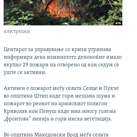
РСЕ веб страници
илустрација
Центарот за управување со кризи утринава
информира дека изминатото деноноќие имало
вкупно 29 пожари на отворено од кои седум сè
уште се активни.
Активен е пожарот меѓу селата Селце и Пухче
во општина Штип каде гори мешана шума и
пожарот во реонот на армискиот полигон
Криволак кон Пенуш каде има многу голема
„фронтова“ линија и гори ниска вегетација.
Во општина Македонски Брод меѓу селата