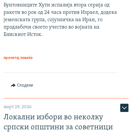
Бунтовниците Хути испалија втора серија од
ракети во рок од 24 часа против Израел, додека
јеменската група, сојузничка на Иран, го
продлабочи своето учество во војната на
Блискиот Исток.
прочитај повеќе
Сподели
март 29, 2026
Локални избори во неколку
српски општини за советници