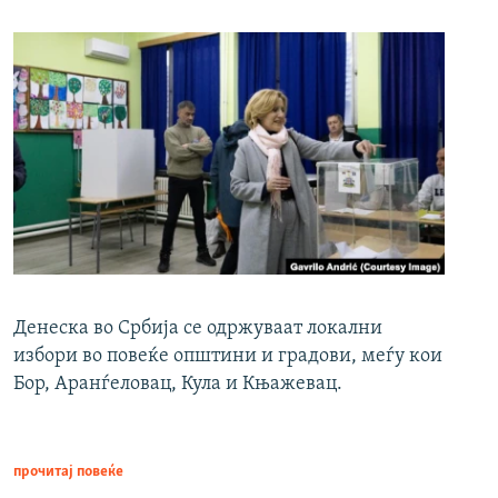
Денеска во Србија се одржуваат локални
избори во повеќе општини и градови, меѓу кои
Бор, Аранѓеловац, Кула и Књажевац.
прочитај повеќе