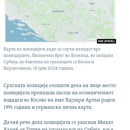
Карта на локацијата каде се случи нападот врз
полицајците, Липнички брег во Лозница, во западна
Србија, во близина на границата со Босна и
Херцеговина, 18 јули 2024 година.
Српската полиција соопшти дека на лице место
полицијата пронашла пасош на осомничениот
издаден во Косово на име Хајзири Артан роден
1991 година и германска лична карта.
Дачиќ рече дека полицијата го уапсила Михат
Хаџиќ од Тутин на југозападот на Србија, кој е