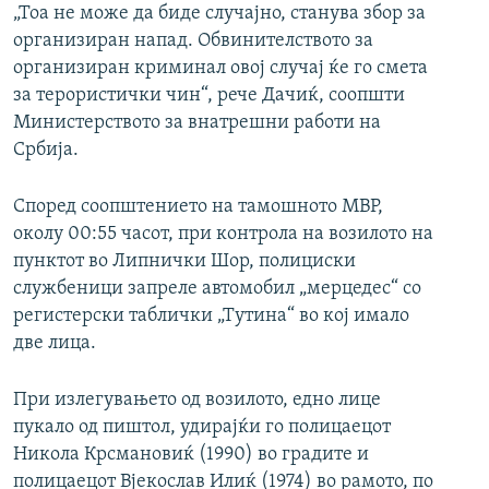
„Тоа не може да биде случајно, станува збор за
организиран напад. Обвинителството за
организиран криминал овој случај ќе го смета
за терористички чин“, рече Дачиќ, соопшти
Министерството за внатрешни работи на
Србија.
Според соопштението на тамошното МВР,
околу 00:55 часот, при контрола на возилото на
пунктот во Липнички Шор, полициски
службеници запреле автомобил „мерцедес“ со
регистерски таблички „Тутина“ во кој имало
две лица.
При излегувањето од возилото, едно лице
пукало од пиштол, удирајќи го полицаецот
Никола Крсмановиќ (1990) во градите и
полицаецот Вјекослав Илиќ (1974) во рамото, по