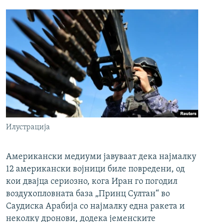
Илустрација
Американски медиуми јавуваат дека најмалку
12 американски војници биле повредени, од
кои двајца сериозно, кога Иран го погодил
воздухопловната база „Принц Султан“ во
Саудиска Арабија со најмалку една ракета и
неколку дронови, додека јеменските