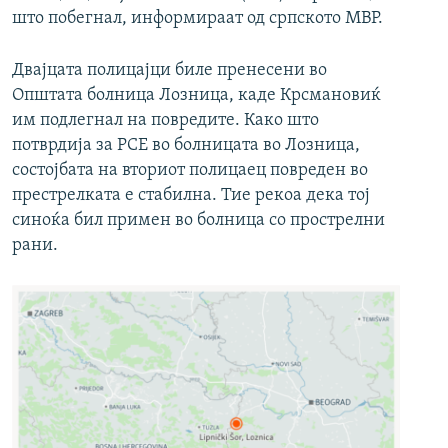
што побегнал, информираат од српското МВР.
Двајцата полицајци биле пренесени во
Општата болница Лозница, каде Крсмановиќ
им подлегнал на повредите. Како што
потврдија за РСЕ во болницата во Лозница,
состојбата на вториот полицаец повреден во
престрелката е стабилна. Тие рекоа дека тој
синоќа бил примен во болница со прострелни
рани.