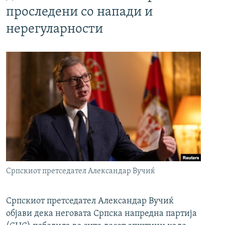
проследени со напади и
нерегуларности
Српскиот претседател Александар Вучиќ
Српскиот претседател Александар Вучиќ
објави дека неговата Српска напредна партија