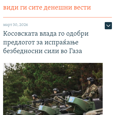
види ги сите денешни вести
март 30, 2026
Косовската влада го одобри
предлогот за испраќање
безбедносни сили во Газа