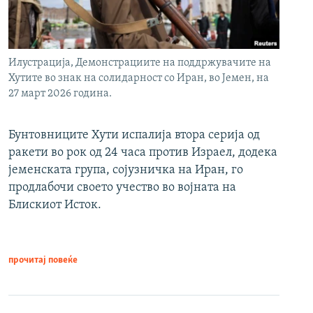
Илустрација, Демонстрациите на поддржувачите на
Хутите во знак на солидарност со Иран, во Јемен, на
27 март 2026 година.
Бунтовниците Хути испалија втора серија од
ракети во рок од 24 часа против Израел, додека
јеменската група, сојузничка на Иран, го
продлабочи своето учество во војната на
Блискиот Исток.
прочитај повеќе