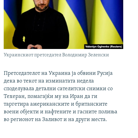
Украинскиот претседател Володимир Зеленски
Претседателот на Украина ја обвини Русија
дека во текот на изминатата недела
споделувала детални сателитски снимки со
Техеран, помагајќи му на Иран да ги
таргетира американските и британските
воени објекти и нафтените и гасните полиња
во регионот на Заливот и на други места.