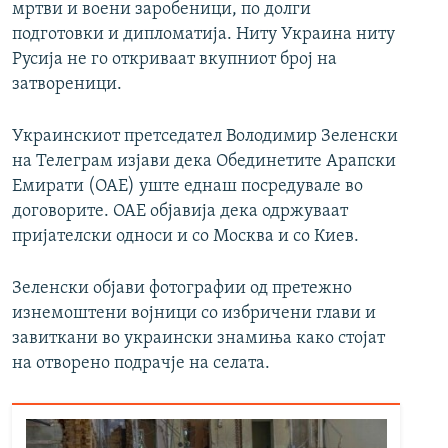
мртви и воени заробеници, по долги
подготовки и дипломатија. Ниту Украина ниту
Русија не го откриваат вкупниот број на
затвореници.
Украинскиот претседател Володимир Зеленски
на Телеграм изјави дека Обединетите Арапски
Емирати (ОАЕ) уште еднаш посредувале во
договорите. ОАЕ објавија дека одржуваат
пријателски односи и со Москва и со Киев.
Зеленски објави фотографии од претежно
изнемоштени војници со избричени глави и
завиткани во украински знамиња како стојат
на отворено подрачје на селата.