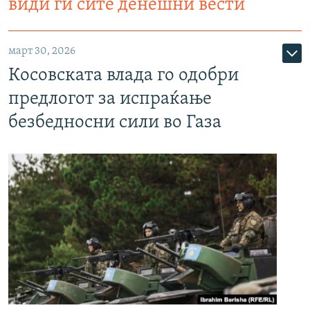
види ги сите денешни вести
март 30, 2026
Косовската влада го одобри
предлогот за испраќање
безбедносни сили во Газа