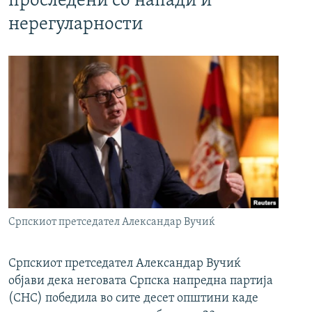
проследени со напади и
нерегуларности
Српскиот претседател Александар Вучиќ
Српскиот претседател Александар Вучиќ
објави дека неговата Српска напредна партија
(СНС) победила во сите десет општини каде