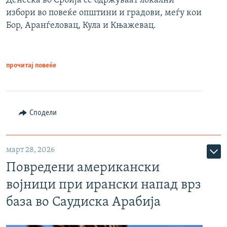
Денеска во Србија се одржуваат локални
избори во повеќе општини и градови, меѓу кои
Бор, Аранѓеловац, Кула и Књажевац.
прочитај повеќе
Сподели
март 28, 2026
Повредени американски
војници при ирански напад врз
база во Саудиска Арабија