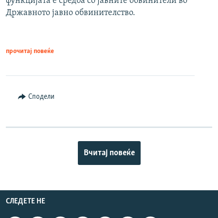
функцијата е средба со јавните обвинители во
Државното јавно обвинителство.
прочитај повеќе
Сподели
Вчитај повеќе
СЛЕДЕТЕ НЕ