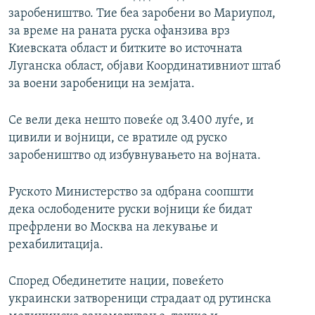
заробеништво. Тие беа заробени во Мариупол,
за време на раната руска офанзива врз
Киевската област и битките во источната
Луганска област, објави Координативниот штаб
за воени заробеници на земјата.
Се вели дека нешто повеќе од 3.400 луѓе, и
цивили и војници, се вратиле од руско
заробеништво од избувнувањето на војната.
Руското Министерство за одбрана соопшти
дека ослободените руски војници ќе бидат
префрлени во Москва на лекување и
рехабилитација.
Според Обединетите нации, повеќето
украински затвореници страдаат од рутинска