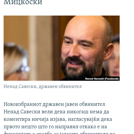
Мицкоски
Ненад Савески, државен обвинител
Новоизбраниот државен јавен обвинител
Ненад Савески вели дека никогаш нема да
коментира ничија изјава, нагласувајќи дека
првото нешто што го направил откако е на