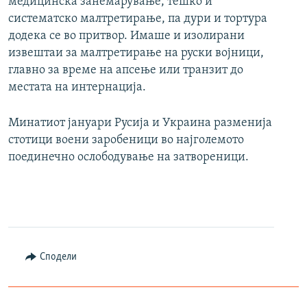
медицинска занемарување, тешко и
систематско малтретирање, па дури и тортура
додека се во притвор. Имаше и изолирани
извештаи за малтретирање на руски војници,
главно за време на апсење или транзит до
местата на интернација.
Минатиот јануари Русија и Украина разменија
стотици воени заробеници во најголемото
поединечно ослободување на затвореници.
Сподели