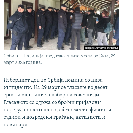
Србија -- Полиција пред гласачките места во Кула, 29
март 2026 година.
Изборниот ден во Србија помина со низа
инциденти. На 29 март се гласаше во десет
српски општини за избор на советници.
Гласањето се одржа со бројни пријавени
нерегуларности на повеќето места, физички
судири и повредени граѓани, активисти и
новинари.