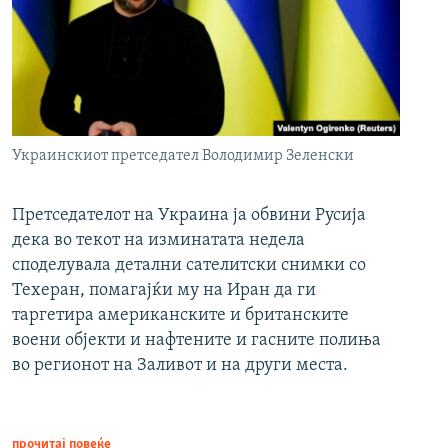
Украинскиот претседател Володимир Зеленски
Претседателот на Украина ја обвини Русија
дека во текот на изминатата недела
споделувала детални сателитски снимки со
Техеран, помагајќи му на Иран да ги
таргетира американските и британските
воени објекти и нафтените и гасните полиња
во регионот на Заливот и на други места.
прочитај повеќе