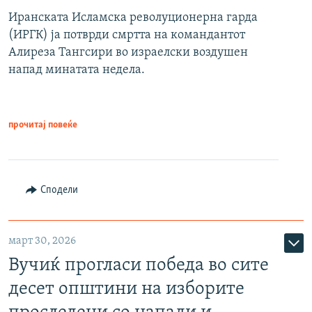
Иранската Исламска револуционерна гарда
(ИРГК) ја потврди смртта на командантот
Алиреза Тангсири во израелски воздушен
напад минатата недела.
прочитај повеќе
Сподели
март 30, 2026
Вучиќ прогласи победа во сите
десет општини на изборите