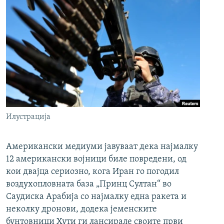
Илустрација
Американски медиуми јавуваат дека најмалку
12 американски војници биле повредени, од
кои двајца сериозно, кога Иран го погодил
воздухопловната база „Принц Султан“ во
Саудиска Арабија со најмалку една ракета и
неколку дронови, додека јеменските
бунтовници Хути ги лансирале своите први