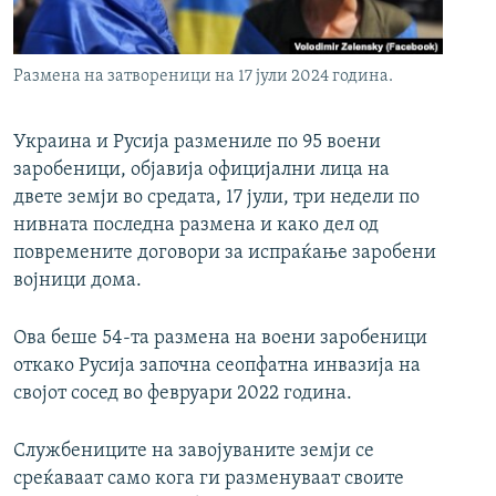
РСЕ веб страници
Размена на затвореници на 17 јули 2024 година.
Украина и Русија размениле по 95 воени
заробеници, објавија официјални лица на
двете земји во средата, 17 јули, три недели по
нивната последна размена и како дел од
повремените договори за испраќање заробени
војници дома.
Ова беше 54-та размена на воени заробеници
откако Русија започна сеопфатна инвазија на
својот сосед во февруари 2022 година.
Службениците на завојуваните земји се
среќаваат само кога ги разменуваат своите