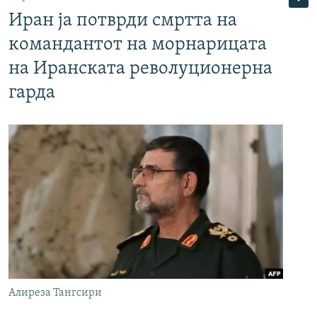
Иран ја потврди смртта на
командантот на морнарицата
на Иранската револуционерна
гарда
Алиреза Тангсири