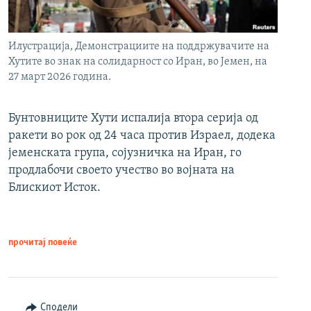
Илустрација, Демонстрациите на поддржувачите на
Хутите во знак на солидарност со Иран, во Јемен, на
27 март 2026 година.
Бунтовниците Хути испалија втора серија од
ракети во рок од 24 часа против Израел, додека
јеменската група, сојузничка на Иран, го
продлабочи своето учество во војната на
Блискиот Исток.
прочитај повеќе
Сподели