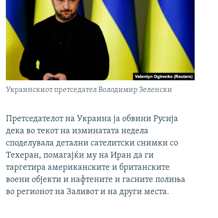
Украинскиот претседател Володимир Зеленски
Претседателот на Украина ја обвини Русија
дека во текот на изминатата недела
споделувала детални сателитски снимки со
Техеран, помагајќи му на Иран да ги
таргетира американските и британските
воени објекти и нафтените и гасните полиња
во регионот на Заливот и на други места.