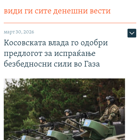
види ги сите денешни вести
март 30, 2026
Косовската влада го одобри
предлогот за испраќање
безбедносни сили во Газа