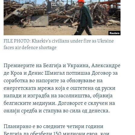
РСЕ веб страници
FILE PHOTO: Kharkiv's civilians under fire as Ukraine
faces air defence shortage
Премиерите на Белгија и Украина, Александре
де Кроа и Денис Шмигал потпишаа Договор за
соработка во напорите за обновување на
енергетската мрежа која е оштетена од руски
напади и изградба на засолништва, објавија
белгиските медиуми. Договорот е склучен на
онлајн средба и стапува во сила од денеска.
Планирано е во следните четири години
Белгија да обезбеди 150 милиони евра, кои