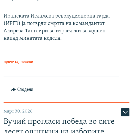
Иранската Исламска револуционерна гарда
(ИРГК) ја потврди смртта на командантот
Алиреза Тангсири во израелски воздушен
напад минатата недела.
прочитај повеќе
Сподели
март 30, 2026
Вучиќ прогласи победа во сите
десет општини на изборите