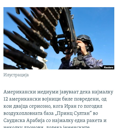
Илустрација
Американски медиуми јавуваат дека најмалку
12 американски војници биле повредени, од
кои двајца сериозно, кога Иран го погодил
воздухопловната база „Принц Султан“ во
Саудиска Арабија со најмалку една ракета и
неколку дронови, додека јеменските