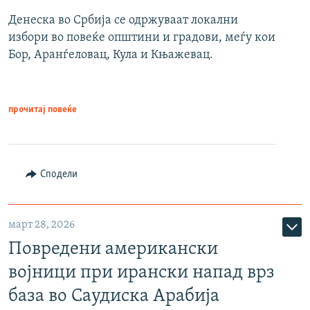
Денеска во Србија се одржуваат локални
избори во повеќе општини и градови, меѓу кои
Бор, Аранѓеловац, Кула и Књажевац.
прочитај повеќе
Сподели
март 28, 2026
Повредени американски
војници при ирански напад врз
база во Саудиска Арабија