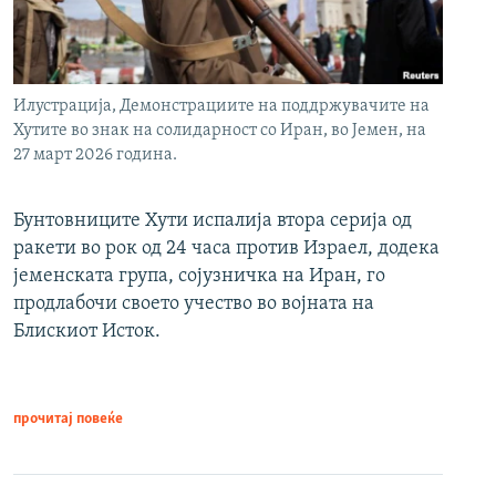
Илустрација, Демонстрациите на поддржувачите на
Хутите во знак на солидарност со Иран, во Јемен, на
27 март 2026 година.
Бунтовниците Хути испалија втора серија од
ракети во рок од 24 часа против Израел, додека
јеменската група, сојузничка на Иран, го
продлабочи своето учество во војната на
Блискиот Исток.
прочитај повеќе