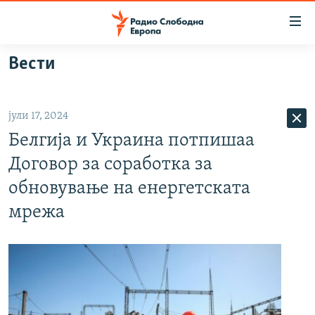
Достапни
линкови
Оди
Вести
на
МАКЕДОНИЈА
содржината
СВЕТ
Оди
јули 17, 2024
ВИЗУЕЛНО
на
Белгија и Украина потпишаа
главната
ВЕСТИ
навигација
Договор за соработка за
ШТО ТРЕБА ДА ЗНАЕТЕ
Премини
обновување на енергетската
на
ПРИЈАВИ СЕ ЗА ЊУЗЛЕТЕР
мрежа
пребарување
ПОДКАСТ ЗОШТО?
СЛЕДЕТЕ НЕ