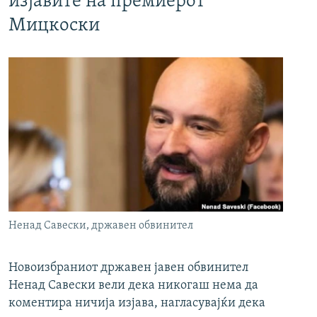
изјавите на премиерот
Мицкоски
Ненад Савески, државен обвинител
Новоизбраниот државен јавен обвинител
Ненад Савески вели дека никогаш нема да
коментира ничија изјава, нагласувајќи дека