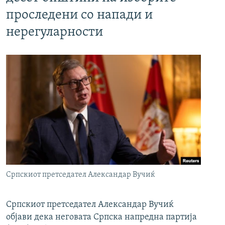
проследени со напади и
нерегуларности
Српскиот претседател Александар Вучиќ
Српскиот претседател Александар Вучиќ
објави дека неговата Српска напредна партија