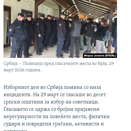
Србија -- Полиција пред гласачките места во Кула, 29
март 2026 година.
Изборниот ден во Србија помина со низа
инциденти. На 29 март се гласаше во десет
српски општини за избор на советници.
Гласањето се одржа со бројни пријавени
нерегуларности на повеќето места, физички
судири и повредени граѓани, активисти и