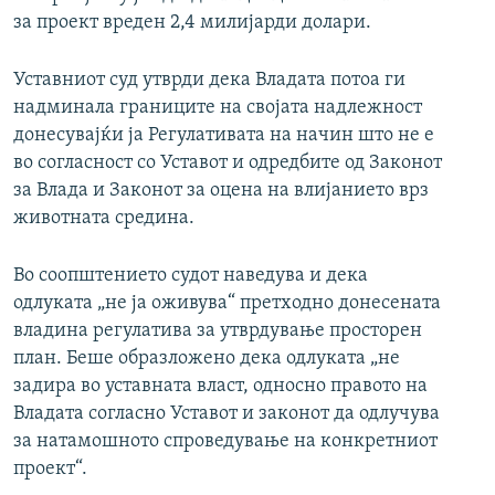
за проект вреден 2,4 милијарди долари.
Уставниот суд утврди дека Владата потоа ги
надминала границите на својата надлежност
донесувајќи ја Регулативата на начин што не е
во согласност со Уставот и одредбите од Законот
за Влада и Законот за оцена на влијанието врз
животната средина.
Во соопштението судот наведува и дека
одлуката „не ја оживува“ претходно донесената
владина регулатива за утврдување просторен
план. Беше образложено дека одлуката „не
задира во уставната власт, односно правото на
Владата согласно Уставот и законот да одлучува
за натамошното спроведување на конкретниот
проект“.