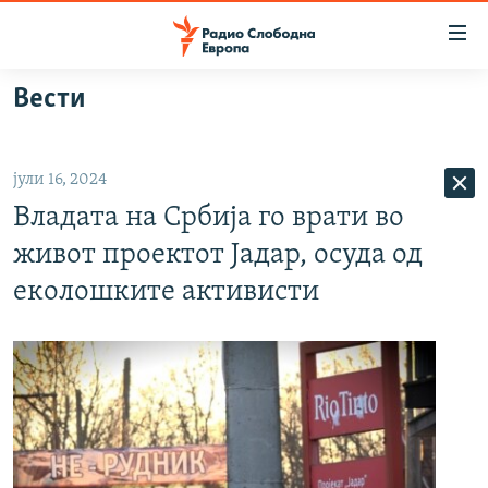
Достапни
линкови
Оди
Вести
на
МАКЕДОНИЈА
содржината
СВЕТ
Оди
јули 16, 2024
ВИЗУЕЛНО
на
Владата на Србија го врати во
главната
ВЕСТИ
навигација
живот проектот Јадар, осуда од
ШТО ТРЕБА ДА ЗНАЕТЕ
Премини
еколошките активисти
на
ПРИЈАВИ СЕ ЗА ЊУЗЛЕТЕР
пребарување
ПОДКАСТ ЗОШТО?
СЛЕДЕТЕ НЕ