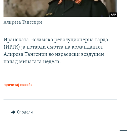
Алиреза Тангсири
Иранската Исламска револуционерна гарда
(ИРГК) ја потврди смртта на командантот
Алиреза Тангсири во израелски воздушен
напад минатата недела.
прочитај повеќе
Сподели