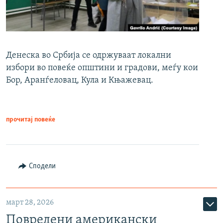
Денеска во Србија се одржуваат локални
избори во повеќе општини и градови, меѓу кои
Бор, Аранѓеловац, Кула и Књажевац.
прочитај повеќе
Сподели
март 28, 2026
Повредени американски