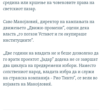
средина или кршење на човековите права на
светскиот пазар.
Саво Манојловиќ, директор на кампањата на
движењето „Движи-промени“, оцени дека
власта „го погази Уставот и ги окупираше
институциите“.
„Две години на владата не и беше дозволено да
го врати проектот „Јадар“ додека не се завршат
два циклуса на предвремени избори. Наместо
сопствениот народ, владата избра да и служи
на странска компанија - Рио Тинто“, се вели во
изјавата на Манојловиќ.