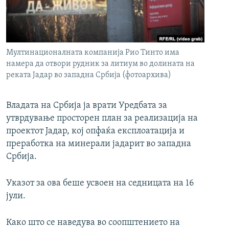
РСЕ веб страници
Мултинационалната компанија Рио Тинто има
намера да отвори рудник за литиум во долината на
реката Јадар во западна Србија (фотоархива)
Владата на Србија ја врати Уредбата за
утврдување просторен план за реализација на
проектот Јадар, кој опфаќа експлоатација и
преработка на минерали јадарит во западна
Србија.
Указот за ова беше усвоен на седницата на 16
јули.
Како што се наведува во соопштението на