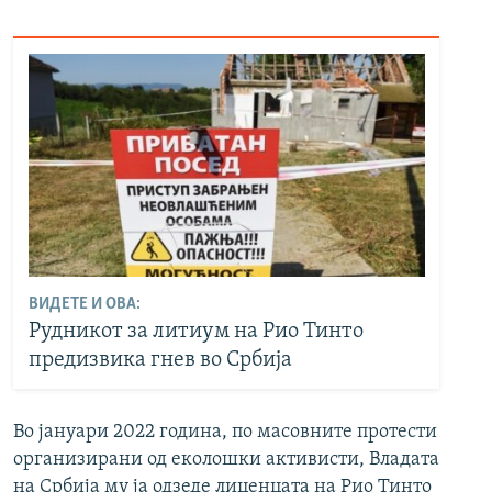
ВИДЕТЕ И ОВА:
Рудникот за литиум на Рио Тинто
предизвика гнев во Србија
Во јануари 2022 година, по масовните протести
организирани од еколошки активисти, Владата
на Србија му ја одзеде лиценцата на Рио Тинто