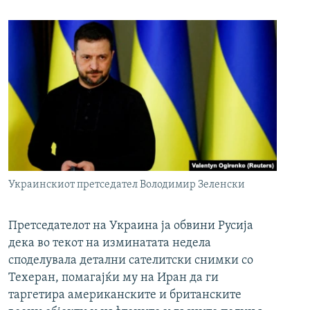
Украинскиот претседател Володимир Зеленски
Претседателот на Украина ја обвини Русија
дека во текот на изминатата недела
споделувала детални сателитски снимки со
Техеран, помагајќи му на Иран да ги
таргетира американските и британските