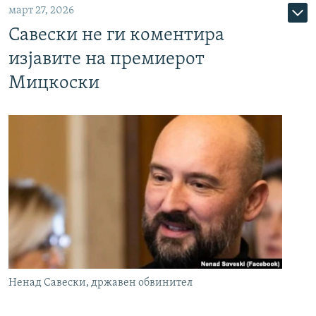
март 27, 2026
Савески не ги коментира
изјавите на премиерот
Мицкоски
Ненад Савески, државен обвинител