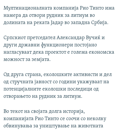
Мултинационалната компанија Рио Тинто има
намера да отвори рудник за литиум во
долината на реката Јадар во западна Србија.
Српскиот претседател Александар Вучиќ и
други државни функционери постојано
нагласуваат дека проектот е голема економска
можност за земјата.
Од друга страна, еколошките активисти и дел
од стручната јавност со години укажуваат на
потенцијалните еколошки последици од
отворањето на рудник за литиум.
Во текот на својата долга историја,
компанијата Рио Тинто се соочи со неколку
обвинувања за уништување на животната