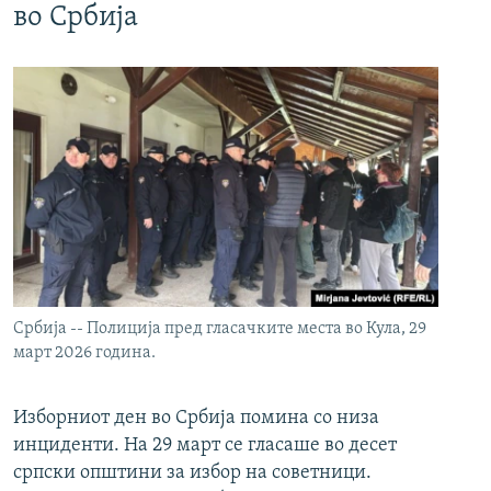
во Србија
Србија -- Полиција пред гласачките места во Кула, 29
март 2026 година.
Изборниот ден во Србија помина со низа
инциденти. На 29 март се гласаше во десет
српски општини за избор на советници.