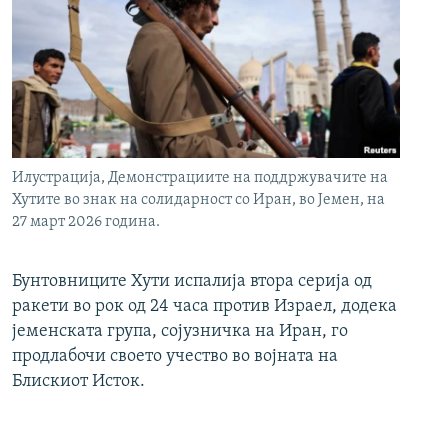
Илустрација, Демонстрациите на поддржувачите на
Хутите во знак на солидарност со Иран, во Јемен, на
27 март 2026 година.
Бунтовниците Хути испалија втора серија од
ракети во рок од 24 часа против Израел, додека
јеменската група, сојузничка на Иран, го
продлабочи своето учество во војната на
Блискиот Исток.