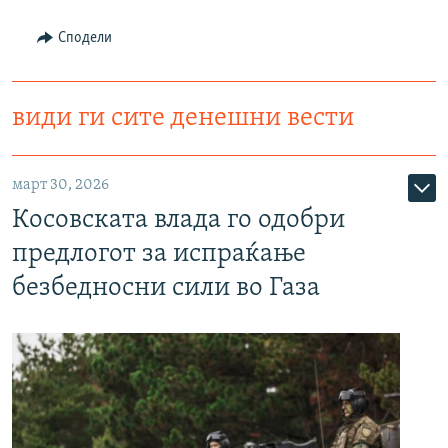
Сподели
види ги сите денешни вести
март 30, 2026
Косовската влада го одобри
предлогот за испраќање
безбедносни сили во Газа