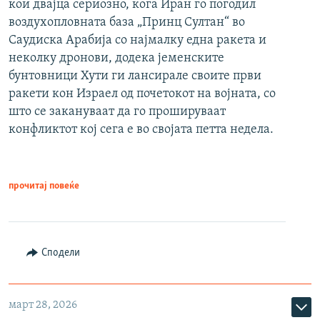
кои двајца сериозно, кога Иран го погодил
воздухопловната база „Принц Султан“ во
Саудиска Арабија со најмалку една ракета и
неколку дронови, додека јеменските
бунтовници Хути ги лансирале своите први
ракети кон Израел од почетокот на војната, со
што се закануваат да го прошируваат
конфликтот кој сега е во својата петта недела.
прочитај повеќе
Сподели
март 28, 2026