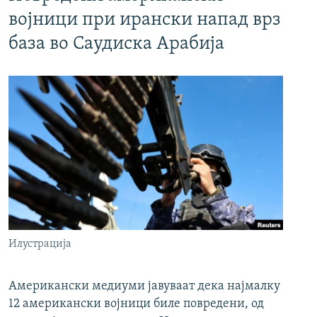
војници при ирански напад врз
база во Саудиска Арабија
Илустрација
Американски медиуми јавуваат дека најмалку
12 американски војници биле повредени, од