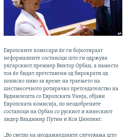
РСЕ веб страници
Европските комесари ќе ги бојкотираат
неформалните состаноци што ги одржува
унгарскиот премиер Виктор Орбан, а наместо
тоа ќе бидат претставени од бирократи од
пониско ниво за време на траењето на
шестмесечното ротирачко претседателство на
Будимпешта со Европската Унија, објави
Европската комисија, по неодобрените
состаноци на Орбан со рускиот и кинескиот
лидер Владимир Путин и Кси Џинпинг.
„Во светло на неодамнешните случувања што