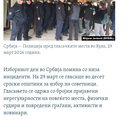
Србија -- Полиција пред гласачките места во Кула, 29
март 2026 година.
Изборниот ден во Србија помина со низа
инциденти. На 29 март се гласаше во десет
српски општини за избор на советници.
Гласањето се одржа со бројни пријавени
нерегуларности на повеќето места, физички
судири и повредени граѓани, активисти и
новинари.