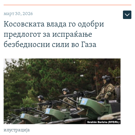
март 30, 2026
Косовската влада го одобри
предлогот за испраќање
безбедносни сили во Газа
илустрација