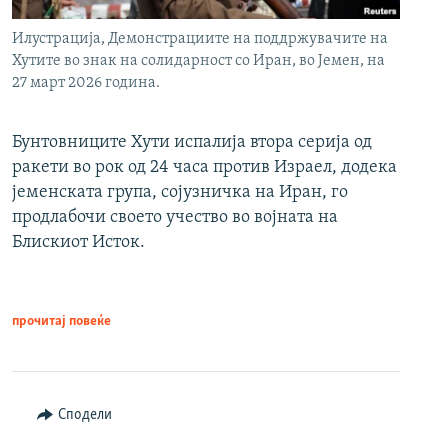
Илустрација, Демонстрациите на поддржувачите на
Хутите во знак на солидарност со Иран, во Јемен, на
27 март 2026 година.
Бунтовниците Хути испалија втора серија од
ракети во рок од 24 часа против Израел, додека
јеменската група, сојузничка на Иран, го
продлабочи своето учество во војната на
Блискиот Исток.
прочитај повеќе
Сподели