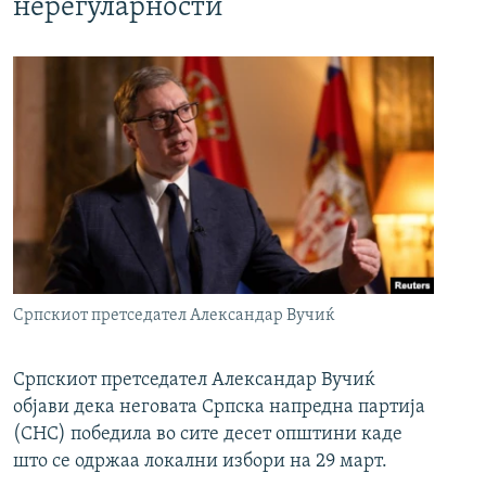
нерегуларности
Српскиот претседател Александар Вучиќ
Српскиот претседател Александар Вучиќ
објави дека неговата Српска напредна партија
(СНС) победила во сите десет општини каде
што се одржаа локални избори на 29 март.