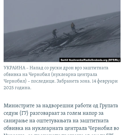
УКРАИНА – Напад со руски дрон врз заштитната
обвивка на Чернобил (нуклеарна централа
Чернобил) – последици. Забранета зона. 14 февруари
2025 година.
Министрите за надворешни работи од Групата
седум (Г7) разговараат за голем напор за
санирање на оштетувањата на заштитната
обвивка на нуклеарната централа Чернобил во