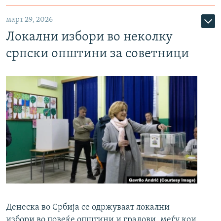
март 29, 2026
Локални избори во неколку
српски општини за советници
Денеска во Србија се одржуваат локални
избори во повеќе општини и градови, меѓу кои