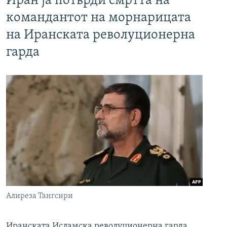
Иран ја потврди смртта на
командантот на морнарицата
на Иранската револуционерна
гарда
Алиреза Тангсири
Иранската Исламска револуционерна гарда