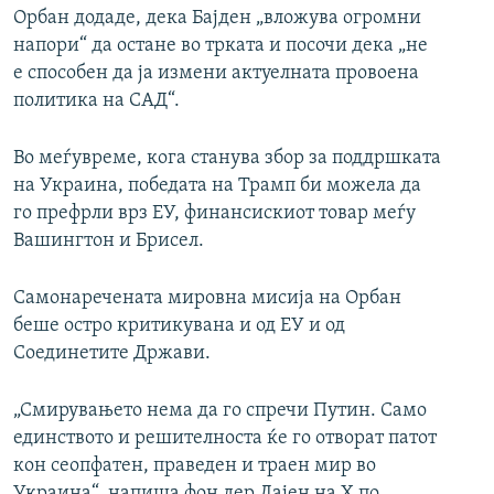
Орбан додаде, дека Бајден „вложува огромни
напори“ да остане во трката и посочи дека „не
е способен да ја измени актуелната провоена
политика на САД“.
Во меѓувреме, кога станува збор за поддршката
на Украина, победата на Трамп би можела да
го префрли врз ЕУ, финансискиот товар меѓу
Вашингтон и Брисел.
Самонаречената мировна мисија на Орбан
беше остро критикувана и од ЕУ и од
Соединетите Држави.
„Смирувањето нема да го спречи Путин. Само
единството и решителноста ќе го отворат патот
кон сеопфатен, праведен и траен мир во
Украина“, напиша фон дер Лајен на X по