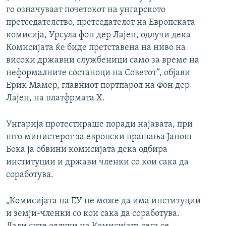
го означуваат почетокот на унгарското
претседателство, претседателот на Европската
комисија, Урсула фон дер Лајен, одлучи дека
Комисијата ќе биде претставена на ниво на
високи државни службеници само за време на
неформалните состаноци на Советот“, објави
Ерик Мамер, главниот портпарол на Фон дер
Лајен, на платфрмата X.
Унгарија протестираше поради најавата, при
што министерот за европски прашања Јанош
Бока ја обвини комисијата дека одбира
институции и држави членки со кои сака да
соработува.
„Комисијата на ЕУ не може да има институции
и земји-членки со кои сака да соработува.