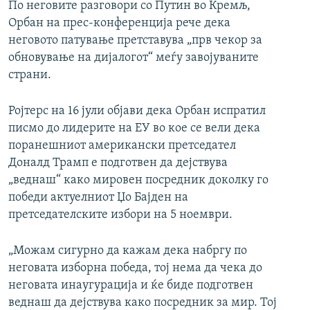
По неговите разговори со Путин во Кремљ,
Орбан на прес-конференција рече дека
неговото патување претставува „прв чекор за
обновување на дијалогот“ меѓу завојуваните
страни.
Ројтерс на 16 јули објави дека Орбан испратил
писмо до лидерите на ЕУ во кое се вели дека
поранешниот американски претседател
Доналд Трамп е подготвен да дејствува
„веднаш“ како мировен посредник доколку го
победи актуелниот Џо Бајден на
претседателските избори на 5 ноември.
„Можам сигурно да кажам дека набргу по
неговата изборна победа, тој нема да чека до
неговата инаугурација и ќе биде подготвен
веднаш да дејствува како посредник за мир. Тој