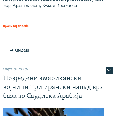
Бор, Аранѓеловац, Кула и Књажевац.
прочитај повеќе
Сподели
март 28, 2026
Повредени американски
војници при ирански напад врз
база во Саудиска Арабија