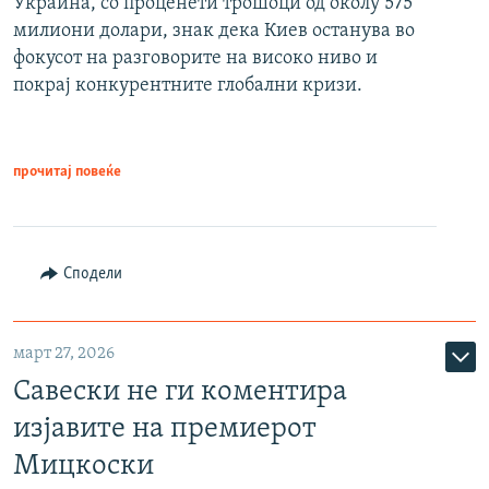
Украина, со проценети трошоци од околу 575
милиони долари, знак дека Киев останува во
фокусот на разговорите на високо ниво и
покрај конкурентните глобални кризи.
прочитај повеќе
Сподели
март 27, 2026
Савески не ги коментира
изјавите на премиерот
Мицкоски