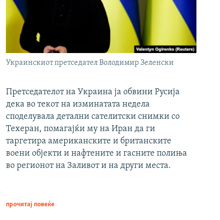
Украинскиот претседател Володимир Зеленски
Претседателот на Украина ја обвини Русија
дека во текот на изминатата недела
споделувала детални сателитски снимки со
Техеран, помагајќи му на Иран да ги
таргетира американските и британските
воени објекти и нафтените и гасните полиња
во регионот на Заливот и на други места.
прочитај повеќе