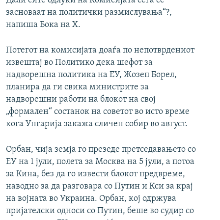
Дали сите одлуки на Комисијата сега се
засноваат на политички размислувања“?,
напиша Бока на Х.
Потегот на комисијата доаѓа по непотврдениот
извештај во Политико дека шефот за
надворешна политика на ЕУ, Жозеп Борел,
планира да ги свика министрите за
надворешни работи на блокот на свој
„формален“ состанок на советот во исто време
кога Унгарија закажа сличен собир во август.
Орбан, чија земја го презеде претседавањето со
ЕУ на 1 јули, полета за Москва на 5 јули, а потоа
за Кина, без да го извести блокот предвреме,
наводно за да разговара со Путин и Кси за крај
на војната во Украина. Орбан, кој одржува
пријателски односи со Путин, беше во судир со