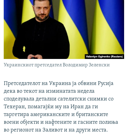
Украинскиот претседател Володимир Зеленски
Претседателот на Украина ја обвини Русија
дека во текот на изминатата недела
споделувала детални сателитски снимки со
Техеран, помагајќи му на Иран да ги
таргетира американските и британските
воени објекти и нафтените и гасните полиња
во регионот на Заливот и на други места.