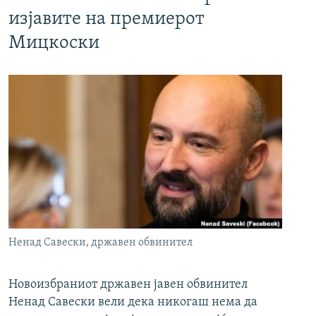
изјавите на премиерот
Мицкоски
Ненад Савески, државен обвинител
Новоизбраниот државен јавен обвинител
Ненад Савески вели дека никогаш нема да