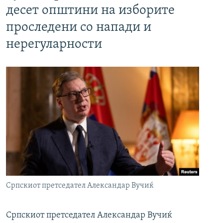
десет општини на изборите
проследени со напади и
нерегуларности
Српскиот претседател Александар Вучиќ
Српскиот претседател Александар Вучиќ