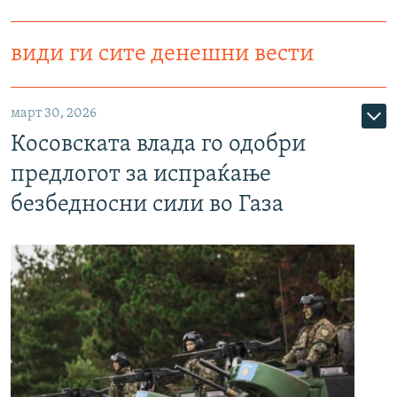
види ги сите денешни вести
март 30, 2026
Косовската влада го одобри
предлогот за испраќање
безбедносни сили во Газа