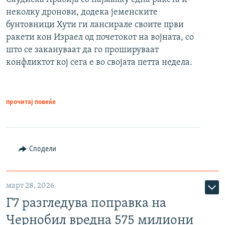
неколку дронови, додека јеменските
бунтовници Хути ги лансирале своите први
ракети кон Израел од почетокот на војната, со
што се закануваат да го прошируваат
конфликтот кој сега е во својата петта недела.
прочитај повеќе
Сподели
март 28, 2026
Г7 разгледува поправка на
Чернобил вредна 575 милиони