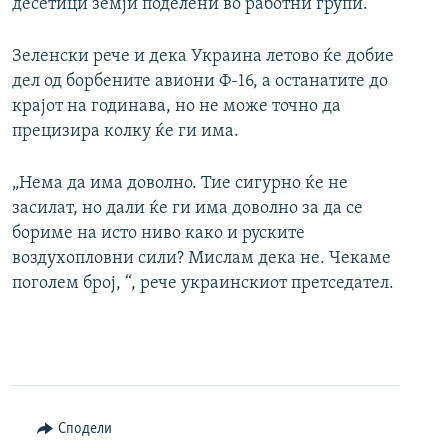
десетици земји поделени во работни групи.
Зеленски рече и дека Украина летово ќе добие
дел од борбените авиони Ф-16, а останатите до
крајот на годинава, но не може точно да
прецизира колку ќе ги има.
„Нема да има доволно. Тие сигурно ќе не
засилат, но дали ќе ги има доволно за да се
бориме на исто ниво како и руските
воздухопловни сили? Мислам дека не. Чекаме
поголем број, “, рече украинскиот претседател.
Сподели