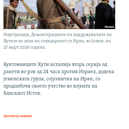
Илустрација, Демонстрациите на поддржувачите на
Хутите во знак на солидарност со Иран, во Јемен, на
27 март 2026 година.
Бунтовниците Хути испалија втора серија од
ракети во рок од 24 часа против Израел, додека
јеменската група, сојузничка на Иран, го
продлабочи своето учество во војната на
Блискиот Исток.
прочитај повеќе