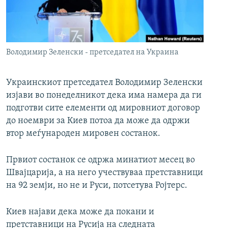
РСЕ веб страници
Володимир Зеленски - претседател на Украина
Украинскиот претседател Володимир Зеленски
изјави во понеделникот дека има намера да ги
подготви сите елементи од мировниот договор
до ноември за Киев потоа да може да одржи
втор меѓународен мировен состанок.
Првиот состанок се одржа минатиот месец во
Швајцарија, а на него учествуваа претставници
на 92 земји, но не и Руси, потсетува Ројтерс.
Киев најави дека може да покани и
претставници на Русија на следната