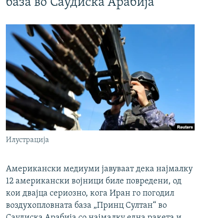
база во Саудиска Арабија
Илустрација
Американски медиуми јавуваат дека најмалку
12 американски војници биле повредени, од
кои двајца сериозно, кога Иран го погодил
воздухопловната база „Принц Султан“ во
Саудиска Арабија со најмалку една ракета и