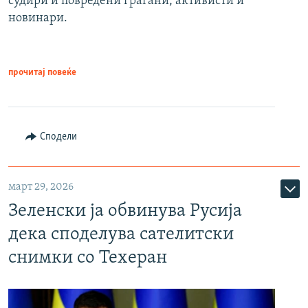
судири и повредени граѓани, активисти и
новинари.
прочитај повеќе
Сподели
март 29, 2026
Зеленски ја обвинува Русија
дека споделува сателитски
снимки со Техеран