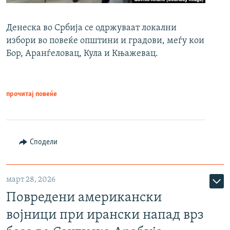
Денеска во Србија се одржуваат локални
избори во повеќе општини и градови, меѓу кои
Бор, Аранѓеловац, Кула и Књажевац.
прочитај повеќе
Сподели
март 28, 2026
Повредени американски
војници при ирански напад врз