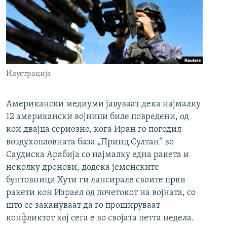
Илустрација
Американски медиуми јавуваат дека најмалку
12 американски војници биле повредени, од
кои двајца сериозно, кога Иран го погодил
воздухопловната база „Принц Султан“ во
Саудиска Арабија со најмалку една ракета и
неколку дронови, додека јеменските
бунтовници Хути ги лансирале своите први
ракети кон Израел од почетокот на војната, со
што се закануваат да го прошируваат
конфликтот кој сега е во својата петта недела.