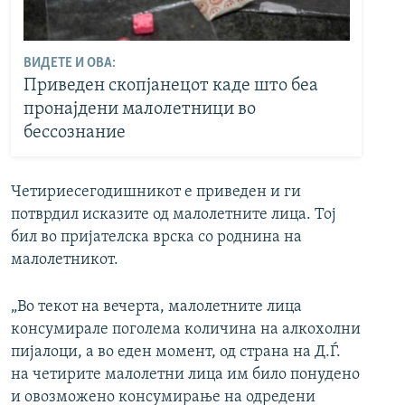
ВИДЕТЕ И ОВА:
Приведен скопјанецот каде што беа
пронајдени малолетници во
бессознание
Четириесегодишникот е приведен и ги
потврдил исказите од малолетните лица. Тој
бил во пријателска врска со роднина на
малолетникот.
„Во текот на вечерта, малолетните лица
консумирале поголема количина на алкохолни
пијалоци, а во еден момент, од страна на Д.Ѓ.
на четирите малолетни лица им било понудено
и овозможено консумирање на одредени