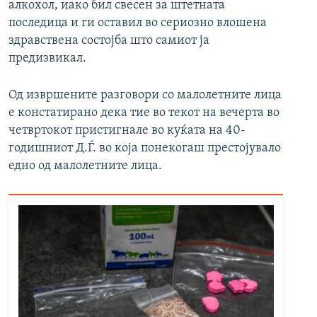
алкохол, иако бил свесен за штетната
последица и ги оставил во сериозно влошена
здравствена состојба што самиот ја
предизвикал.
Од извршените разговори со малолетните лица
е констатирано дека тие во текот на вечерта во
четвртокот пристигнале во куќата на 40-
годишниот Д.Ѓ. во која понекогаш престојувало
едно од малолетните лица.