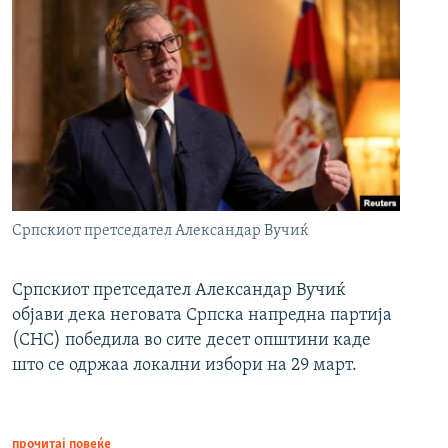
Српскиот претседател Александар Вучиќ
Српскиот претседател Александар Вучиќ
објави дека неговата Српска напредна партија
(СНС) победила во сите десет општини каде
што се одржаа локални избори на 29 март.
прочитај повеќе