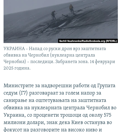
УКРАИНА – Напад со руски дрон врз заштитната
обвивка на Чернобил (нуклеарна централа
Чернобил) – последици. Забранета зона. 14 февруари
2025 година.
Министрите за надворешни работи од Групата
седум (Г7) разговараат за голем напор за
санирање на оштетувањата на заштитната
обвивка на нуклеарната централа Чернобил во
Украина, со проценети трошоци од околу 575
милиони долари, знак дека Киев останува во
фокусот на разговорите на високо ниво и