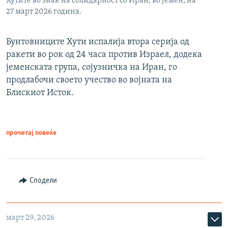
Хутите во знак на солидарност со Иран, во Јемен, на
27 март 2026 година.
Бунтовниците Хути испалија втора серија од
ракети во рок од 24 часа против Израел, додека
јеменската група, сојузничка на Иран, го
продлабочи своето учество во војната на
Блискиот Исток.
прочитај повеќе
Сподели
март 29, 2026