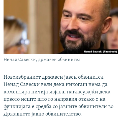
Ненад Савески, државен обвинител
Новоизбраниот државен јавен обвинител
Ненад Савески вели дека никогаш нема да
коментира ничија изјава, нагласувајќи дека
првото нешто што го направил откако е на
функцијата е средба со јавните обвинители во
Државното јавно обвинителство.