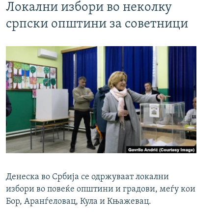
Локални избори во неколку
српски општини за советници
Денеска во Србија се одржуваат локални
избори во повеќе општини и градови, меѓу кои
Бор, Аранѓеловац, Кула и Књажевац.