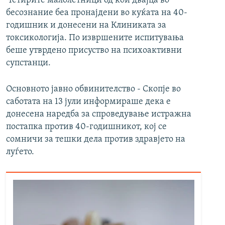
Четирите малолетници од кои двајца во
бесознание беа пронајдени во куќата на 40-
годишник и донесени на Клиниката за
токсикологија. По извршените испитувања
беше утврдено присуство на психоактивни
супстанци.
Основното јавно обвинителство - Скопје во
саботата на 13 јули информираше дека е
донесена наредба за спроведување истражна
постапка против 40-годишникот, кој се
сомничи за тешки дела против здравјето на
луѓето.