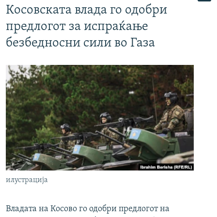
Косовската влада го одобри
предлогот за испраќање
безбедносни сили во Газа
илустрација
Владата на Косово го одобри предлогот на