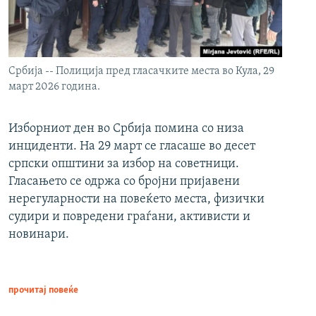
Србија -- Полиција пред гласачките места во Кула, 29
март 2026 година.
Изборниот ден во Србија помина со низа
инциденти. На 29 март се гласаше во десет
српски општини за избор на советници.
Гласањето се одржа со бројни пријавени
нерегуларности на повеќето места, физички
судири и повредени граѓани, активисти и
новинари.
прочитај повеќе