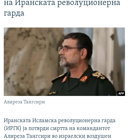
на Иранската револуционерна
гарда
Алиреза Тангсири
Иранската Исламска револуционерна гарда
(ИРГК) ја потврди смртта на командантот
Алиреза Тангсири во израелски воздушен