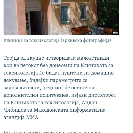
РСЕ веб страници
Клиника за токсикологија (архивска фотографија)
Тројца од вкупно четворицата малолетници
кои во петокот беа донесени на Клиниката за
токсикологија ќе бидат пуштени на домашно
лекување, бидејќи параметрите се
задоволителни, а едниот ќе остане на
дополнителни испитувања, изјави директорот
на Клиниката за токсикологија, Андон
Чибишев за Македонската информативна
агенција МИА.