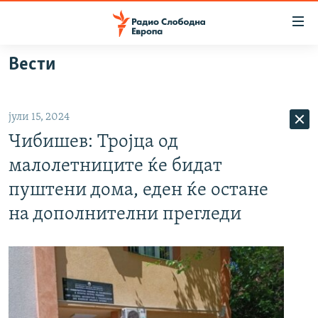
Достапни
линкови
Оди
Вести
на
МАКЕДОНИЈА
содржината
СВЕТ
Оди
јули 15, 2024
ВИЗУЕЛНО
на
Чибишев: Тројца од
главната
ВЕСТИ
навигација
малолетниците ќе бидат
ШТО ТРЕБА ДА ЗНАЕТЕ
Премини
пуштени дома, еден ќе остане
на
ПРИЈАВИ СЕ ЗА ЊУЗЛЕТЕР
на дополнителни прегледи
пребарување
ПОДКАСТ ЗОШТО?
СЛЕДЕТЕ НЕ