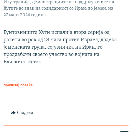
Илустрација, Демонстрациите на поддржувачите на
Хутите во знак на солидарност со Иран, во Јемен, на
27 март 2026 година.
Бунтовниците Хути испалија втора серија од
ракети во рок од 24 часа против Израел, додека
јеменската група, сојузничка на Иран, го
продлабочи своето учество во војната на
Блискиот Исток.
прочитај повеќе
Сподели