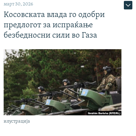
март 30, 2026
Косовската влада го одобри
предлогот за испраќање
безбедносни сили во Газа
илустрација