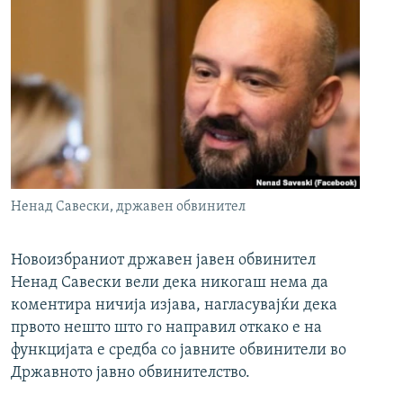
Ненад Савески, државен обвинител
Новоизбраниот државен јавен обвинител
Ненад Савески вели дека никогаш нема да
коментира ничија изјава, нагласувајќи дека
првото нешто што го направил откако е на
функцијата е средба со јавните обвинители во
Државното јавно обвинителство.