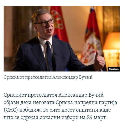
Српскиот претседател Александар Вучиќ
Српскиот претседател Александар Вучиќ
објави дека неговата Српска напредна партија
(СНС) победила во сите десет општини каде
што се одржаа локални избори на 29 март.