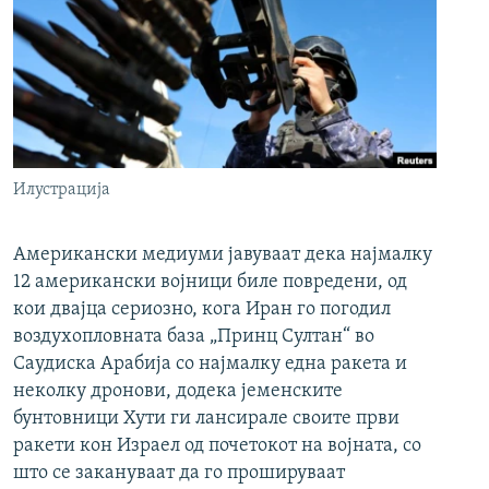
Илустрација
Американски медиуми јавуваат дека најмалку
12 американски војници биле повредени, од
кои двајца сериозно, кога Иран го погодил
воздухопловната база „Принц Султан“ во
Саудиска Арабија со најмалку една ракета и
неколку дронови, додека јеменските
бунтовници Хути ги лансирале своите први
ракети кон Израел од почетокот на војната, со
што се закануваат да го прошируваат