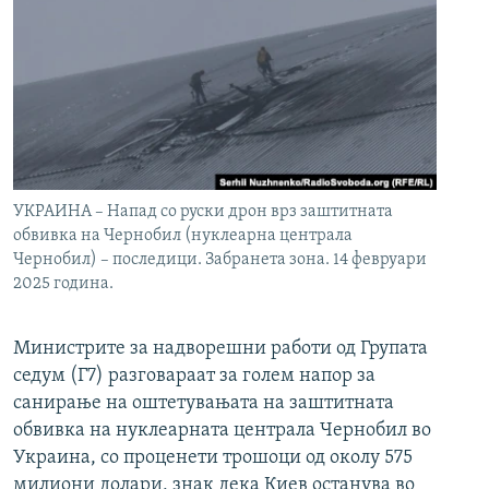
УКРАИНА – Напад со руски дрон врз заштитната
обвивка на Чернобил (нуклеарна централа
Чернобил) – последици. Забранета зона. 14 февруари
2025 година.
Министрите за надворешни работи од Групата
седум (Г7) разговараат за голем напор за
санирање на оштетувањата на заштитната
обвивка на нуклеарната централа Чернобил во
Украина, со проценети трошоци од околу 575
милиони долари, знак дека Киев останува во