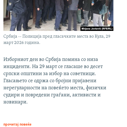
Србија -- Полиција пред гласачките места во Кула, 29
март 2026 година.
Изборниот ден во Србија помина со низа
инциденти. На 29 март се гласаше во десет
српски општини за избор на советници.
Гласањето се одржа со бројни пријавени
нерегуларности на повеќето места, физички
судири и повредени граѓани, активисти и
новинари.
прочитај повеќе