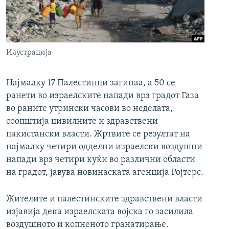
РСЕ веб страници
Илустрација
Најмалку 17 Палестинци загинаа, а 50 се
ранети во израелските напади врз градот Газа
во раните утрински часови во неделата,
соопштија цивилните и здравствени
пакистански власти. Жртвите се резултат на
најмалку четири одделни израелски воздушни
напади врз четири куќи во различни области
на градот, јавува новинаската агенција Ројтерс.
Жителите и палестинските здравствени власти
изјавија дека израелската војска го засилила
воздушното и копненото гранатирање.