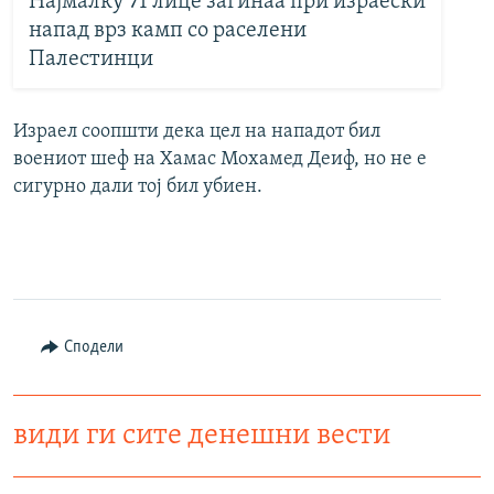
Најмалку 71 лице загинаа при израески
напад врз камп со раселени
Палестинци
Израел соопшти дека цел на нападот бил
воениот шеф на Хамас Мохамед Деиф, но не е
сигурно дали тој бил убиен.
Сподели
види ги сите денешни вести