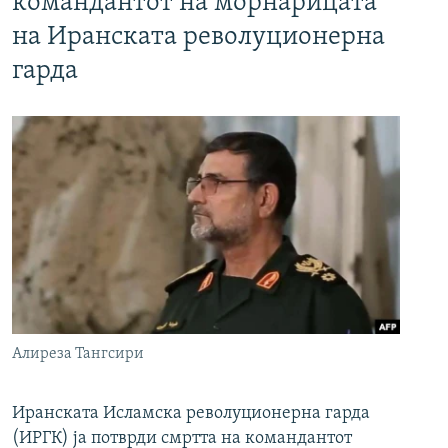
командантот на морнарицата
на Иранската револуционерна
гарда
Алиреза Тангсири
Иранската Исламска револуционерна гарда
(ИРГК) ја потврди смртта на командантот