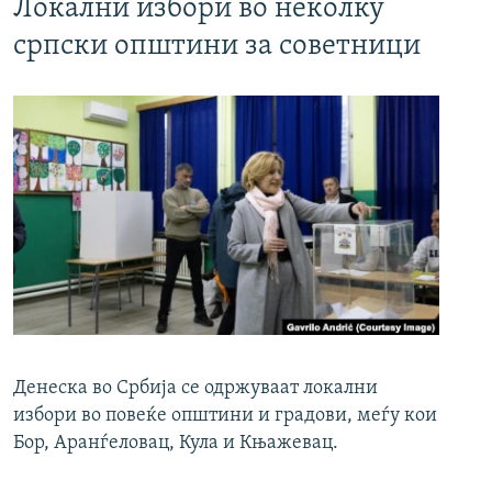
Локални избори во неколку
српски општини за советници
Денеска во Србија се одржуваат локални
избори во повеќе општини и градови, меѓу кои
Бор, Аранѓеловац, Кула и Књажевац.