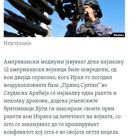
Илустрација
Американски медиуми јавуваат дека најмалку
12 американски војници биле повредени, од
кои двајца сериозно, кога Иран го погодил
воздухопловната база „Принц Султан“ во
Саудиска Арабија со најмалку една ракета и
неколку дронови, додека јеменските
бунтовници Хути ги лансирале своите први
ракети кон Израел од почетокот на војната, со
што се закануваат да го прошируваат
конфликтот кој сега е во својата петта недела.