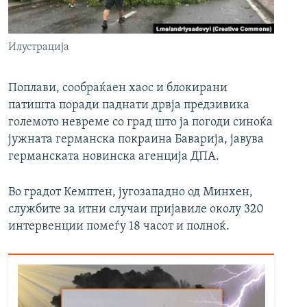
РСЕ веб страници
Илустрација
Поплави, сообраќаен хаос и блокирани
патишта поради паднати дрвја предзивика
големото невреме со град што ја погоди синоќа
јужната германска покраина Баварија, јавува
германската новинска агенција ДПА.
Во градот Кемптен, југозападно од Минхен,
службите за итни случаи пријавиле околу 320
интервенции помеѓу 18 часот и полноќ.