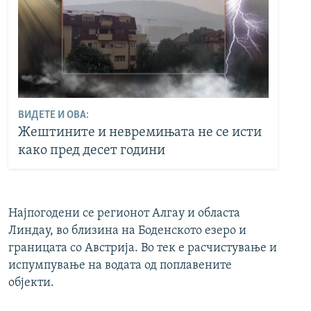
ВИДЕТЕ И ОВА:
Жештините и невремињата не се исти
како пред десет години
Најпогодени се регионот Алгау и областа
Линдау, во близина на Боденското езеро и
границата со Австрија. Во тек е расчистување и
испумпување на водата од поплавените
објекти.