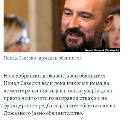
Ненад Савески, државен обвинител
Новоизбраниот државен јавен обвинител
Ненад Савески вели дека никогаш нема да
коментира ничија изјава, нагласувајќи дека
првото нешто што го направил откако е на
функцијата е средба со јавните обвинители во
Државното јавно обвинителство.