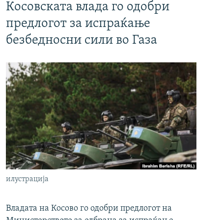
Косовската влада го одобри
предлогот за испраќање
безбедносни сили во Газа
илустрација
Владата на Косово го одобри предлогот на