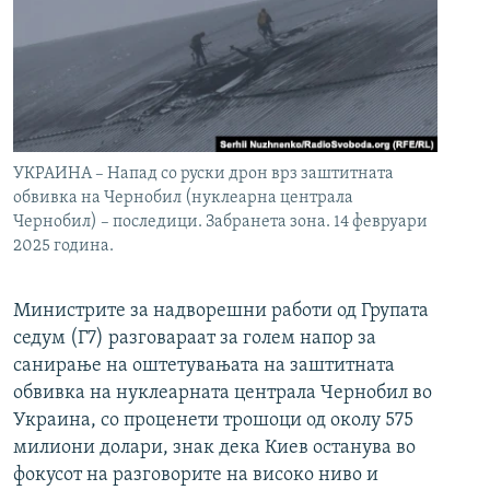
УКРАИНА – Напад со руски дрон врз заштитната
обвивка на Чернобил (нуклеарна централа
Чернобил) – последици. Забранета зона. 14 февруари
2025 година.
Министрите за надворешни работи од Групата
седум (Г7) разговараат за голем напор за
санирање на оштетувањата на заштитната
обвивка на нуклеарната централа Чернобил во
Украина, со проценети трошоци од околу 575
милиони долари, знак дека Киев останува во
фокусот на разговорите на високо ниво и