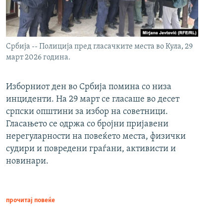
Србија -- Полиција пред гласачките места во Кула, 29
март 2026 година.
Изборниот ден во Србија помина со низа
инциденти. На 29 март се гласаше во десет
српски општини за избор на советници.
Гласањето се одржа со бројни пријавени
нерегуларности на повеќето места, физички
судири и повредени граѓани, активисти и
новинари.
прочитај повеќе