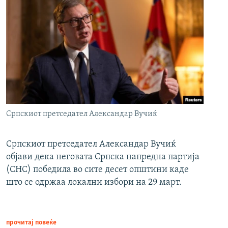
Српскиот претседател Александар Вучиќ
Српскиот претседател Александар Вучиќ
објави дека неговата Српска напредна партија
(СНС) победила во сите десет општини каде
што се одржаа локални избори на 29 март.
прочитај повеќе