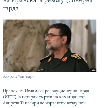
на Иранската револуционерна
гарда
Алиреза Тангсири
Иранската Исламска револуционерна гарда
(ИРГК) ја потврди смртта на командантот
Алиреза Тангсири во израелски воздушен