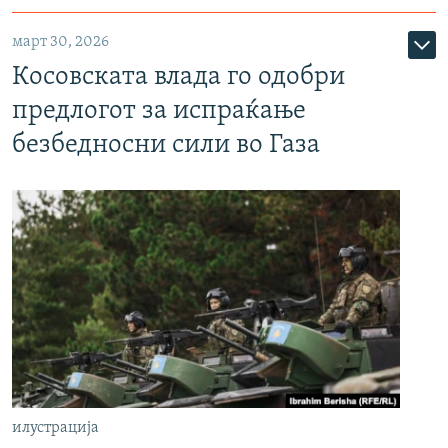
март 30, 2026
Косовската влада го одобри
предлогот за испраќање
безбедносни сили во Газа
илустрација