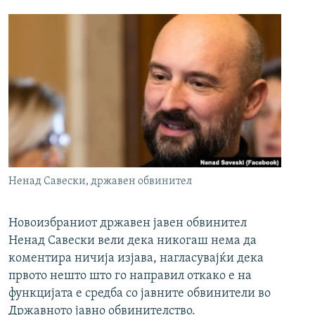
Ненад Савески, државен обвинител
Новоизбраниот државен јавен обвинител
Ненад Савески вели дека никогаш нема да
коментира ничија изјава, нагласувајќи дека
првото нешто што го направил откако е на
функцијата е средба со јавните обвинители во
Државното јавно обвинителство.