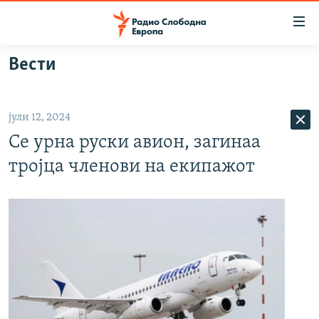
Достапни
линкови
Оди
Вести
на
МАКЕДОНИЈА
содржината
СВЕТ
Оди
јули 12, 2024
ВИЗУЕЛНО
на
Се урна руски авион, загинаа
главната
ВЕСТИ
навигација
тројца членови на екипажот
ШТО ТРЕБА ДА ЗНАЕТЕ
Премини
на
ПРИЈАВИ СЕ ЗА ЊУЗЛЕТЕР
пребарување
ПОДКАСТ ЗОШТО?
СЛЕДЕТЕ НЕ