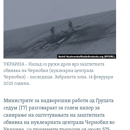
УКРАИНА – Напад со руски дрон врз заштитната
обвивка на Чернобил (нуклеарна централа
Чернобил) – последици. Забранета зона. 14 февруари
2025 година.
Министрите за надворешни работи од Групата
седум (Г7) разговараат за голем напор за
санирање на оштетувањата на заштитната
обвивка на нуклеарната централа Чернобил во
Украина, со проценети трошоци од околу 575