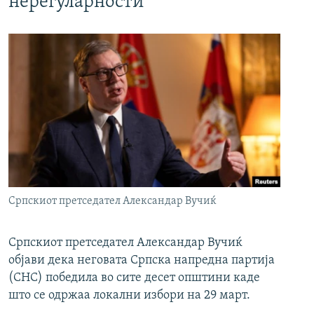
нерегуларности
Српскиот претседател Александар Вучиќ
Српскиот претседател Александар Вучиќ
објави дека неговата Српска напредна партија
(СНС) победила во сите десет општини каде
што се одржаа локални избори на 29 март.