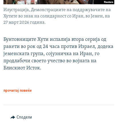
Илустрација, Демонстрациите на поддржувачите на
Хутите во знак на солидарност со Иран, во Јемен, на
27 март 2026 година.
Бунтовниците Хути испалија втора серија од
ракети во рок од 24 часа против Израел, додека
јеменската група, сојузничка на Иран, го
продлабочи своето учество во војната на
Блискиот Исток.
прочитај повеќе
Сподели