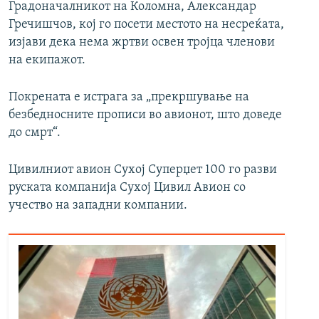
Градоначалникот на Коломна, Александар
Гречишчов, кој го посети местото на несреќата,
изјави дека нема жртви освен тројца членови
на екипажот.
Покрената е истрага за „прекршување на
безбедносните прописи во авионот, што доведе
до смрт“.
Цивилниот авион Сухој Суперџет 100 го разви
руската компанија Сухој Цивил Авион со
учество на западни компании.