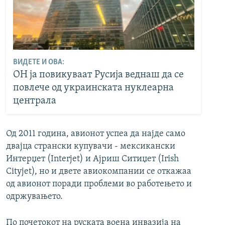
ВИДЕТЕ И ОВА:
ОН ја повикуваат Русија веднаш да се
повлече од украинската нуклеарна
централа
Од 2011 година, авионот успеа да најде само
двајца странски купувачи - мексикански
Интерџет (Interjet) и Ајриш Ситиџет (Irish
Cityjet), но и двете авиокомпании се откажаа
од авионот поради проблеми во работењето и
одржувањето.
По почетокот на руската воена инвазија на