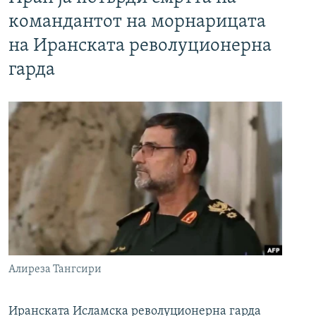
командантот на морнарицата
на Иранската револуционерна
гарда
Алиреза Тангсири
Иранската Исламска револуционерна гарда