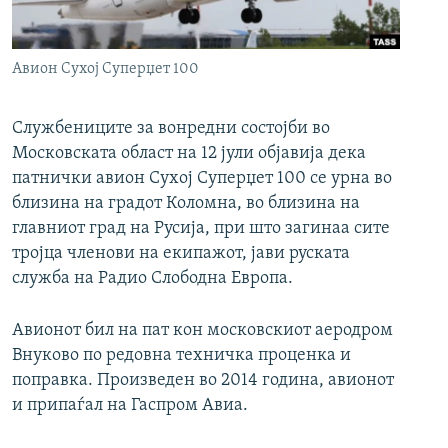
РСЕ веб страници
Авион Сухој Суперџет 100
Службениците за вонредни состојби во
Московската област на 12 јули објавија дека
патнички авион Сухој Суперџет 100 се урна во
близина на градот Коломна, во близина на
главниот град на Русија, при што загинаа сите
тројца членови на екипажот, јави руската
служба на Радио Слободна Европа.
Авионот бил на пат кон московскиот аеродром
Внуково по редовна техничка проценка и
поправка. Произведен во 2014 година, авионот
и припаѓал на Гаспром Авиа.