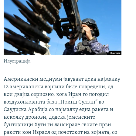
Илустрација
Американски медиуми јавуваат дека најмалку
12 американски војници биле повредени, од
кои двајца сериозно, кога Иран го погодил
воздухопловната база „Принц Султан“ во
Саудиска Арабија со најмалку една ракета и
неколку дронови, додека јеменските
бунтовници Хути ги лансирале своите први
ракети кон Израел од почетокот на војната, со