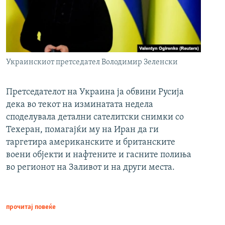
Украинскиот претседател Володимир Зеленски
Претседателот на Украина ја обвини Русија
дека во текот на изминатата недела
споделувала детални сателитски снимки со
Техеран, помагајќи му на Иран да ги
таргетира американските и британските
воени објекти и нафтените и гасните полиња
во регионот на Заливот и на други места.
прочитај повеќе