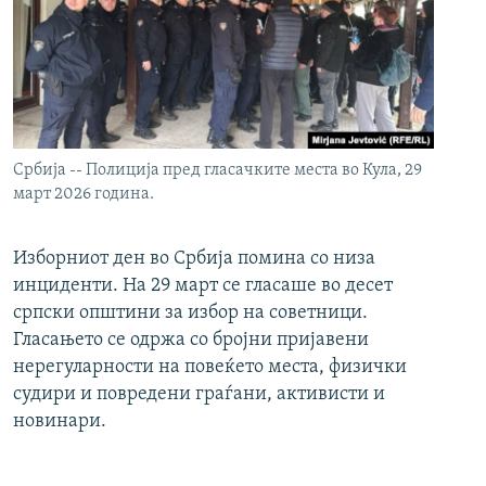
Србија -- Полиција пред гласачките места во Кула, 29
март 2026 година.
Изборниот ден во Србија помина со низа
инциденти. На 29 март се гласаше во десет
српски општини за избор на советници.
Гласањето се одржа со бројни пријавени
нерегуларности на повеќето места, физички
судири и повредени граѓани, активисти и
новинари.