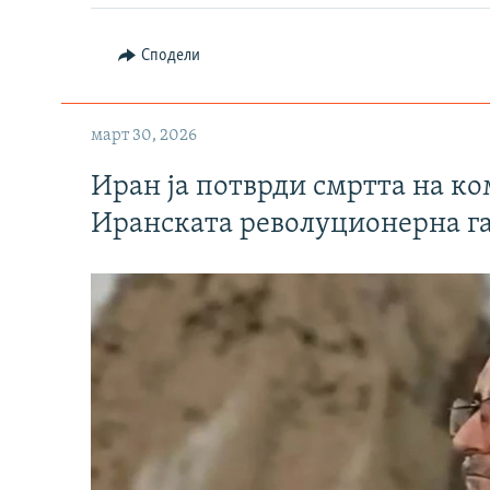
Сподели
март 30, 2026
Иран ја потврди смртта на к
Иранската револуционерна г