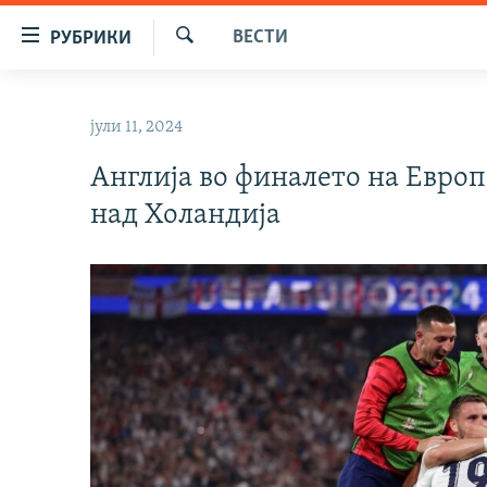
Достапни
ВЕСТИ
РУБРИКИ
линкови
Барај
Оди
МАКЕДОНИЈА
на
јули 11, 2024
СВЕТ
содржината
Оди
Англија во финалето на Европ
ВИЗУЕЛНО
на
над Холандија
ВЕСТИ
главната
навигација
ШТО ТРЕБА ДА ЗНАЕТЕ
Премини
ПРИЈАВИ СЕ ЗА ЊУЗЛЕТЕР
на
пребарување
ПОДКАСТ ЗОШТО?