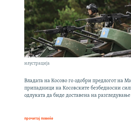
илустрација
Владата на Косово го одобри предлогот на М
припадници на Косовските безбедносни сили 
одлуката да биде доставена на разгледување
прочитај повеќе