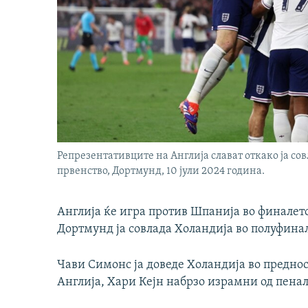
Репрезентативците на Англија слават откако ја со
првенство, Дортмунд, 10 јули 2024 година.
Англија ќе игра против Шпанија во финалето 
Дортмунд ја совлада Холандија во полуфинале
Чави Симонс ја доведе Холандија во преднос
Англија, Хари Кејн набрзо израмни од пена