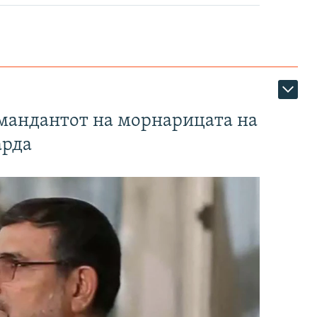
омандантот на морнарицата на
арда