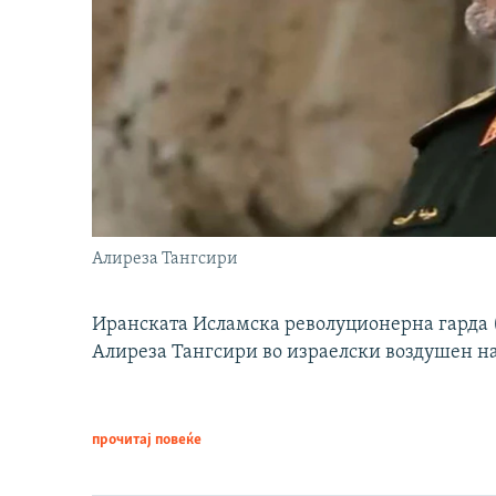
Алиреза Тангсири
Иранската Исламска револуционерна гарда (
Алиреза Тангсири во израелски воздушен н
прочитај повеќе