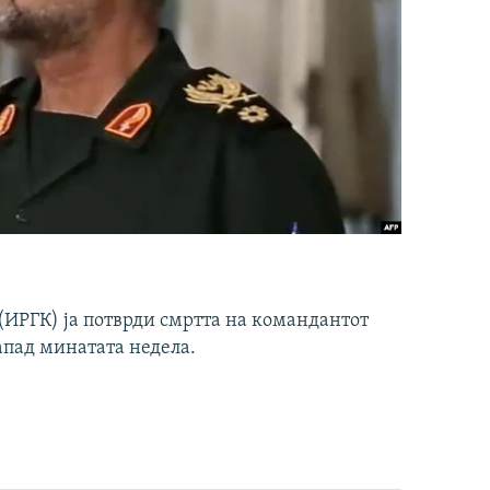
ИРГК) ја потврди смртта на командантот
апад минатата недела.