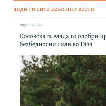
види ги сите денешни вести
март 30, 2026
Косовската влада го одобри п
безбедносни сили во Газа