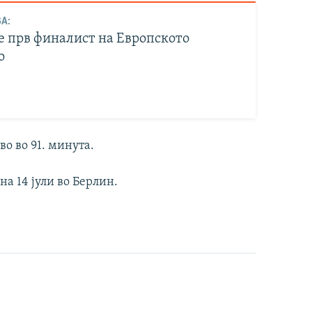
А:
е прв финалист на Европското
о
о во 91. минута.
а 14 јули во Берлин.