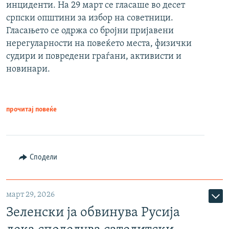
инциденти. На 29 март се гласаше во десет
српски општини за избор на советници.
Гласањето се одржа со бројни пријавени
нерегуларности на повеќето места, физички
судири и повредени граѓани, активисти и
новинари.
прочитај повеќе
Сподели
март 29, 2026
Зеленски ја обвинува Русија