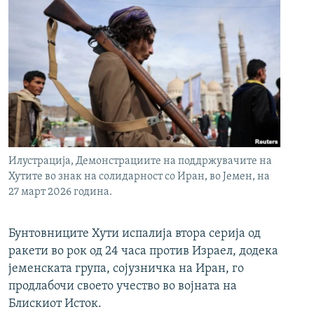
Илустрација, Демонстрациите на поддржувачите на
Хутите во знак на солидарност со Иран, во Јемен, на
27 март 2026 година.
Бунтовниците Хути испалија втора серија од
ракети во рок од 24 часа против Израел, додека
јеменската група, сојузничка на Иран, го
продлабочи своето учество во војната на
Блискиот Исток.