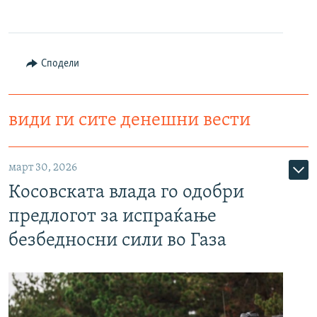
Сподели
види ги сите денешни вести
март 30, 2026
Косовската влада го одобри
предлогот за испраќање
безбедносни сили во Газа