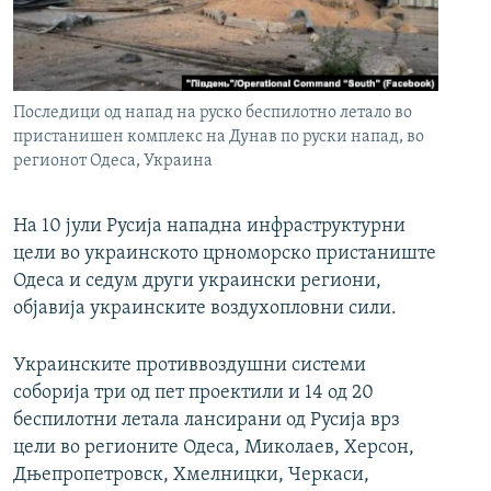
РСЕ веб страници
Последици од напад на руско беспилотно летало во
пристанишен комплекс на Дунав по руски напад, во
регионот Одеса, Украина
На 10 јули Русија нападна инфраструктурни
цели во украинското црноморско пристаниште
Одеса и седум други украински региони,
објавија украинските воздухопловни сили.
Украинските противвоздушни системи
соборија три од пет проектили и 14 од 20
беспилотни летала лансирани од Русија врз
цели во регионите Одеса, Миколаев, Херсон,
Дњепропетровск, Хмелницки, Черкаси,