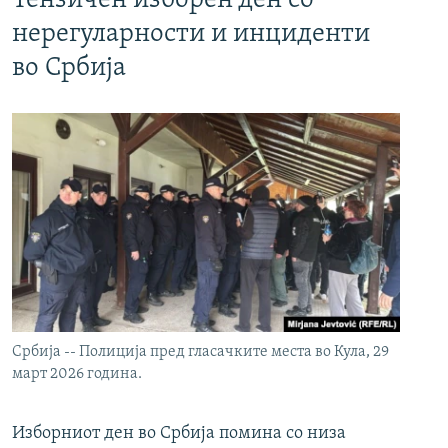
Тензичен изборен ден со
нерегуларности и инциденти
во Србија
Србија -- Полиција пред гласачките места во Кула, 29
март 2026 година.
Изборниот ден во Србија помина со низа