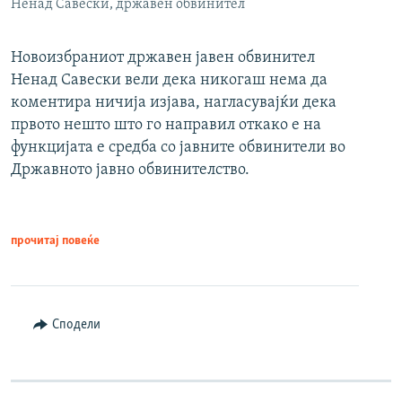
Ненад Савески, државен обвинител
Новоизбраниот државен јавен обвинител
Ненад Савески вели дека никогаш нема да
коментира ничија изјава, нагласувајќи дека
првото нешто што го направил откако е на
функцијата е средба со јавните обвинители во
Државното јавно обвинителство.
прочитај повеќе
Сподели