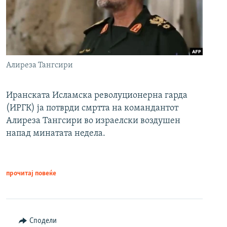
Алиреза Тангсири
Иранската Исламска револуционерна гарда
(ИРГК) ја потврди смртта на командантот
Алиреза Тангсири во израелски воздушен
напад минатата недела.
прочитај повеќе
Сподели