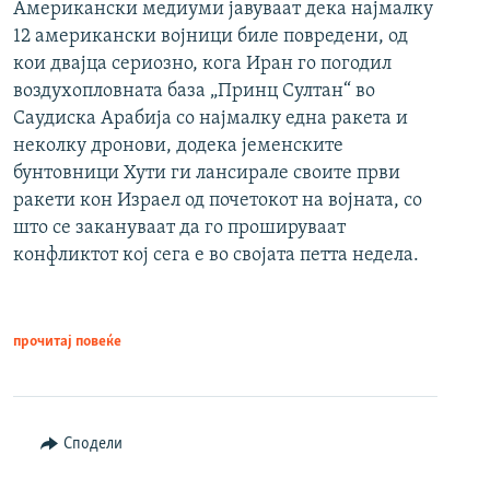
Американски медиуми јавуваат дека најмалку
12 американски војници биле повредени, од
кои двајца сериозно, кога Иран го погодил
воздухопловната база „Принц Султан“ во
Саудиска Арабија со најмалку една ракета и
неколку дронови, додека јеменските
бунтовници Хути ги лансирале своите први
ракети кон Израел од почетокот на војната, со
што се закануваат да го прошируваат
конфликтот кој сега е во својата петта недела.
прочитај повеќе
Сподели