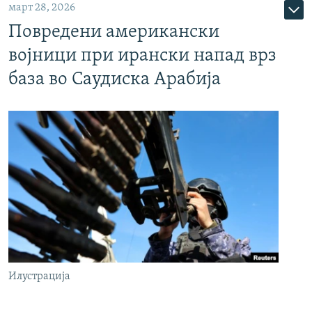
март 28, 2026
Повредени американски
војници при ирански напад врз
база во Саудиска Арабија
Илустрација