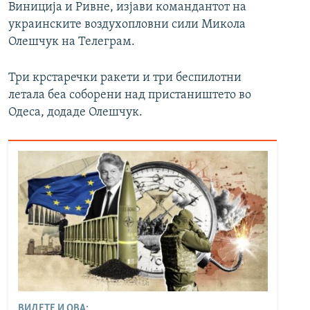
Виниција и Ривне, изјави командантот на
украинските воздухопловни сили Микола
Олешчук на Телеграм.
Три крстаречки ракети и три беспилотни
летала беа соборени над пристаништето во
Одеса, додаде Олешчук.
ВИДЕТЕ И ОВА: