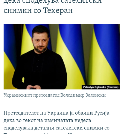
дека споделува сателитски
снимки со Техеран
Украинскиот претседател Володимир Зеленски
Претседателот на Украина ја обвини Русија
дека во текот на изминатата недела
споделувала детални сателитски снимки со