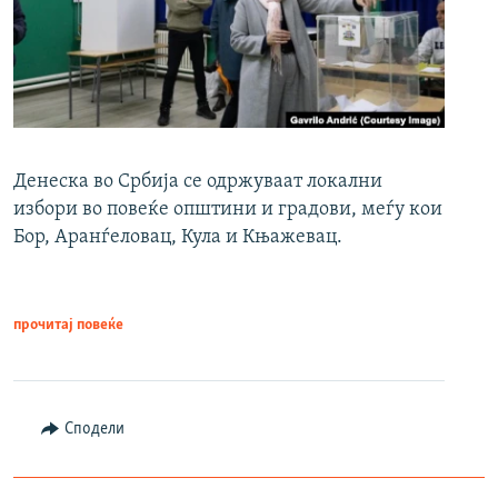
Денеска во Србија се одржуваат локални
избори во повеќе општини и градови, меѓу кои
Бор, Аранѓеловац, Кула и Књажевац.
прочитај повеќе
Сподели