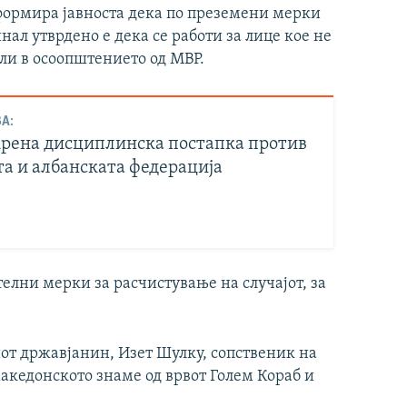
формира јавноста дека по преземени мерки
ал утврдено е дека се работи за лице кое не
ли в осоопштението од МВР.
А:
рена дисциплинска постапка против
та и албанската федерација
елни мерки за расчистување на случајот, за
иот државјанин, Изет Шулку, сопственик на
македонското знаме од врвот Голем Кораб и