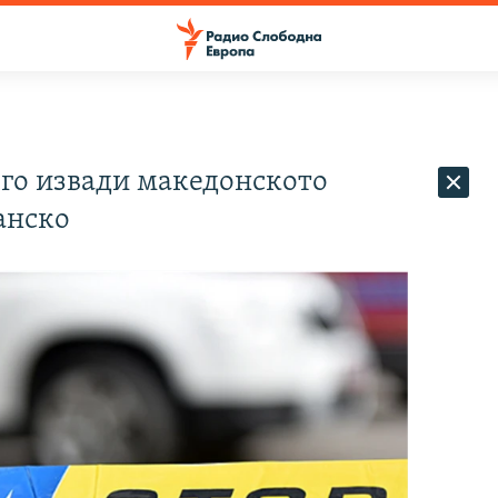
 го извади македонското
анско