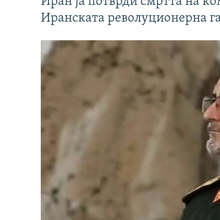
Иран ја потврди смртта на к
Иранската револуционерна г