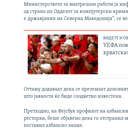
Министерството за внатрешни работи ја ин
од страна на Одделот за компјутерски кримин
е државјанин на Северна Македонија“, се ве
ВИДЕТЕ И ОВ
УЕФА пок
хрватска
Оттаму додаваат дека се преземаат дополнит
што јавноста ќе биде соодветно известена.
Претходно, на Фејсбук профилот на албанск
ресторан, беше објавено дека го отстранил 
поставил албанско знаме.