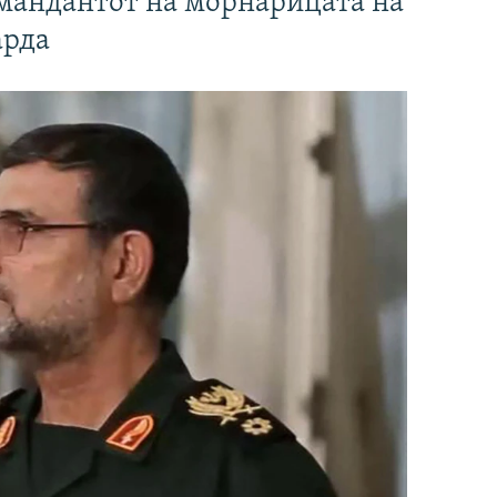
омандантот на морнарицата на
арда