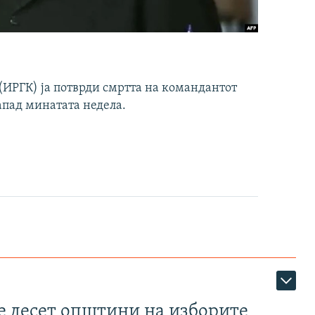
ИРГК) ја потврди смртта на командантот
апад минатата недела.
те десет општини на изборите