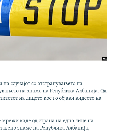
 на случајот со отстранувањето на
увањето на знаме на Република Албанија. Од
итетот на лицето кое го објави видеото на
е мрежи каде од страна на едно лице на
ставено знаме на Република Албанија,