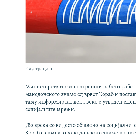
Илустрација
Министерството за внатрешни работи работи
македонското знаме од врвот Кораб и постав
таму информираат дека веќе е утврден идент
социјалните мрежи.
„Во врска со видеото објавено на социјалнит
Кораб е симнато македонското знаме и е по