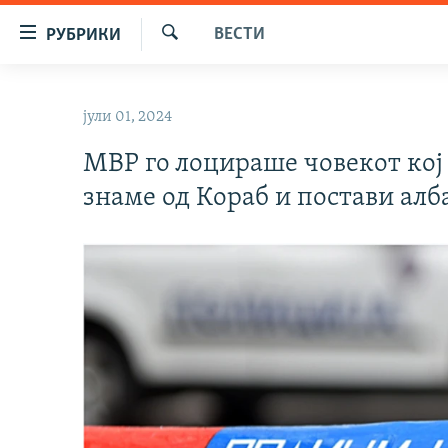
Достапни
ВЕСТИ
РУБРИКИ
линкови
Барај
Оди
МАКЕДОНИЈА
на
јули 01, 2024
СВЕТ
содржината
Оди
МВР го лоцираше човекот кој
ВИЗУЕЛНО
на
знаме од Кораб и постави алб
ВЕСТИ
главната
навигација
ШТО ТРЕБА ДА ЗНАЕТЕ
Премини
ПРИЈАВИ СЕ ЗА ЊУЗЛЕТЕР
на
пребарување
ПОДКАСТ ЗОШТО?