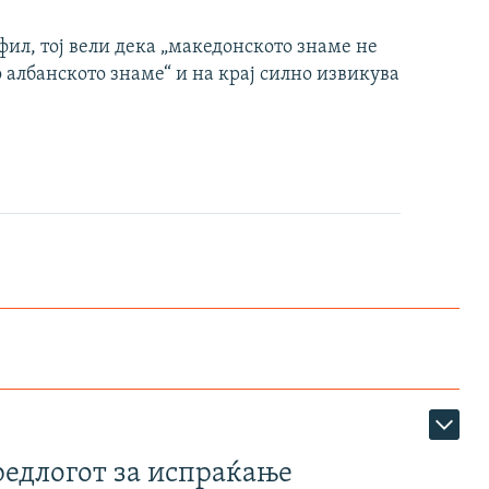
фил, тој вели дека „македонското знаме не
 албанското знаме“ и на крај силно извикува
редлогот за испраќање