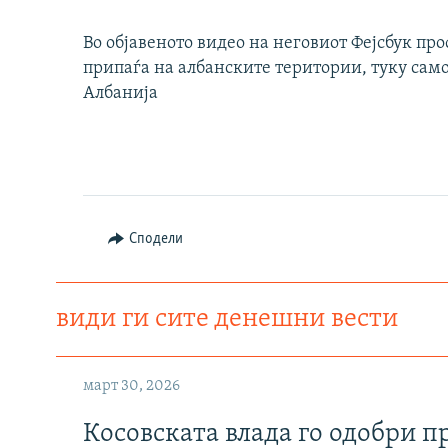
Во објавеното видео на неговиот Фејсбук про
припаѓа на албанските територии, туку само
Албанија
Сподели
види ги сите денешни вести
март 30, 2026
Косовската влада го одобри п