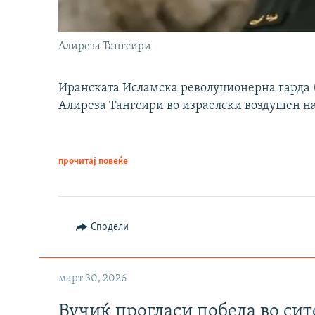
Алиреза Тангсири
Иранската Исламска револуционерна гарда (
Алиреза Тангсири во израелски воздушен н
прочитај повеќе
Сподели
март 30, 2026
Вучиќ прогласи победа во си