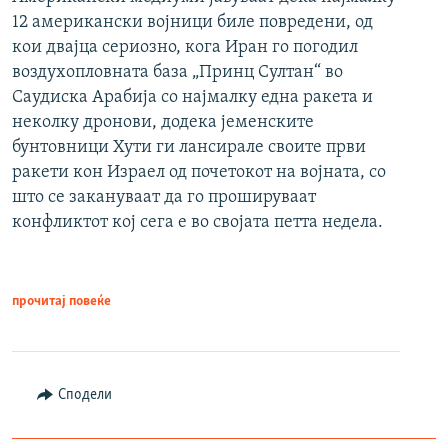
12 американски војници биле повредени, од
кои двајца сериозно, кога Иран го погодил
воздухопловната база „Принц Султан“ во
Саудиска Арабија со најмалку една ракета и
неколку дронови, додека јеменските
бунтовници Хути ги лансирале своите први
ракети кон Израел од почетокот на војната, со
што се закануваат да го прошируваат
конфликтот кој сега е во својата петта недела.
прочитај повеќе
Сподели