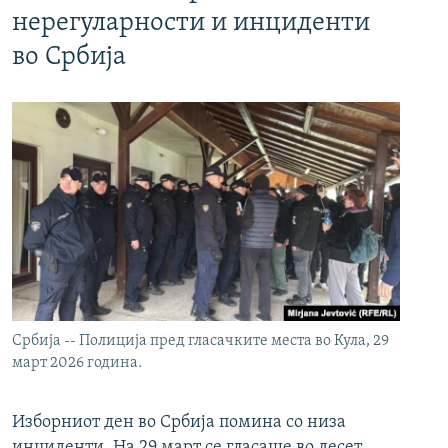
нерегуларности и инциденти
во Србија
Србија -- Полиција пред гласачките места во Кула, 29
март 2026 година.
Изборниот ден во Србија помина со низа
инциденти. На 29 март се гласаше во десет