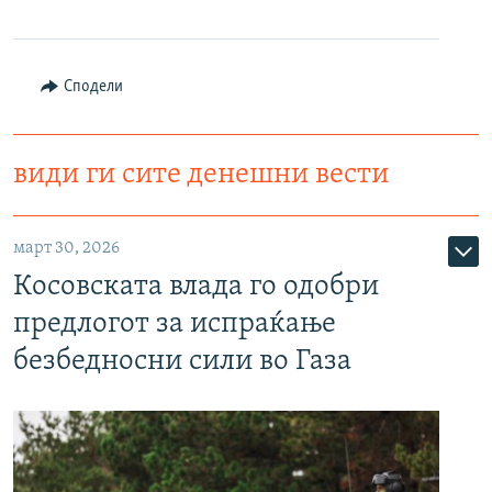
Сподели
види ги сите денешни вести
март 30, 2026
Косовската влада го одобри
предлогот за испраќање
безбедносни сили во Газа