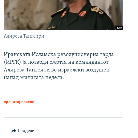
Алиреза Тангсири
Иранската Исламска револуционерна гарда
(ИРГК) ја потврди смртта на командантот
Алиреза Тангсири во израелски воздушен
напад минатата недела.
прочитај повеќе
Сподели