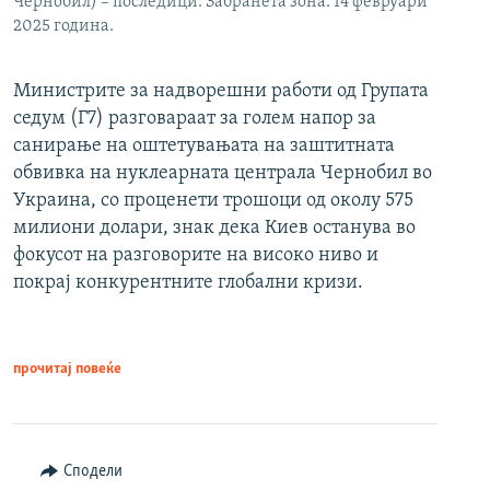
Чернобил) – последици. Забранета зона. 14 февруари
2025 година.
Министрите за надворешни работи од Групата
седум (Г7) разговараат за голем напор за
санирање на оштетувањата на заштитната
обвивка на нуклеарната централа Чернобил во
Украина, со проценети трошоци од околу 575
милиони долари, знак дека Киев останува во
фокусот на разговорите на високо ниво и
покрај конкурентните глобални кризи.
прочитај повеќе
Сподели