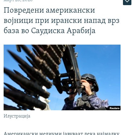
март 28, 2026
Повредени американски
војници при ирански напад врз
база во Саудиска Арабија
Илустрација
Американски медиуми јавуваат дека најмалку