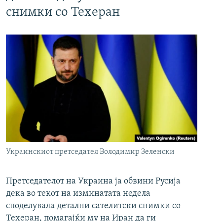
снимки со Техеран
Украинскиот претседател Володимир Зеленски
Претседателот на Украина ја обвини Русија
дека во текот на изминатата недела
споделувала детални сателитски снимки со
Техеран, помагајќи му на Иран да ги