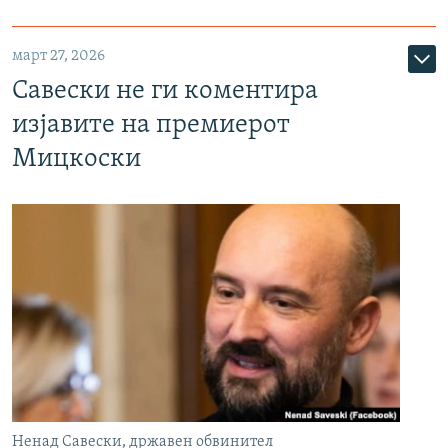
март 27, 2026
Савески не ги коментира
изјавите на премиерот
Мицкоски
Ненад Савески, државен обвинител