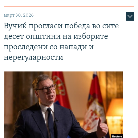
март 30, 2026
Вучиќ прогласи победа во сите
десет општини на изборите
проследени со напади и
нерегуларности