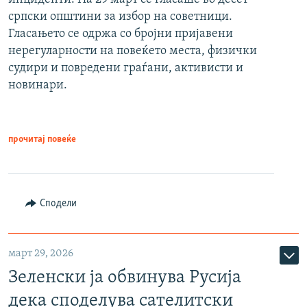
српски општини за избор на советници.
Гласањето се одржа со бројни пријавени
нерегуларности на повеќето места, физички
судири и повредени граѓани, активисти и
новинари.
прочитај повеќе
Сподели
март 29, 2026
Зеленски ја обвинува Русија
дека споделува сателитски