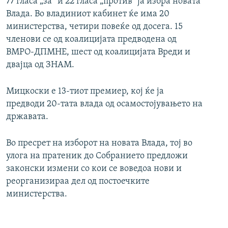
77 гласа „за“ и 22 гласа „против“ ја избра новата
Влада. Во владиниот кабинет ќе има 20
министерства, четири повеќе од досега. 15
членови се од коалицијата предводена од
ВМРО-ДПМНЕ, шест од коалицијата Вреди и
двајца од ЗНАМ.
Мицкоски е 13-тиот премиер, кој ќе ја
предводи 20-тата влада од осамостојувањето на
државата.
Во пресрет на изборот на новата Влада, тој во
улога на пратеник до Собранието предложи
законски измени со кои се воведоа нови и
реорганизираа дел од постоечките
министерства.