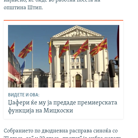
најавено, ќе биде во работна посета на
општина Штип.
ВИДЕТЕ И ОВА:
Џафери ќе му ја предаде премиерската
функција на Мицкоски
Собранието по дводневна расправа синоќа со