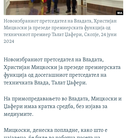
РСЕ веб страници
Новоизбраниот претседател на Владата, Христијан
Мицкоски ја презеде премиерската функција од
техничкиот премиер Талат Џафери, Скопје, 24 јуни
2024
Новоизбраниот претседател на Владата,
Христијан Мицкоски ја презеде премиерската
функција од досегашниот претседател на
техничката Влада, Талат Џафери.
На примопредавањето во Владата, Мицкоски и
Џафери имаа кратка средба, без изјава за
медиумите.
Мицкоски, денеска попладне, како што е