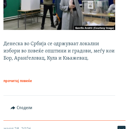
Денеска во Србија се одржуваат локални
избори во повеќе општини и градови, меѓу кои
Бор, Аранѓеловац, Кула и Књажевац.
прочитај повеќе
Сподели