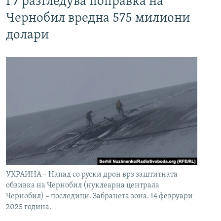
Г7 разгледува поправка на
Чернобил вредна 575 милиони
долари
УКРАИНА – Напад со руски дрон врз заштитната
обвивка на Чернобил (нуклеарна централа
Чернобил) – последици. Забранета зона. 14 февруари
2025 година.