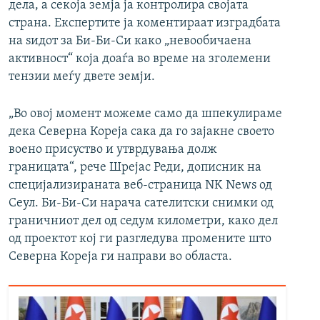
дела, а секоја земја ја контролира својата
страна. Експертите ја коментираат изградбата
на ѕидот за Би-Би-Си како „невообичаена
активност“ која доаѓа во време на зголемени
тензии меѓу двете земји.
„Во овој момент можеме само да шпекулираме
дека Северна Кореја сака да го зајакне своето
воено присуство и утврдувања долж
границата“, рече Шрејас Реди, дописник на
специјализираната веб-страница NK News од
Сеул. Би-Би-Си нарача сателитски снимки од
граничниот дел од седум километри, како дел
од проектот кој ги разгледува промените што
Северна Кореја ги направи во областа.