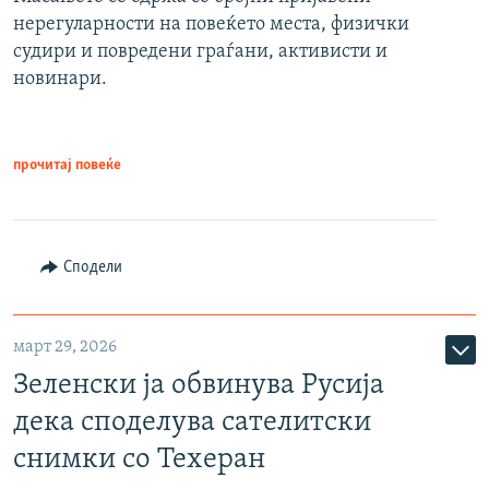
нерегуларности на повеќето места, физички
судири и повредени граѓани, активисти и
новинари.
прочитај повеќе
Сподели
март 29, 2026
Зеленски ја обвинува Русија
дека споделува сателитски
снимки со Техеран