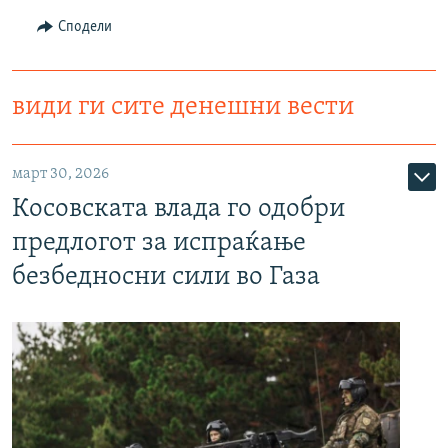
Сподели
види ги сите денешни вести
март 30, 2026
Косовската влада го одобри
предлогот за испраќање
безбедносни сили во Газа