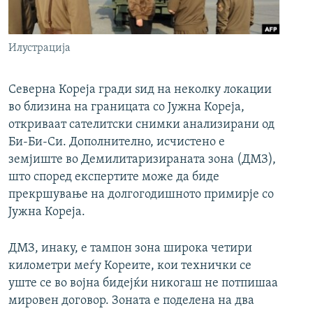
РСЕ веб страници
Илустрација
Северна Кореја гради ѕид на неколку локации
во близина на границата со Јужна Кореја,
откриваат сателитски снимки анализирани од
Би-Би-Си. Дополнително, исчистено е
земјиште во Демилитаризираната зона (ДМЗ),
што според експертите може да биде
прекршување на долгогодишното примирје со
Јужна Кореја.
ДМЗ, инаку, е тампон зона широка четири
километри меѓу Кореите, кои технички се
уште се во војна бидејќи никогаш не потпишаа
мировен договор. Зоната е поделена на два