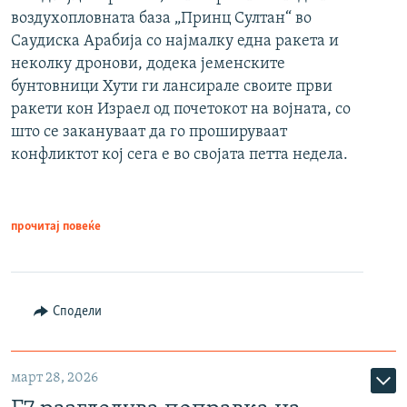
воздухопловната база „Принц Султан“ во
Саудиска Арабија со најмалку една ракета и
неколку дронови, додека јеменските
бунтовници Хути ги лансирале своите први
ракети кон Израел од почетокот на војната, со
што се закануваат да го прошируваат
конфликтот кој сега е во својата петта недела.
прочитај повеќе
Сподели
март 28, 2026