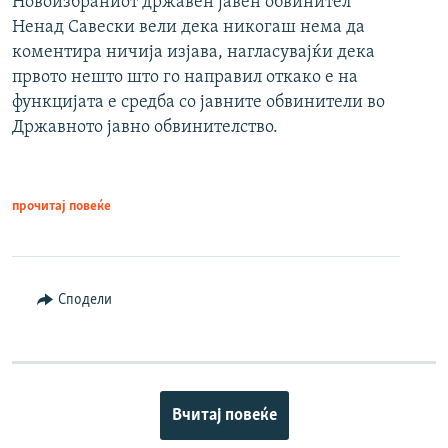
Новоизбраниот државен јавен обвинител
Ненад Савески вели дека никогаш нема да
коментира ничија изјава, нагласувајќи дека
првото нешто што го направил откако е на
функцијата е средба со јавните обвинители во
Државното јавно обвинителство.
прочитај повеќе
Сподели
Вчитај повеќе