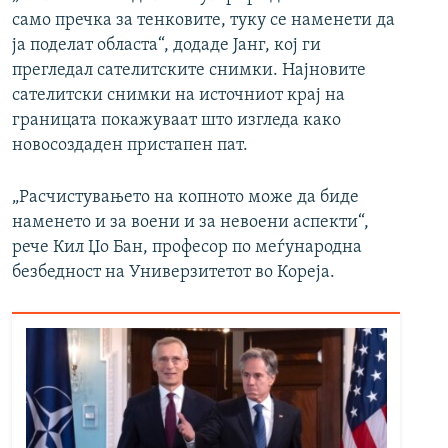
само пречка за тенковите, туку се наменети да
ја поделат областа“, додаде Јанг, кој ги
прегледал сателитските снимки. Најновите
сателитски снимки на источниот крај на
границата покажуваат што изгледа како
новосоздаден пристапен пат.
„Расчистувањето на копното може да биде
наменето и за воени и за невоени аспекти“,
рече Кил Џо Бан, професор по меѓународна
безбедност на Универзитетот во Кореја.