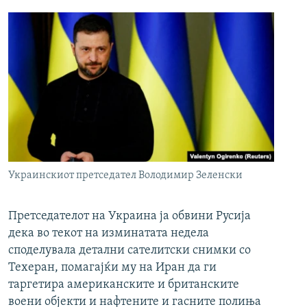
Украинскиот претседател Володимир Зеленски
Претседателот на Украина ја обвини Русија
дека во текот на изминатата недела
споделувала детални сателитски снимки со
Техеран, помагајќи му на Иран да ги
таргетира американските и британските
воени објекти и нафтените и гасните полиња