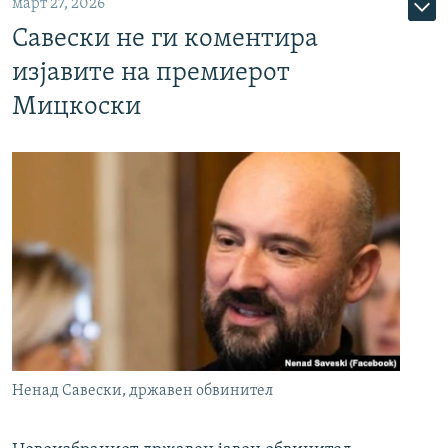
март 27, 2026
Савески не ги коментира
изјавите на премиерот
Мицкоски
Ненад Савески, државен обвинител