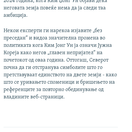
2024 година, кога Ким Џонг Ун објави дека
неговата земја повеќе нема да ја следи таа
амбиција.
Некои експерти ги нарекоа изјавите „без
преседан“ и видоа значителна промена во
политиката кога Ким Јонг Ун ја означи Јужна
Кореја како негов „главен непријател“ на
почетокот од оваа година. Оттогаш, Северот
почна да ги отстранува симболите што го
претставуваат единството на двете земји - како
што се уривањето споменици и бришењето на
референците за повторно обединување од
владините веб-страници.