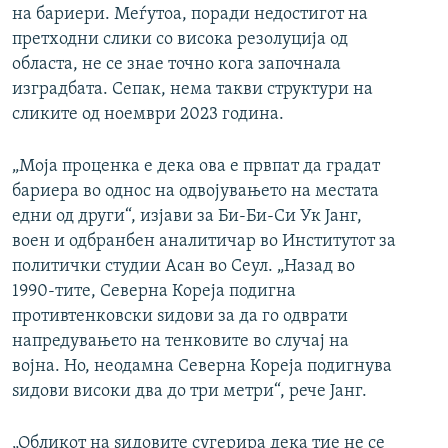
на бариери. Меѓутоа, поради недостигот на
претходни слики со висока резолуција од
областа, не се знае точно кога започнала
изградбата. Сепак, нема такви структури на
сликите од ноември 2023 година.
„Моја проценка е дека ова е првпат да градат
бариера во однос на одвојувањето на местата
едни од други“, изјави за Би-Би-Си Ук Јанг,
воен и одбранбен аналитичар во Институтот за
политички студии Асан во Сеул. „Назад во
1990-тите, Северна Кореја подигна
противтенковски ѕидови за да го одврати
напредувањето на тенковите во случај на
војна. Но, неодамна Северна Кореја подигнува
ѕидови високи два до три метри“, рече Јанг.
„Обликот на ѕидовите сугерира дека тие не се