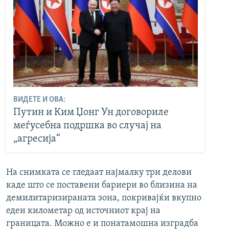
ВИДЕТЕ И ОВА:
Путин и Ким Џонг Ун договориле
меѓусебна подршка во случај на
„агресија“
На снимката се гледаат најмалку три делови
каде што се поставени бариери во близина на
демилитаризираната зона, покривајќи вкупно
еден километар од источниот крај на
границата. Можно е и понатамошна изградба