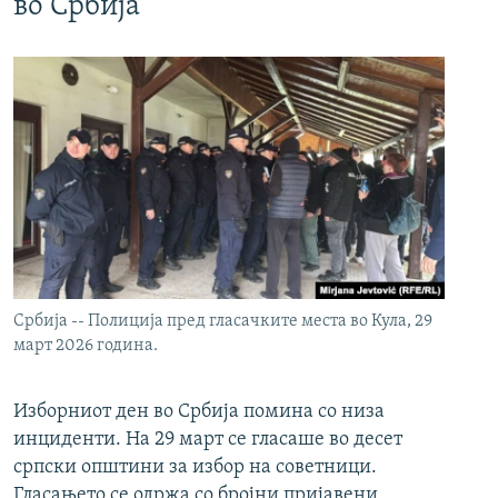
во Србија
Србија -- Полиција пред гласачките места во Кула, 29
март 2026 година.
Изборниот ден во Србија помина со низа
инциденти. На 29 март се гласаше во десет
српски општини за избор на советници.
Гласањето се одржа со бројни пријавени