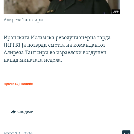
Алиреза Тангсири
Иранската Исламска револуционерна гарда
(ИРГК) ја потврди смртта на командантот
Алиреза Тангсири во израелски воздушен
напад минатата недела.
прочитај повеќе
Сподели
март 30, 2026