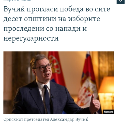
Вучиќ прогласи победа во сите
десет општини на изборите
проследени со напади и
нерегуларности
Српскиот претседател Александар Вучиќ