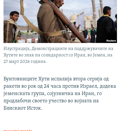
Илустрација, Демонстрациите на поддржувачите на
Хутите во знак на солидарност со Иран, во Јемен, на
27 март 2026 година.
Бунтовниците Хути испалија втора серија од
ракети во рок од 24 часа против Израел, додека
јеменската група, сојузничка на Иран, го
продлабочи своето учество во војната на
Блискиот Исток.