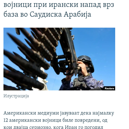
војници при ирански напад врз
база во Саудиска Арабија
Илустрација
Американски медиуми јавуваат дека најмалку
12 американски војници биле повредени, од
кои двајца сериозно, кога Иран го погодил