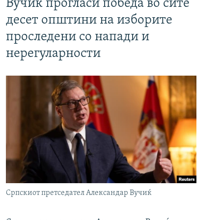
Вучиќ прогласи победа во сите
десет општини на изборите
проследени со напади и
нерегуларности
Српскиот претседател Александар Вучиќ