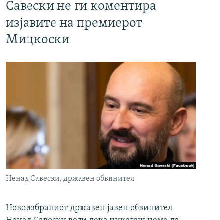
Савески не ги коментира
изјавите на премиерот
Мицкоски
Ненад Савески, државен обвинител
Новоизбраниот државен јавен обвинител