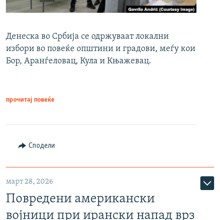
Денеска во Србија се одржуваат локални
избори во повеќе општини и градови, меѓу кои
Бор, Аранѓеловац, Кула и Књажевац.
прочитај повеќе
Сподели
март 28, 2026
Повредени американски
војници при ирански напад врз