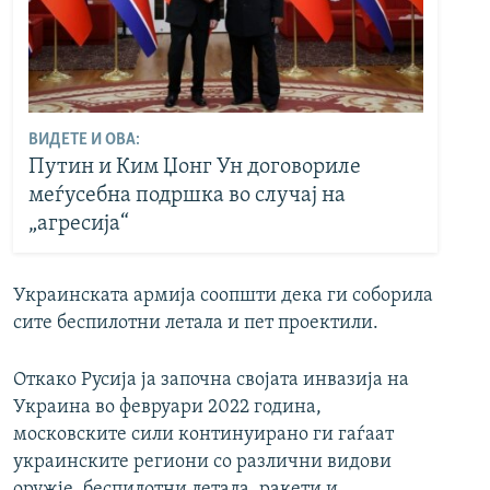
ВИДЕТЕ И ОВА:
Путин и Ким Џонг Ун договориле
меѓусебна подршка во случај на
„агресија“
Украинската армија соопшти дека ги соборила
сите беспилотни летала и пет проектили.
Откако Русија ја започна својата инвазија на
Украина во февруари 2022 година,
московските сили континуирано ги гаѓаат
украинските региони со различни видови
оружје, беспилотни летала, ракети и