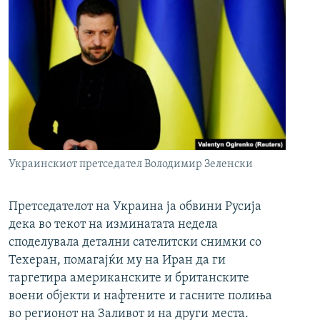
Украинскиот претседател Володимир Зеленски
Претседателот на Украина ја обвини Русија
дека во текот на изминатата недела
споделувала детални сателитски снимки со
Техеран, помагајќи му на Иран да ги
таргетира американските и британските
воени објекти и нафтените и гасните полиња
во регионот на Заливот и на други места.