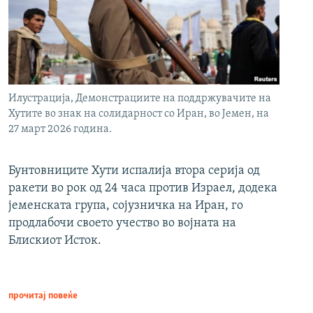
Илустрација, Демонстрациите на поддржувачите на
Хутите во знак на солидарност со Иран, во Јемен, на
27 март 2026 година.
Бунтовниците Хути испалија втора серија од
ракети во рок од 24 часа против Израел, додека
јеменската група, сојузничка на Иран, го
продлабочи своето учество во војната на
Блискиот Исток.
прочитај повеќе