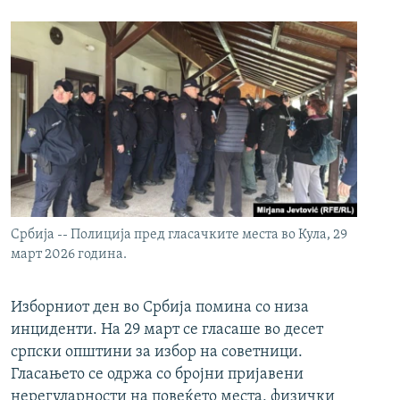
Србија -- Полиција пред гласачките места во Кула, 29
март 2026 година.
Изборниот ден во Србија помина со низа
инциденти. На 29 март се гласаше во десет
српски општини за избор на советници.
Гласањето се одржа со бројни пријавени
нерегуларности на повеќето места, физички