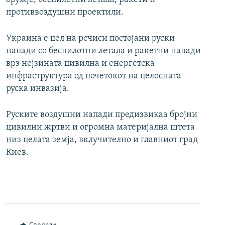
противвоздушни проектили.
Украина е цел на речиси постојани руски
напади со беспилотни летала и ракетни напади
врз нејзината цивилна и енергетска
инфраструктура од почетокот на целосната
руска инвазија.
Руските воздушни напади предизвикаа бројни
цивилни жртви и огромна материјална штета
низ целата земја, вклучително и главниот град
Киев.