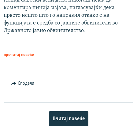
Ненад Савески вели дека никогаш нема да
коментира ничија изјава, нагласувајќи дека
првото нешто што го направил откако е на
функцијата е средба со јавните обвинители во
Државното јавно обвинителство.
прочитај повеќе
Сподели
Вчитај повеќе