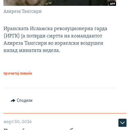
Алиреза Тангсири
Иранската Исламска револуционерна гарда
(ИРГК) ја потврди смртта на командантот
Алиреза Тангсири во израелски воздушен
напад минатата недела.
прочитај повеќе
Сподели
март 30, 2026