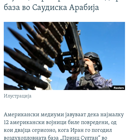
база во Саудиска Арабија
Илустрација
Американски медиуми јавуваат дека најмалку
12 американски војници биле повредени, од
кои двајца сериозно, кога Иран го погодил
воздухопловната база „Принц Султан“ во