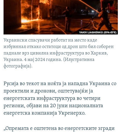
РСЕ веб страници
Украински спасувачи работат на место каде
избувннал откако остатоци од дрон што бил соборен
паднале врз цивилна инфраструктура во Харкив,
Украина. 4 мај 2024 година. (Илустративна
фотографија).
Русија во текот на ноќта ја нападна Украина со
проектили и дронови, оштетувајќи ја
енергетската инфраструктура во четири
региони, објави на 20 јуни националната
енергетска компанија Укренерхо.
„Опремата е оштетена во енергетските згради