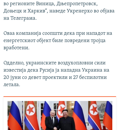
во регионите Виница, Дњепропетровск,
Доњецк и Харкив“, наведе Укренерхо во објава
на Телеграма.
Оваа компанија соопшти дека при нападот на
енергетскиот објект биле повредени тројца
вработени.
Одделно, украинските воздухопловни сили
известија дека Русија ја нападна Украина на
20 јуни со девет проектили и 27 беспилотни
летала.