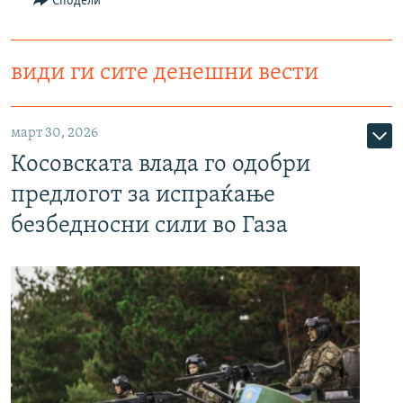
Сподели
види ги сите денешни вести
март 30, 2026
Косовската влада го одобри
предлогот за испраќање
безбедносни сили во Газа