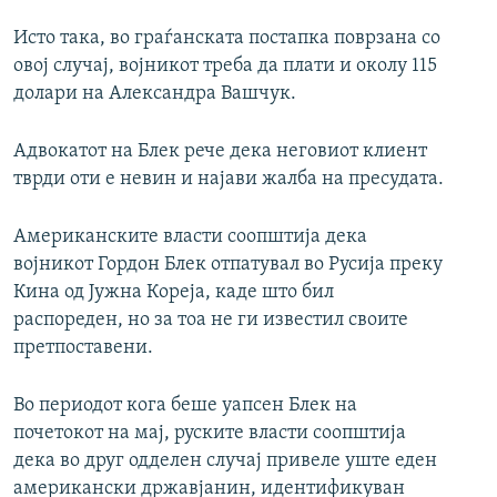
Исто така, во граѓанската постапка поврзана со
овој случај, војникот треба да плати и околу 115
долари на Александра Вашчук.
Адвокатот на Блек рече дека неговиот клиент
тврди оти е невин и најави жалба на пресудата.
Американските власти соопштија дека
војникот Гордон Блек отпатувал во Русија преку
Кина од Јужна Кореја, каде што бил
распореден, но за тоа не ги известил своите
претпоставени.
Во периодот кога беше уапсен Блек на
почетокот на мај, руските власти соопштија
дека во друг одделен случај привеле уште еден
американски државјанин, идентификуван