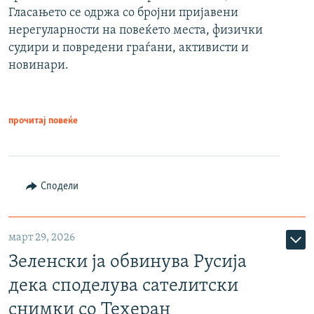
Гласањето се одржа со бројни пријавени
нерегуларности на повеќето места, физички
судири и повредени граѓани, активисти и
новинари.
прочитај повеќе
Сподели
март 29, 2026
Зеленски ја обвинува Русија
дека споделува сателитски
снимки со Техеран