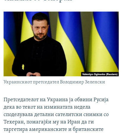
Украинскиот претседател Володимир Зеленски
Претседателот на Украина ја обвини Русија
дека во текот на изминатата недела
споделувала детални сателитски снимки со
Техеран, помагајќи му на Иран да ги
таргетира американските и британските