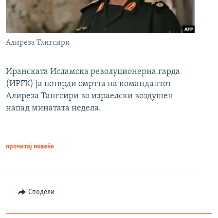
Алиреза Тангсири
Иранската Исламска револуционерна гарда
(ИРГК) ја потврди смртта на командантот
Алиреза Тангсири во израелски воздушен
напад минатата недела.
прочитај повеќе
Сподели