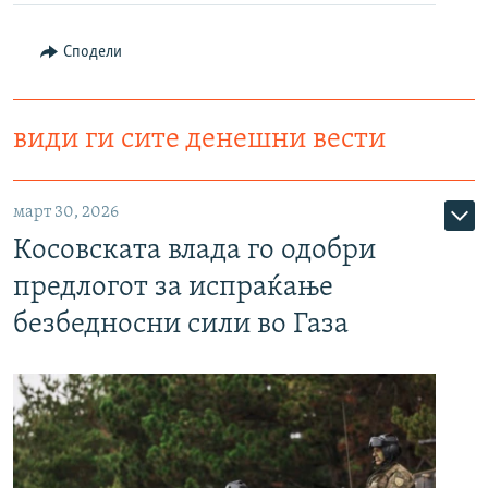
Сподели
види ги сите денешни вести
март 30, 2026
Косовската влада го одобри
предлогот за испраќање
безбедносни сили во Газа