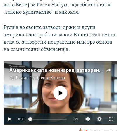
како Вилијам Расел Никум, под обвинение за
„ситено хулиганство“ и алкохол.
Русија во своите затвори држи и други
американски граѓани за кои Вашингтон смета
дека се затворени неправедно или врз основа
на сомнителни обвиненија.
Американската новинарка, затворена во Русија, вели дека ќе излезе на слобода како невина
Од
Радио Слободна Eвропа
No media source currently available
Auto
0:00
2:21
240p