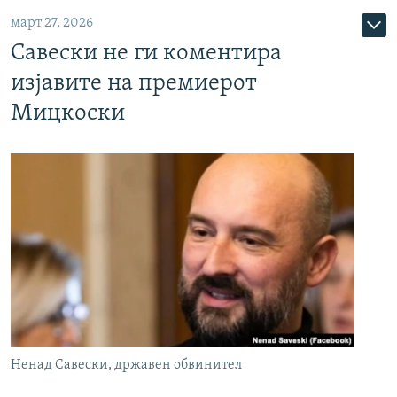
март 27, 2026
Савески не ги коментира
изјавите на премиерот
Мицкоски
Ненад Савески, државен обвинител