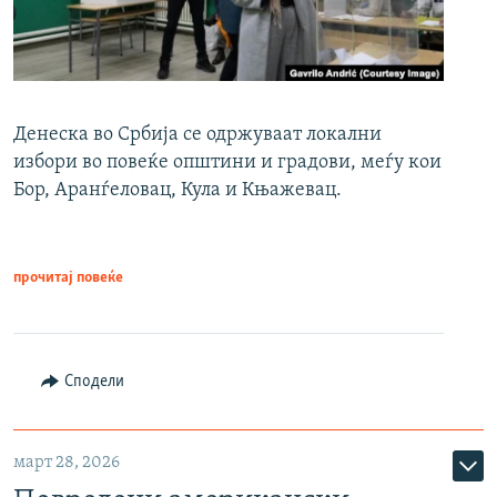
Денеска во Србија се одржуваат локални
избори во повеќе општини и градови, меѓу кои
Бор, Аранѓеловац, Кула и Књажевац.
прочитај повеќе
Сподели
март 28, 2026