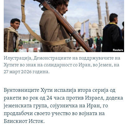
Илустрација, Демонстрациите на поддржувачите на
Хутите во знак на солидарност со Иран, во Јемен, на
27 март 2026 година.
Бунтовниците Хути испалија втора серија од
ракети во рок од 24 часа против Израел, додека
јеменската група, сојузничка на Иран, го
продлабочи своето учество во војната на
Блискиот Исток.