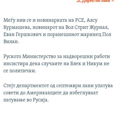
Директен линк
360p
Auto
240p
360p
480p
480p
Меѓу нив се и новинарката на РСЕ, Алсу
Курмашева, новинарот на Вол Стрит Журнал,
720p
720p
1080p
Еван Гершкович и поранешниот маринец Пол
1080p
Вилан.
Руското Министерство за надворешни работи
инсистира дека случаите на Блек и Никум не
се политички.
Стејт департментот од септември лани упатува
совети до Американците да избегнуваат
патување во Русија.