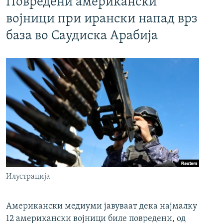
Повредени американски
војници при ирански напад врз
база во Саудиска Арабија
Илустрација
Американски медиуми јавуваат дека најмалку
12 американски војници биле повредени, од