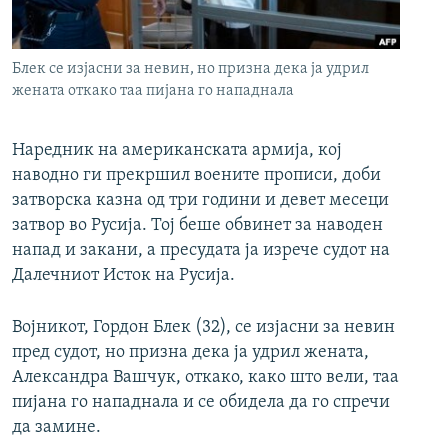
РСЕ веб страници
Блек се изјасни за невин, но призна дека ја удрил
жената откако таа пијана го нападнала
Наредник на американската армија, кој
наводно ги прекршил воените прописи, доби
затворска казна од три години и девет месеци
затвор во Русија. Тој беше обвинет за наводен
напад и закани, а пресудата ја изрече судот на
Далечниот Исток на Русија.
Војникот, Гордон Блек (32), се изјасни за невин
пред судот, но призна дека ја удрил жената,
Александра Вашчук, откако, како што вели, таа
пијана го нападнала и се обидела да го спречи
да замине.