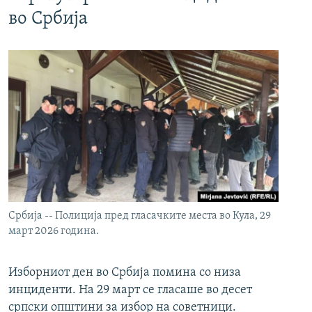
во Србија
Србија -- Полиција пред гласачките места во Кула, 29
март 2026 година.
Изборниот ден во Србија помина со низа
инциденти. На 29 март се гласаше во десет
српски општини за избор на советници.