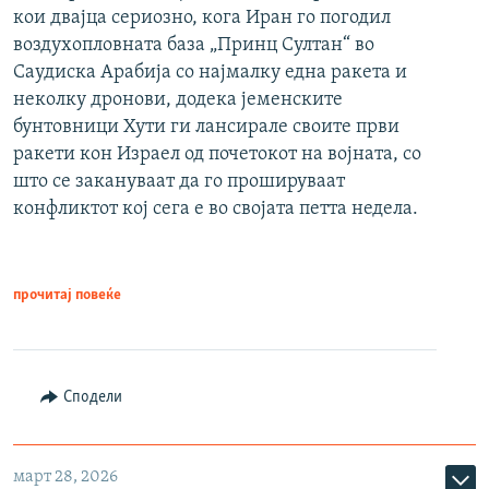
кои двајца сериозно, кога Иран го погодил
воздухопловната база „Принц Султан“ во
Саудиска Арабија со најмалку една ракета и
неколку дронови, додека јеменските
бунтовници Хути ги лансирале своите први
ракети кон Израел од почетокот на војната, со
што се закануваат да го прошируваат
конфликтот кој сега е во својата петта недела.
прочитај повеќе
Сподели
март 28, 2026