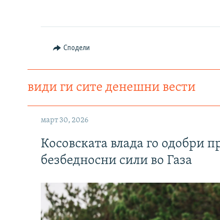
Сподели
види ги сите денешни вести
март 30, 2026
Косовската влада го одобри п
безбедносни сили во Газа