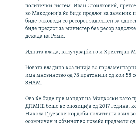
политички систем. Иван Стоилковиќ, претсе
во Македонија ќе биде предлог за заменик п
биде раководи со ресорот задолжен за однос
биде предлог за министер без ресор задолж
декада на Роми.
Идната влада, вклучувајќи го и Христијан М
Новата владина коалиција во парламентарнио
има мнозинство од 78 пратеници од кои 58 
ЗНАМ.
Ова ќе биде прв мандат на Мицкоски како 
ДПМНЕ беше во опозиција од 2017 година, ко
Никола Груевски кој доби политички азил во
осомничен и обвинет во повеќе предмети од