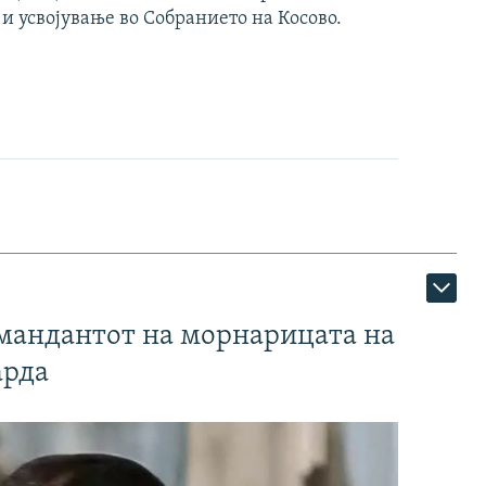
 и усвојување во Собранието на Косово.
омандантот на морнарицата на
арда