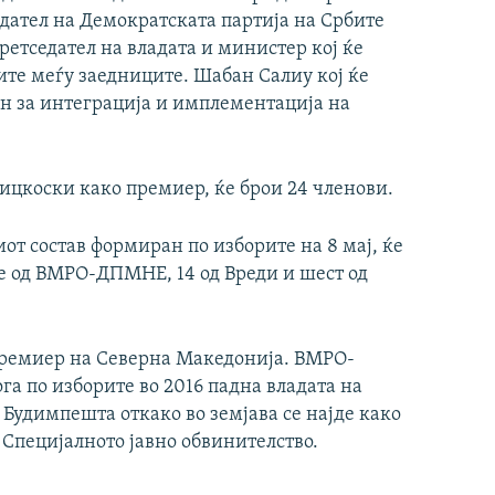
дател на Демократската партија на Србите
ретседател на владата и министер кој ќе
ите меѓу заедниците. Шабан Салиу кој ќе
ен за интеграција и имплементација на
ицкоски како премиер, ќе брои 24 членови.
т состав формиран по изборите на 8 мај, ќе
се од ВМРО-ДПМНЕ, 14 од Вреди и шест од
премиер на Северна Македонија. ВМРО-
га по изборите во 2016 падна владата на
 Будимпешта откако во земјава се најде како
 Специјалното јавно обвинителство.