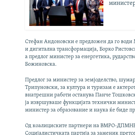
министер
Стефан Андоновски е предложен да го води
и дигитална трансформација, Борко Ристовс
а предлог министер за енергетика, рударст
Божиновска.
Предлог за министер за земјоделство, шумар
Трипуновски, за култура и туризам е актеро
внатрешни работи останува Панче Тошковск
ја извршуваше функцијата технички министе
министер за образование и наука ќе биде пр
Од коалициските партнери на ВМРО-ДПМНЕ
Социјалистичката партија за заменик претсе