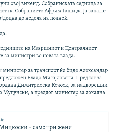
случи овој викенд. Собраниската седница за
елот на Собранието Африм Гаши да ја закаже
најдоцна до недела на полноќ.
да.
о седниците на Извршниот и Централниот
за министри во новата влада.
 и министер за транспорт ќе биде Александар
 предложен Владо Мисајловски. Предлог за
Гордана Димитриеска Кочоск, за надворешни
о Муцунски, а предлог министер за локална
А:
 Мицкоски – само три жени