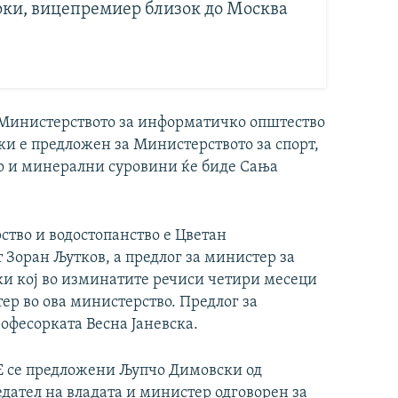
ки, вицепремиер близок до Москва
 Министерството за информатичко општество
ки е предложен за Министерството за спорт,
во и минерални суровини ќе биде Сања
ство и водостопанство е Цветан
т Зоран Љутков, а предлог за министер за
и кој во изминатите речиси четири месеци
р во ова министерство. Предлог за
офесорката Весна Јаневска.
 се предложени Љупчо Димовски од
дател на владата и министер одговорен за