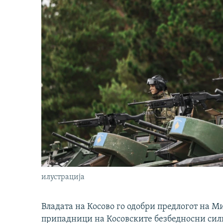
илустрација
Владата на Косово го одобри предлогот на М
припадници на Косовските безбедносни сили 