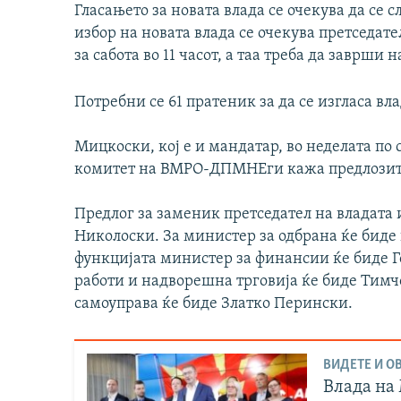
Гласањето за новата влада се очекува да се 
избор на новата влaда се очекува претседат
за сабота во 11 часот, а таа треба да заврши 
Потребни се 61 пратеник за да се изгласа вла
Мицкоски, кој е и мандатар, во неделата п
комитет на ВМРО-ДПМНЕги кажа предлозите 
Предлог за заменик претседател на владата
Николоски. За министер за одбрана ќе биде
функцијата министер за финансии ќе биде 
работи и надворешна трговија ќе биде Тимч
самоуправа ќе биде Златко Перински.
ВИДЕТЕ И ОВ
Влада на