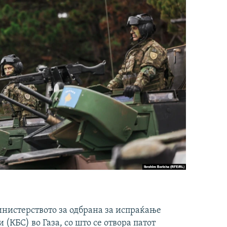
инистерството за одбрана за испраќање
(КБС) во Газа, со што се отвора патот