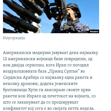
Илустрација
Американски медиуми јавуваат дека најмалку
12 американски војници биле повредени, од
кои двајца сериозно, кога Иран го погодил
воздухопловната база „Принц Султан“ во
Саудиска Арабија со најмалку една ракета и
неколку дронови, додека јеменските
бунтовници Хути ги лансирале своите први
ракети кон Израел од почетокот на војната, со
што се закануваат да го прошируваат
конфликтот кој сега е во својата петта недела.