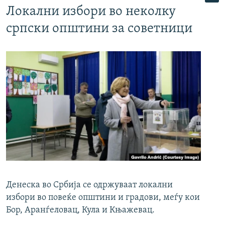
Локални избори во неколку
српски општини за советници
Денеска во Србија се одржуваат локални
избори во повеќе општини и градови, меѓу кои
Бор, Аранѓеловац, Кула и Књажевац.