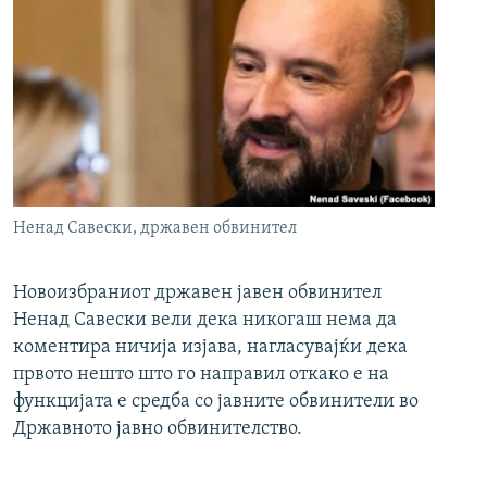
Ненад Савески, државен обвинител
Новоизбраниот државен јавен обвинител
Ненад Савески вели дека никогаш нема да
коментира ничија изјава, нагласувајќи дека
првото нешто што го направил откако е на
функцијата е средба со јавните обвинители во
Државното јавно обвинителство.