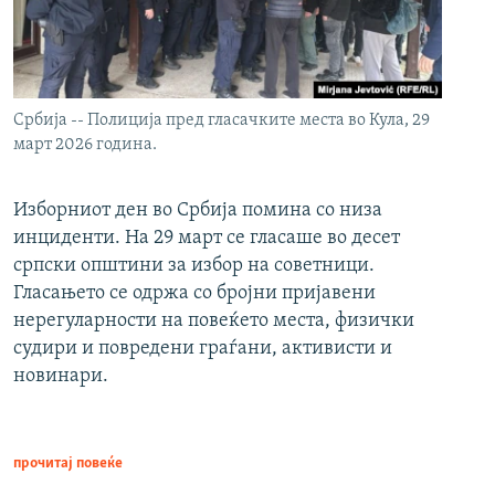
Србија -- Полиција пред гласачките места во Кула, 29
март 2026 година.
Изборниот ден во Србија помина со низа
инциденти. На 29 март се гласаше во десет
српски општини за избор на советници.
Гласањето се одржа со бројни пријавени
нерегуларности на повеќето места, физички
судири и повредени граѓани, активисти и
новинари.
прочитај повеќе