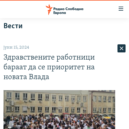
Достапни
линкови
Оди
Вести
на
МАКЕДОНИЈА
содржината
СВЕТ
Оди
јуни 15, 2024
ВИЗУЕЛНО
на
Здравствените работници
главната
ВЕСТИ
навигација
бараат да се приоритет на
ШТО ТРЕБА ДА ЗНАЕТЕ
Премини
новата Влада
на
ПРИЈАВИ СЕ ЗА ЊУЗЛЕТЕР
пребарување
ПОДКАСТ ЗОШТО?
СЛЕДЕТЕ НЕ