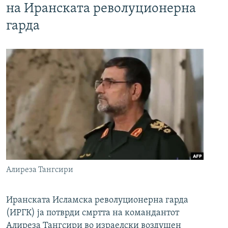
на Иранската револуционерна
гарда
Алиреза Тангсири
Иранската Исламска револуционерна гарда
(ИРГК) ја потврди смртта на командантот
Алиреза Тангсири во израелски воздушен