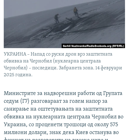
УКРАИНА – Напад со руски дрон врз заштитната
обвивка на Чернобил (нуклеарна централа
Чернобил) – последици. Забранета зона. 14 февруари
2025 година.
Министрите за надворешни работи од Групата
седум (Г7) разговараат за голем напор за
санирање на оштетувањата на заштитната
обвивка на нуклеарната централа Чернобил во
Украина, со проценети трошоци од околу 575
милиони долари, знак дека Киев останува во