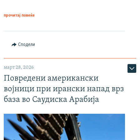
прочитај повеќе
Сподели
март 28, 2026
Повредени американски
војници при ирански напад врз
база во Саудиска Арабија