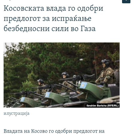
Косовската влада го одобри
предлогот за испраќање
безбедносни сили во Газа
илустрација
Владата на Косово го одобри предлогот на