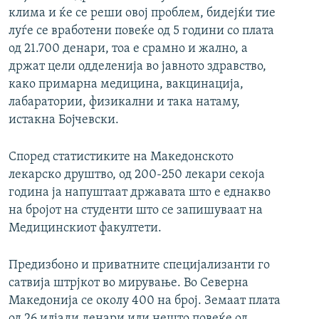
клима и ќе се реши овој проблем, бидејќи тие
луѓе се вработени повеќе од 5 години со плата
од 21.700 денари, тоа е срамно и жално, а
држат цели одделенија во јавното здравство,
како примарна медицина, вакцинација,
лабаратории, физикални и така натаму,
истакна Бојчевски.
Според статистиките на Македонското
лекарско друштво, од 200-250 лекари секоја
година ја напуштаат државата што е еднакво
на бројот на студенти што се запишуваат на
Медицинскиот факултети.
Предизбоно и приватните специјализанти го
сатвија штрјкот во мирување. Во Северна
Македонија се околу 400 на број. Земаат плата
од 26 илјади денари или нешто повеќе од