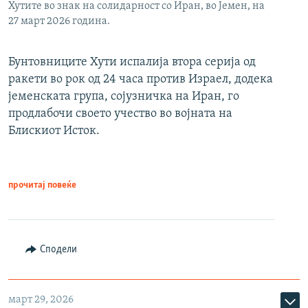
Хутите во знак на солидарност со Иран, во Јемен, на
27 март 2026 година.
Бунтовниците Хути испалија втора серија од
ракети во рок од 24 часа против Израел, додека
јеменската група, сојузничка на Иран, го
продлабочи своето учество во војната на
Блискиот Исток.
прочитај повеќе
Сподели
март 29, 2026