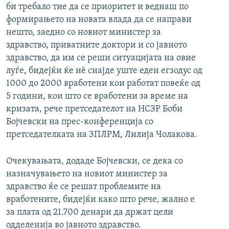
би требало тие да се приоритет и веднаш по
формирањето на новата влада да се направи
нешто, заедно со новиот министер за
здравство, приватните доктори и со јавното
здравство, да им се реши ситуацијата на овие
луѓе, бидејќи ќе нѐ снајде уште еден егзодус од
1000 до 2000 вработени кои работат повеќе од
5 години, кои што се вработени за време на
кризата, рече претседателот на НСЗР Боби
Бојчевски на прес-конференција со
претседателката на ЗПЛРМ, Лилија Чолакова.
Очекувањата, додаде Бојчевски, се дека со
назначувањето на новиот министер за
здравство ќе се решат проблемите на
вработените, бидејќи како што рече, жално е
за плата од 21.700 денари да држат цели
одделенија во јавното здравство.