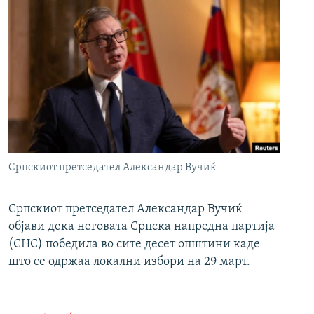
Српскиот претседател Александар Вучиќ
Српскиот претседател Александар Вучиќ
објави дека неговата Српска напредна партија
(СНС) победила во сите десет општини каде
што се одржаа локални избори на 29 март.