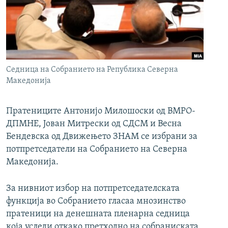
РСЕ веб страници
Седница на Собранието на Република Северна
Македонија
Пратениците Антонијо Милошоски од ВМРО-
ДПМНЕ, Јован Митрески од СДСМ и Весна
Бендевска од Движењето ЗНАМ се избрани за
потпретседатели на Собранието на Северна
Македонија.
За нивниот избор на потпретседателската
функција во Собранието гласаа мнозинство
пратеници на денешната пленарна седница
која уследи откако претходно на собраниската