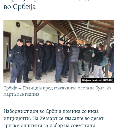
во Србија
Србија -- Полиција пред гласачките места во Кула, 29
март 2026 година.
Изборниот ден во Србија помина со низа
инциденти. На 29 март се гласаше во десет
српски општини за избор на советници.