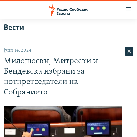
Достапни
линкови
Оди
Вести
на
МАКЕДОНИЈА
содржината
СВЕТ
Оди
јуни 14, 2024
ВИЗУЕЛНО
на
Милошоски, Митрески и
главната
ВЕСТИ
навигација
Бендевска избрани за
ШТО ТРЕБА ДА ЗНАЕТЕ
Премини
потпретседатели на
на
ПРИЈАВИ СЕ ЗА ЊУЗЛЕТЕР
Собранието
пребарување
ПОДКАСТ ЗОШТО?
СЛЕДЕТЕ НЕ