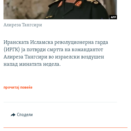
Алиреза Тангсири
Иранската Исламска револуционерна гарда
(ИРГК) ја потврди смртта на командантот
Алиреза Тангсири во израелски воздушен
напад минатата недела.
прочитај повеќе
Сподели