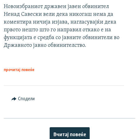
Новоизбраниот државен јавен обвинител
Ненад Савески вели дека никогаш нема да
коментира ничија изјава, нагласувајќи дека
првото нешто што го направил откако е на
функцијата е средба со јавните обвинители во
Државното јавно обвинителство.
прочитај повеќе
Сподели
Вчитај повеќе