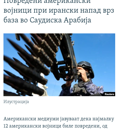
Повредени американски
војници при ирански напад врз
база во Саудиска Арабија
Илустрација
Американски медиуми јавуваат дека најмалку
12 американски војници биле повредени, од