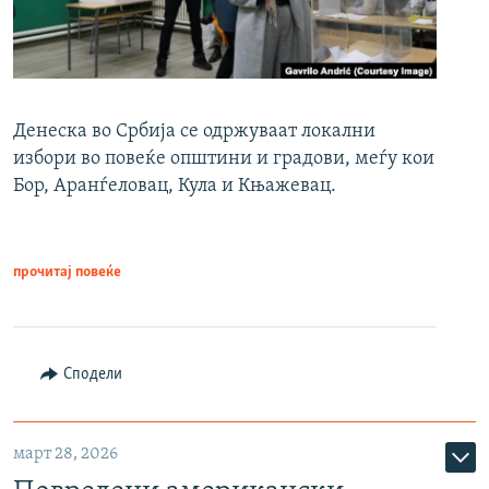
Денеска во Србија се одржуваат локални
избори во повеќе општини и градови, меѓу кои
Бор, Аранѓеловац, Кула и Књажевац.
прочитај повеќе
Сподели
март 28, 2026