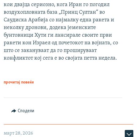
кои двајца сериозно, кога Иран го погодил
воздухопловната база „Принц Султан“ во
Саудиска Арабија со најмалку една ракета и
неколку дронови, додека јеменските
бунтовници Хути ги лансирале своите први
ракети кон Израел од почетокот на војната, со
што се закануваат да го прошируваат
конфликтот кој сега е во својата петта недела.
прочитај повеќе
Сподели
март 28, 2026