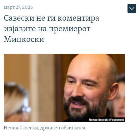
март 27, 2026
Савески не ги коментира
изјавите на премиерот
Мицкоски
Ненад Савески, државен обвинител