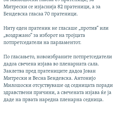
Митрески се изјаснија 82 пратеници, а за
Бендевска гласаа 70 пратеници.
Ниту еден пратеник не гласаше „против“ или
„воздржано“ за изборот на тројцата
потпретседатели на парламентот.
По гласањето, новоизбраните потпретседатели
дадоа свечена изјава во пленарната сала.
Заклетва пред пратениците дадоа Јован
Митрески и Весна Бендевска. Антонијо
Милошоски отсуствуваше од седницата поради
здравствени причини, а свечената изјава ќе ја
даде на првата наредна пленарна седница.