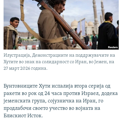
Илустрација, Демонстрациите на поддржувачите на
Хутите во знак на солидарност со Иран, во Јемен, на
27 март 2026 година.
Бунтовниците Хути испалија втора серија од
ракети во рок од 24 часа против Израел, додека
јеменската група, сојузничка на Иран, го
продлабочи своето учество во војната на
Блискиот Исток.