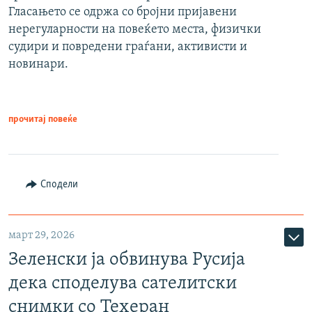
Гласањето се одржа со бројни пријавени
нерегуларности на повеќето места, физички
судири и повредени граѓани, активисти и
новинари.
прочитај повеќе
Сподели
март 29, 2026
Зеленски ја обвинува Русија
дека споделува сателитски
снимки со Техеран