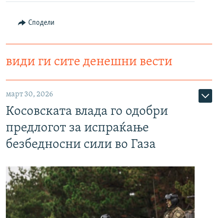
Сподели
види ги сите денешни вести
март 30, 2026
Косовската влада го одобри
предлогот за испраќање
безбедносни сили во Газа