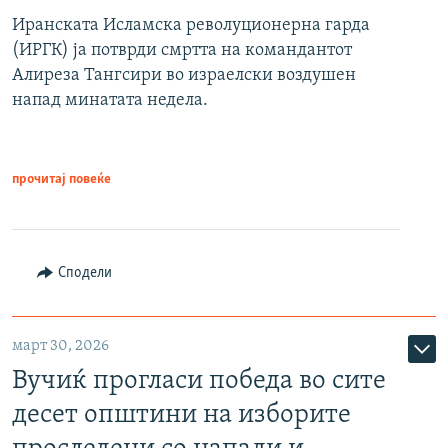
Иранската Исламска револуционерна гарда
(ИРГК) ја потврди смртта на командантот
Алиреза Тангсири во израелски воздушен
напад минатата недела.
прочитај повеќе
Сподели
март 30, 2026
Вучиќ прогласи победа во сите
десет општини на изборите