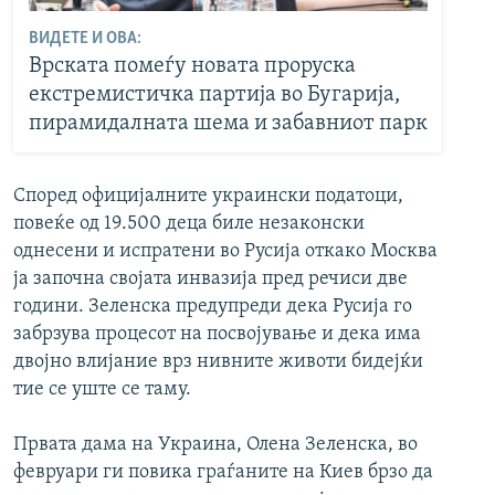
ВИДЕТЕ И ОВА:
Врската помеѓу новата проруска
екстремистичка партија во Бугарија,
пирамидалната шема и забавниот парк
Според официјалните украински податоци,
повеќе од 19.500 деца биле незаконски
однесени и испратени во Русија откако Москва
ја започна својата инвазија пред речиси две
години. Зеленска предупреди дека Русија го
забрзува процесот на посвојување и дека има
двојно влијание врз нивните животи бидејќи
тие се уште се таму.
Првата дама на Украина, Олена Зеленска, во
февруари ги повика граѓаните на Киев брзо да