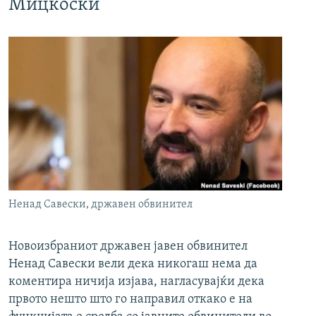
Мицкоски
Ненад Савески, државен обвинител
Новоизбраниот државен јавен обвинител
Ненад Савески вели дека никогаш нема да
коментира ничија изјава, нагласувајќи дека
првото нешто што го направил откако е на