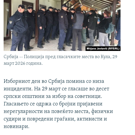
Србија -- Полиција пред гласачките места во Кула, 29
март 2026 година.
Изборниот ден во Србија помина со низа
инциденти. На 29 март се гласаше во десет
српски општини за избор на советници.
Гласањето се одржа со бројни пријавени
нерегуларности на повеќето места, физички
судири и повредени граѓани, активисти и
новинари.