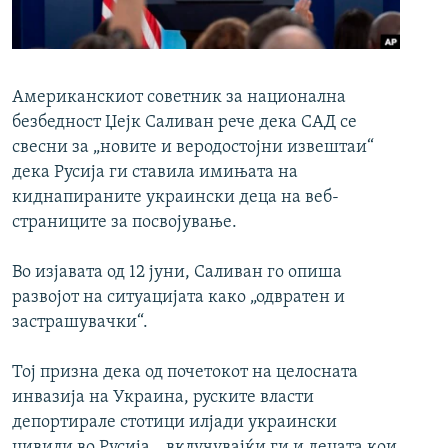
РСЕ веб страници
Американскиот советник за национална
безбедност Џејк Саливан рече дека САД се
свесни за „новите и веродостојни извештаи“
дека Русија ги ставила имињата на
киднапираните украински деца на веб-
страниците за посвојување.
Во изјавата од 12 јуни, Саливан го опиша
развојот на ситуацијата како „одвратен и
застрашувачки“.
Тој призна дека од почетокот на целосната
инвазија на Украина, руските власти
депортирале стотици илјади украински
цивили во Русија, „вклучувајќи ги и децата кои