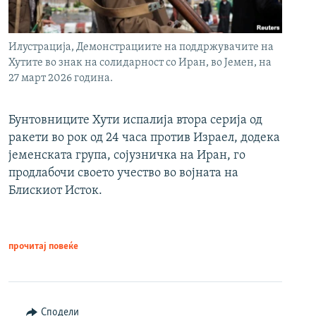
Илустрација, Демонстрациите на поддржувачите на
Хутите во знак на солидарност со Иран, во Јемен, на
27 март 2026 година.
Бунтовниците Хути испалија втора серија од
ракети во рок од 24 часа против Израел, додека
јеменската група, сојузничка на Иран, го
продлабочи своето учество во војната на
Блискиот Исток.
прочитај повеќе
Сподели