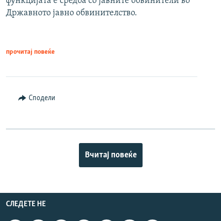
функцијата е средба со јавните обвинители во
Државното јавно обвинителство.
прочитај повеќе
Сподели
Вчитај повеќе
СЛЕДЕТЕ НЕ