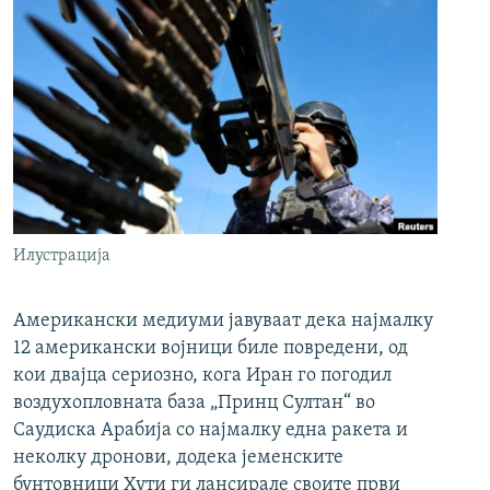
Илустрација
Американски медиуми јавуваат дека најмалку
12 американски војници биле повредени, од
кои двајца сериозно, кога Иран го погодил
воздухопловната база „Принц Султан“ во
Саудиска Арабија со најмалку една ракета и
неколку дронови, додека јеменските
бунтовници Хути ги лансирале своите први