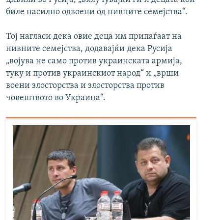
биле насилно одвоени од нивните семејства“.
Тој нагласи дека овие деца им припаѓаат на
нивните семејства, додавајќи дека Русија
„војува не само против украинската армија,
туку и против украинскиот народ“ и „врши
воени злосторства и злосторства против
човештвото во Украина“.