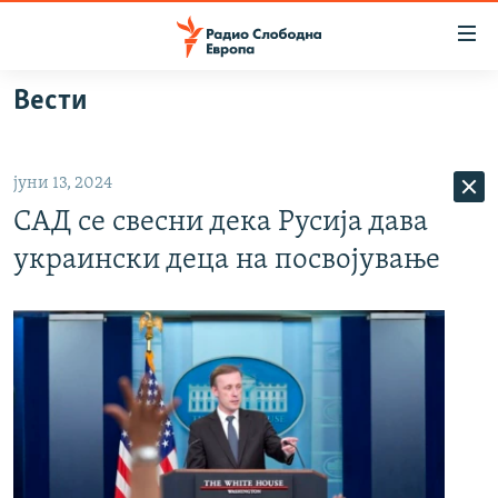
Достапни
линкови
Оди
Вести
на
МАКЕДОНИЈА
содржината
СВЕТ
Оди
јуни 13, 2024
ВИЗУЕЛНО
на
САД се свесни дека Русија дава
главната
ВЕСТИ
навигација
украински деца на посвојување
ШТО ТРЕБА ДА ЗНАЕТЕ
Премини
на
ПРИЈАВИ СЕ ЗА ЊУЗЛЕТЕР
пребарување
ПОДКАСТ ЗОШТО?
СЛЕДЕТЕ НЕ