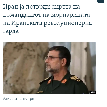
Иран ја потврди смртта на
командантот на морнарицата
на Иранската револуционерна
гарда
Алиреза Тангсири