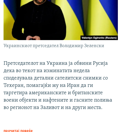
Украинскиот претседател Володимир Зеленски
Претседателот на Украина ја обвини Русија
дека во текот на изминатата недела
споделувала детални сателитски снимки со
Техеран, помагајќи му на Иран да ги
таргетира американските и британските
воени објекти и нафтените и гасните полиња
во регионот на Заливот и на други места.
прочитај повеќе