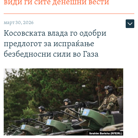
види ги сите денешни вести
март 30, 2026
Косовската влада го одобри
предлогот за испраќање
безбедносни сили во Газа