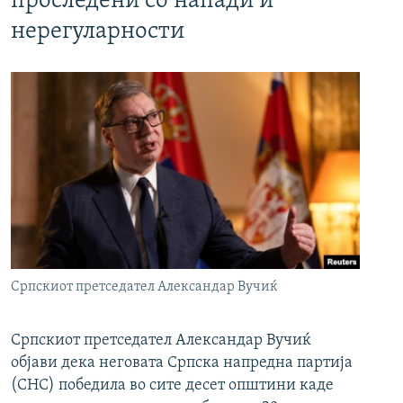
проследени со напади и
нерегуларности
Српскиот претседател Александар Вучиќ
Српскиот претседател Александар Вучиќ
објави дека неговата Српска напредна партија
(СНС) победила во сите десет општини каде