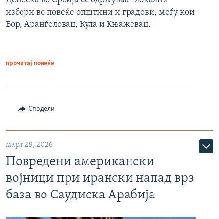
Денеска во Србија се одржуваат локални
избори во повеќе општини и градови, меѓу кои
Бор, Аранѓеловац, Кула и Књажевац.
прочитај повеќе
Сподели
март 28, 2026
Повредени американски
војници при ирански напад врз
база во Саудиска Арабија