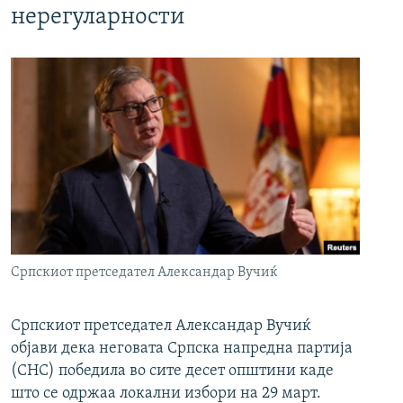
нерегуларности
Српскиот претседател Александар Вучиќ
Српскиот претседател Александар Вучиќ
објави дека неговата Српска напредна партија
(СНС) победила во сите десет општини каде
што се одржаа локални избори на 29 март.