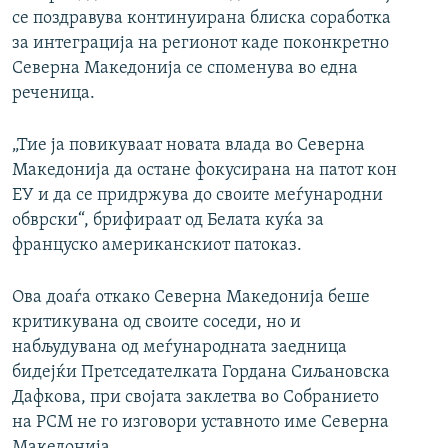
се поздравува континуирана блиска соработка
за интеграција на регионот каде поконкретно
Северна Македонија се споменува во една
реченица.
„Тие ја повикуваат новата влада во Северна
Македонија да остане фокусирана на патот кон
ЕУ и да се придржува до своите меѓународни
обврски“, брифираат од Белата куќа за
француско американскиот патоказ.
Ова доаѓа откако Северна Македонија беше
критикувана од своите соседи, но и
набљудувана од меѓународната заедница
бидејќи Претседателката Гордана Сиљановска
Дафкова, при својата заклетва во Собранието
на РСМ не го изговори уставното име Северна
Македонија.