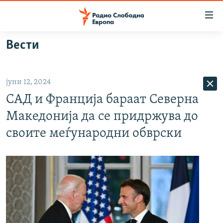
Достапни
линкови
Оди
Вести
на
МАКЕДОНИЈА
содржината
СВЕТ
Оди
јуни 12, 2024
ВИЗУЕЛНО
на
САД и Франција бараат Северна
главната
ВЕСТИ
навигација
Македонија да се придржува до
ШТО ТРЕБА ДА ЗНАЕТЕ
Премини
своите меѓународни обврски
на
ПРИЈАВИ СЕ ЗА ЊУЗЛЕТЕР
пребарување
ПОДКАСТ ЗОШТО?
СЛЕДЕТЕ НЕ