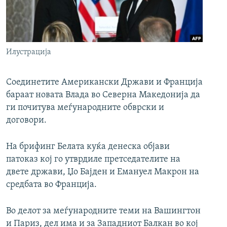
РСЕ веб страници
Илустрација
Соединетите Американски Држави и Франција
бараат новата Влада во Северна Македонија да
ги почитува меѓународните обврски и
договори.
На брифинг Белата куќа денеска објави
патоказ кој го утврдиле претседателите на
двете држави, Џо Бајден и Емануел Макрон на
средбата во Франција.
Во делот за меѓународните теми на Вашингтон
и Париз, дел има и за Западниот Балкан во кој