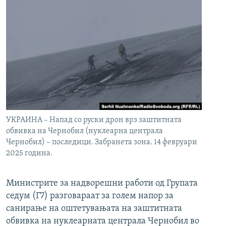
УКРАИНА – Напад со руски дрон врз заштитната
обвивка на Чернобил (нуклеарна централа
Чернобил) – последици. Забранета зона. 14 февруари
2025 година.
Министрите за надворешни работи од Групата
седум (Г7) разговараат за голем напор за
санирање на оштетувањата на заштитната
обвивка на нуклеарната централа Чернобил во