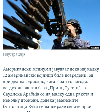
Илустрација
Американски медиуми јавуваат дека најмалку
12 американски војници биле повредени, од
кои двајца сериозно, кога Иран го погодил
воздухопловната база „Принц Султан“ во
Саудиска Арабија со најмалку една ракета и
неколку дронови, додека јеменските
бунтовници Хути ги лансирале своите први