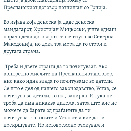
името ја доби Македонија токму со
Преспанскиот договор потпишан со Грција.
Во изјава која денеска ја даде денеска
мандатарот, Христијан Мицкоски, уште еднаш
порача дека договорот се почитува во Северна
Македонија, но дека тоа мора да го стори и
другата страна.
„Треба и двете страни да го почитуваат. Ако
конкретно мислите на Преспанскиот договор,
ние како идна влада го почитуваме во датели.
Се што е дел од нашето законодавство, Устав, се
почитува во детали, точка, запирка. И тука не
треба да има никаква дилема, затоа што вие не
можете да барате од граѓаните да ги
почитуваат законите и Уставот, а вие да ги
прекршувате. Но истовремено очекувам и