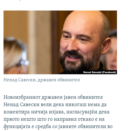
Ненад Савески, државен обвинител
Новоизбраниот државен јавен обвинител
Ненад Савески вели дека никогаш нема да
коментира ничија изјава, нагласувајќи дека
првото нешто што го направил откако е на
функцијата е средба со јавните обвинители во