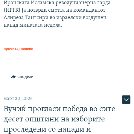
Иранската Исламска револуционерна гарда
(ИРГК) ја потврди смртта на командантот
Алиреза Тангсири во израелски воздушен
напад минатата недела.
прочитај повеќе
Сподели
март 30, 2026
Вучиќ прогласи победа во сите
десет општини на изборите
проследени со напади и