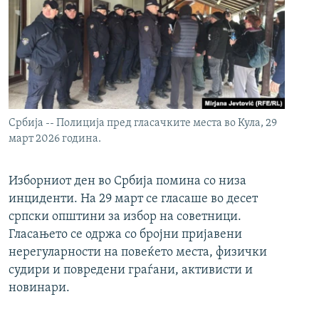
Србија -- Полиција пред гласачките места во Кула, 29
март 2026 година.
Изборниот ден во Србија помина со низа
инциденти. На 29 март се гласаше во десет
српски општини за избор на советници.
Гласањето се одржа со бројни пријавени
нерегуларности на повеќето места, физички
судири и повредени граѓани, активисти и
новинари.