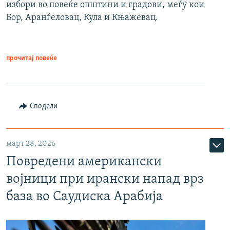
избори во повеќе општини и градови, меѓу кои
Бор, Аранѓеловац, Кула и Књажевац.
прочитај повеќе
Сподели
март 28, 2026
Повредени американски
војници при ирански напад врз
база во Саудиска Арабија