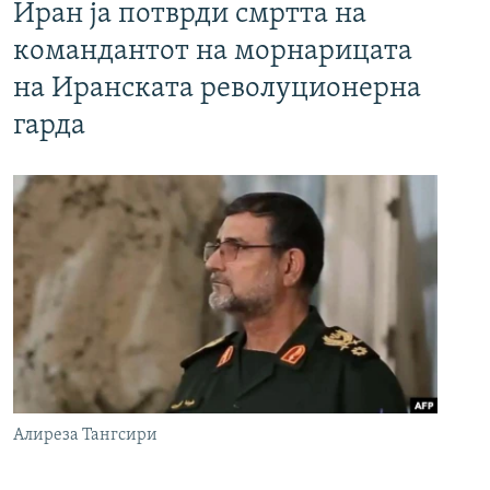
Иран ја потврди смртта на
командантот на морнарицата
на Иранската револуционерна
гарда
Алиреза Тангсири