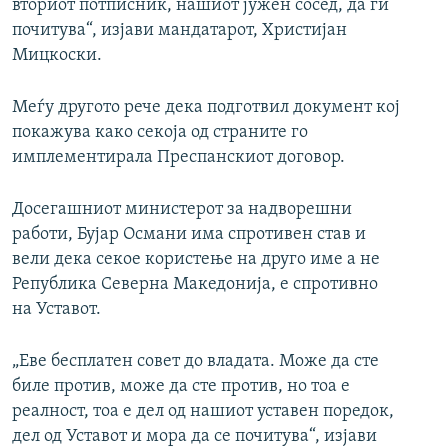
вториот потписник, нашиот јужен сосед, да ги
почитува“, изјави мандатарот, Христијан
Мицкоски.
Меѓу другото рече дека подготвил документ кој
покажува како секоја од страните го
имплементирала Преспанскиот договор.
Досегашниот министерот за надворешни
работи, Бујар Османи има спротивен став и
вели дека секое користење на друго име а не
Република Северна Македонија, е спротивно
на Уставот.
„Еве бесплатен совет до владата. Може да сте
биле против, може да сте против, но тоа е
реалност, тоа е дел од нашиот уставен поредок,
дел од Уставот и мора да се почитува“, изјави