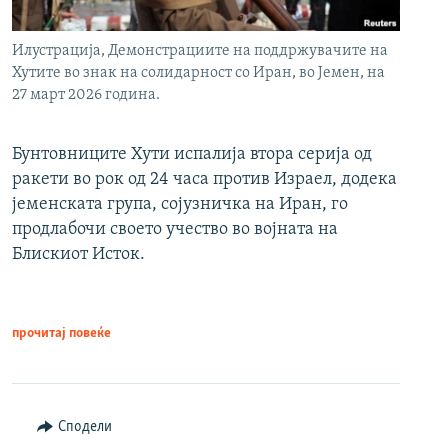
Илустрација, Демонстрациите на поддржувачите на
Хутите во знак на солидарност со Иран, во Јемен, на
27 март 2026 година.
Бунтовниците Хути испалија втора серија од
ракети во рок од 24 часа против Израел, додека
јеменската група, сојузничка на Иран, го
продлабочи своето учество во војната на
Блискиот Исток.
прочитај повеќе
Сподели