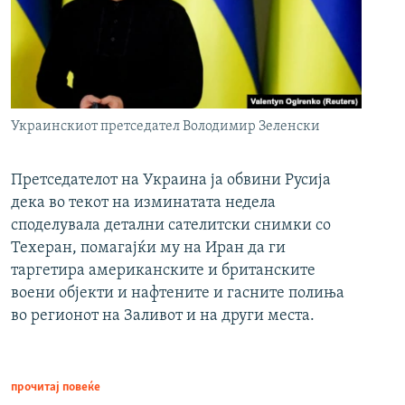
Украинскиот претседател Володимир Зеленски
Претседателот на Украина ја обвини Русија
дека во текот на изминатата недела
споделувала детални сателитски снимки со
Техеран, помагајќи му на Иран да ги
таргетира американските и британските
воени објекти и нафтените и гасните полиња
во регионот на Заливот и на други места.
прочитај повеќе