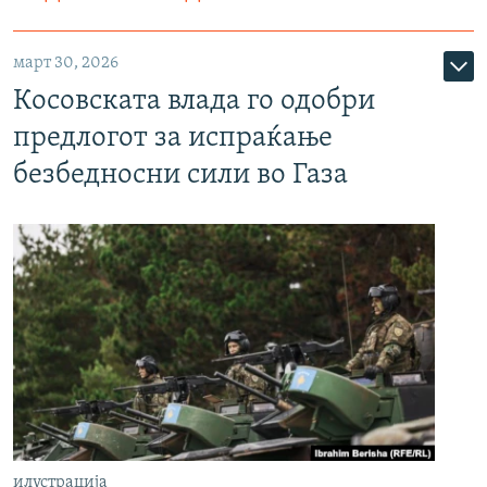
март 30, 2026
Косовската влада го одобри
предлогот за испраќање
безбедносни сили во Газа
илустрација