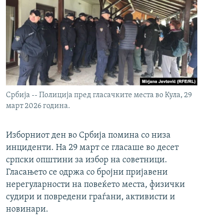
Србија -- Полиција пред гласачките места во Кула, 29
март 2026 година.
Изборниот ден во Србија помина со низа
инциденти. На 29 март се гласаше во десет
српски општини за избор на советници.
Гласањето се одржа со бројни пријавени
нерегуларности на повеќето места, физички
судири и повредени граѓани, активисти и
новинари.