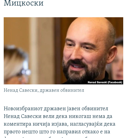
Мицкоски
Ненад Савески, државен обвинител
Новоизбраниот државен јавен обвинител
Ненад Савески вели дека никогаш нема да
коментира ничија изјава, нагласувајќи дека
првото нешто што го направил откако е на