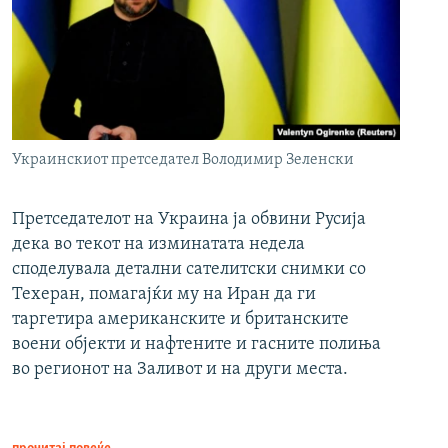
Украинскиот претседател Володимир Зеленски
Претседателот на Украина ја обвини Русија
дека во текот на изминатата недела
споделувала детални сателитски снимки со
Техеран, помагајќи му на Иран да ги
таргетира американските и британските
воени објекти и нафтените и гасните полиња
во регионот на Заливот и на други места.