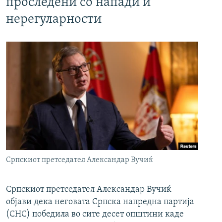
проследени со напади и
нерегуларности
Српскиот претседател Александар Вучиќ
Српскиот претседател Александар Вучиќ
објави дека неговата Српска напредна партија
(СНС) победила во сите десет општини каде