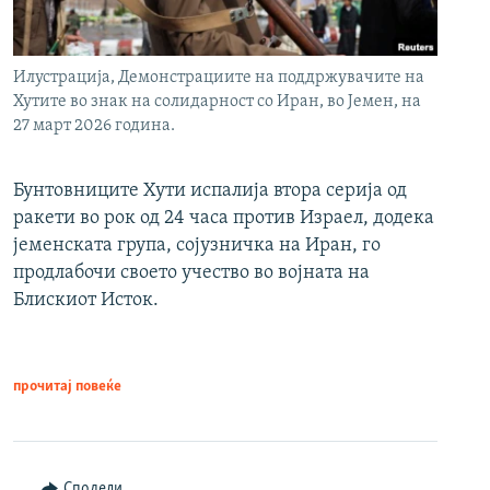
Илустрација, Демонстрациите на поддржувачите на
Хутите во знак на солидарност со Иран, во Јемен, на
27 март 2026 година.
Бунтовниците Хути испалија втора серија од
ракети во рок од 24 часа против Израел, додека
јеменската група, сојузничка на Иран, го
продлабочи своето учество во војната на
Блискиот Исток.
прочитај повеќе
Сподели