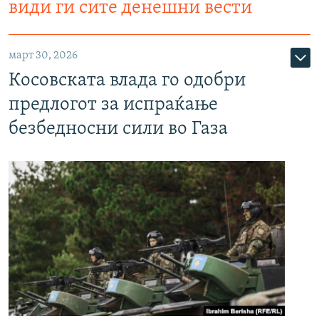
види ги сите денешни вести
март 30, 2026
Косовската влада го одобри
предлогот за испраќање
безбедносни сили во Газа