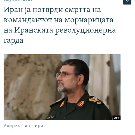
Иран ја потврди смртта на
командантот на морнарицата
на Иранската револуционерна
гарда
Алиреза Тангсири