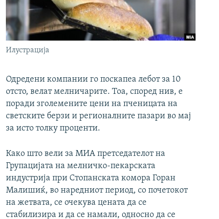
РСЕ веб страници
Илустрација
Одредени компании го поскапеа лебот за 10
отсто, велат мелничарите. Тоа, според нив, е
поради зголемените цени на пченицата на
светските берзи и регионалните пазари во мај
за исто толку проценти.
Како што вели за МИА претседателот на
Групацијата на мелничко-пекарската
индустрија при Стопанската комора Горан
Малишиќ, во наредниот период, со почетокот
на жетвата, се очекува цената да се
стабилизира и да се намали, односно да се