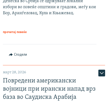
Денеска во Србија се одржуваат локални
избори во повеќе општини и градови, меѓу кои
Бор, Аранѓеловац, Кула и Књажевац.
прочитај повеќе
Сподели
март 28, 2026
Повредени американски
војници при ирански напад врз
база во Саудиска Арабија