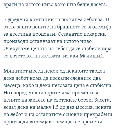
врати на истото ниво како што беше досега.
„Одредени компании го поскапеа лебот за 10
отсто зашто цените на брашното се зголемија
за десетина проценти. Останатие пекарски
производи остануваат на истото ниво.
Очекуваме цената на лебот да се стабилизира
со почетокот на жетвата, изјави Малишиќ.
Минатиот месец некои од пекарите тврдеа
дека лебот нема да поскапи следните два
месеца, како и дека неговата цена е стабилна.
Но според мелничарите има промени во
цените на житото на светските берзи. Засега,
велат дека најмалку 1,5 до два месеца, цената
на лебот и на останатите основни прехрабени
производи во земјава нема да се промени.