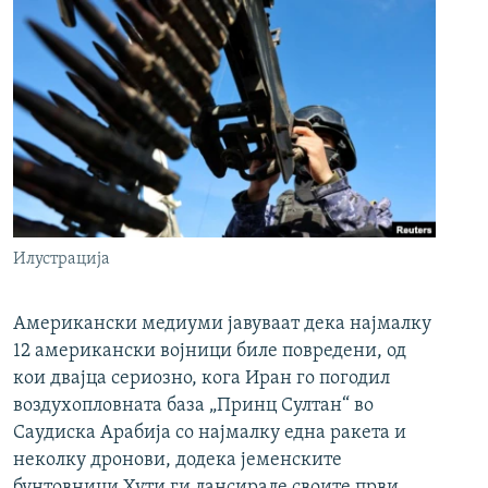
Илустрација
Американски медиуми јавуваат дека најмалку
12 американски војници биле повредени, од
кои двајца сериозно, кога Иран го погодил
воздухопловната база „Принц Султан“ во
Саудиска Арабија со најмалку една ракета и
неколку дронови, додека јеменските
бунтовници Хути ги лансирале своите први