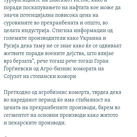
турбуленциите на Блискиот Исток, како и
поради поскапувањето на нафтата кое може да
значи потенцијална повисока цена на
суровините во прехранбената и општо, во
целата индустрија. Стигнаа информации од
големите производители како Украина и
Русија дека таму не се знае како ќе се одвиваат
жетвите поради воените дејства, што влијае
врз берзата“, рече тогаш рече тогаш Горан
Ѓорѓиевски од Агро-бизнис комората на
Сојузот на стопански комори
Претходно од агробизнис коморта, тврдеа дека
во наредниот период ќе има стабилност на
цената на прехранбените производи, барем во
сегментот на основни производи како житото
и пекарските производи.