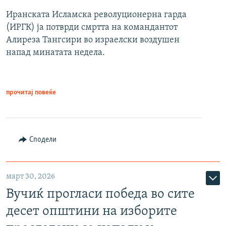
Иранската Исламска револуционерна гарда
(ИРГК) ја потврди смртта на командантот
Алиреза Тангсири во израелски воздушен
напад минатата недела.
прочитај повеќе
Сподели
март 30, 2026
Вучиќ прогласи победа во сите
десет општини на изборите