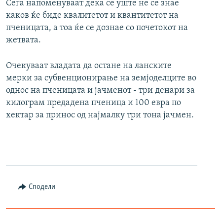
Сега напоменуваат дека се уште не се знае
каков ќе биде квалитетот и квантитетот на
пченицата, а тоа ќе се дознае со почетокот на
жетвата.
Очекуваат владата да остане на ланските
мерки за субвенционирање на земјоделците во
однос на пченицата и јачменот - три денари за
килограм предадена пченица и 100 евра по
хектар за принос од најмалку три тона јачмен.
Сподели