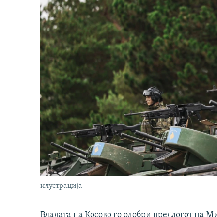
илустрација
Владата на Косово го одобри предлогот на М