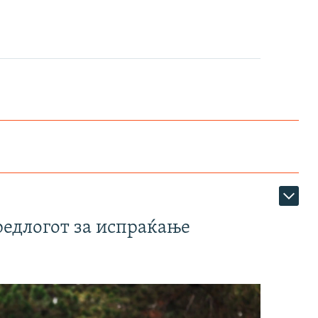
редлогот за испраќање