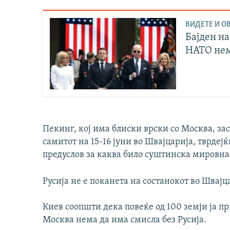
ВИДЕТЕ И ОВ
Бајден на
НАТО нем
Пекинг, кој има блиски врски со Москва, зас
самитот на 15-16 јуни во Швајцарија, тврдеј
предуслов за каква било суштинска мировна
Русија не е поканета на состанокот во Швајц
Киев соопшти дека повеќе од 100 земји ја пр
Москва нема да има смисла без Русија.