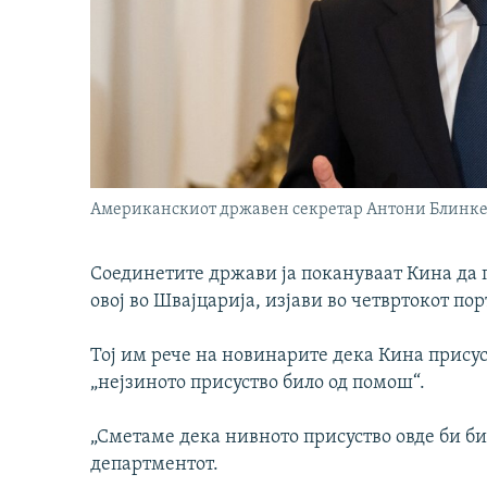
Американскиот државен секретар Антони Блинкен.
Соединетите држави ја покануваат Кина да 
овој во Швајцарија, изјави во четвртокот по
Тој им рече на новинарите дека Кина прису
„нејзиното присуство било од помош“.
„Сметаме дека нивното присуство овде би би
департментот.