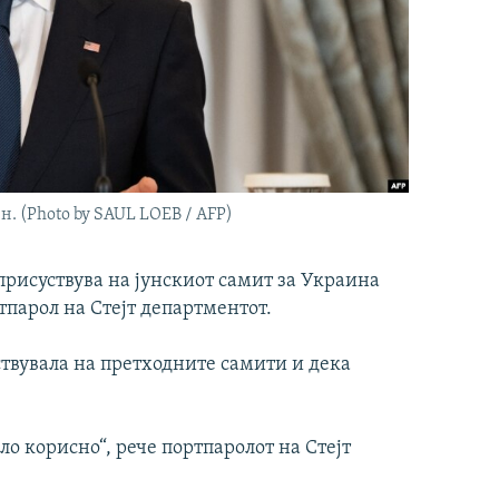
 (Photo by SAUL LOEB / AFP)
присуствува на јунскиот самит за Украина
ртпарол на Стејт департментот.
ствувала на претходните самити и дека
ло корисно“, рече портпаролот на Стејт