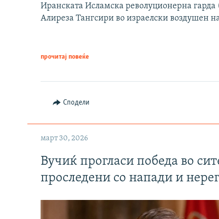
Иранската Исламска револуционерна гарда (
Алиреза Тангсири во израелски воздушен н
прочитај повеќе
Сподели
март 30, 2026
Вучиќ прогласи победа во си
проследени со напади и нере