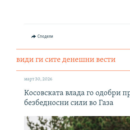
Сподели
види ги сите денешни вести
март 30, 2026
Косовската влада го одобри п
безбедносни сили во Газа