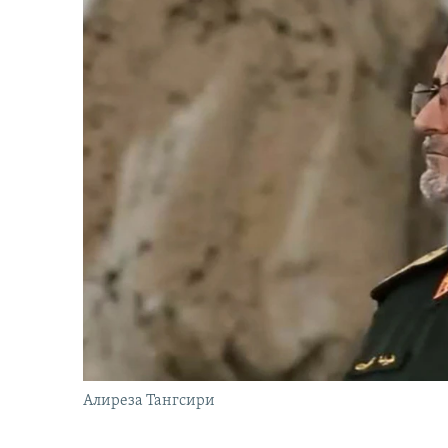
Алиреза Тангсири