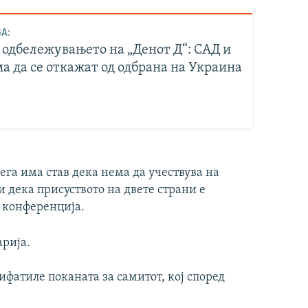
А:
 одбележувањето на „Денот Д“: САД и
а да се откажат од одбрана на Украина
ега има став дека нема да учествува на
ќи дека присуството на двете страни е
 конференција.
арија.
ифатиле поканата за самитот, кој според