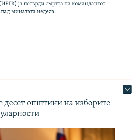
ИРГК) ја потврди смртта на командантот
апад минатата недела.
те десет општини на изборите
гуларности