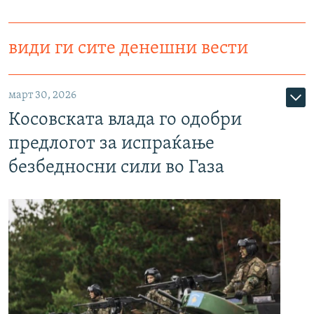
види ги сите денешни вести
март 30, 2026
Косовската влада го одобри
предлогот за испраќање
безбедносни сили во Газа