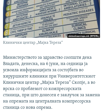
РСЕ веб страници
Клинички центар „Мајка Тереза“
Министерството за здравство соопшти дека
Владата, денеска, на 6 јуни, на седница ја
усвоила информацијата за состојбата во
хируршките клиники при Универзитетскиот
Клинички центар „Мајка Тереза“ Скопје, а во
врска со проблемот со компресорската
станица, при што донесен е заклучок за замена
на опремата на централната компресорска
станица со нова опрема.