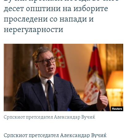
десет општини на изборите
проследени со напади и
нерегуларности
Српскиот претседател Александар Вучиќ
Српскиот претседател Александар Вучиќ