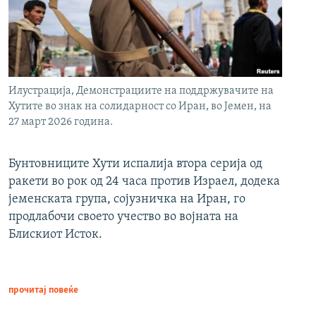
Илустрација, Демонстрациите на поддржувачите на
Хутите во знак на солидарност со Иран, во Јемен, на
27 март 2026 година.
Бунтовниците Хути испалија втора серија од
ракети во рок од 24 часа против Израел, додека
јеменската група, сојузничка на Иран, го
продлабочи своето учество во војната на
Блискиот Исток.
прочитај повеќе