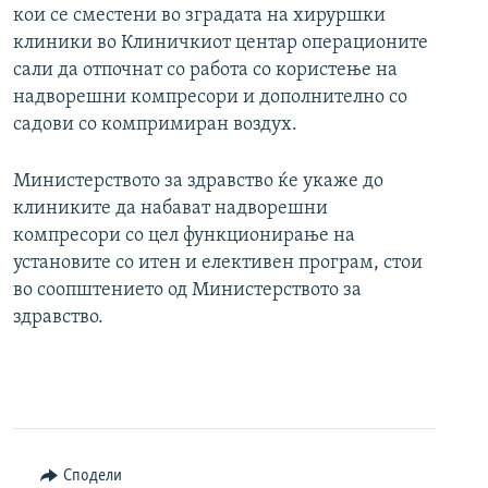
кои се сместени во зградата на хируршки
клиники во Клиничкиот центар операционите
сали да отпочнат со работа со користење на
надворешни компресори и дополнително со
садови со компримиран воздух.
Министерството за здравство ќе укаже до
клиниките да набават надворешни
компресори со цел функционирање на
установите со итен и елективен програм, стои
во соопштението од Министерството за
здравство.
Сподели