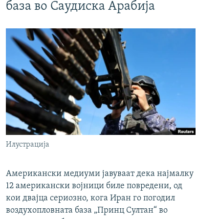
база во Саудиска Арабија
Илустрација
Американски медиуми јавуваат дека најмалку
12 американски војници биле повредени, од
кои двајца сериозно, кога Иран го погодил
воздухопловната база „Принц Султан“ во