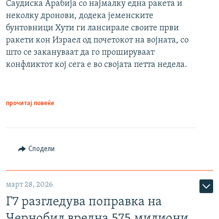
Саудиска Арабија со најмалку една ракета и
неколку дронови, додека јеменските
бунтовници Хути ги лансирале своите први
ракети кон Израел од почетокот на војната, со
што се закануваат да го прошируваат
конфликтот кој сега е во својата петта недела.
прочитај повеќе
Сподели
март 28, 2026
Г7 разгледува поправка на
Чернобил вредна 575 милиони