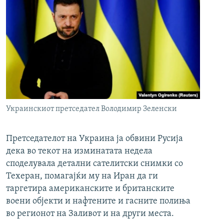
Украинскиот претседател Володимир Зеленски
Претседателот на Украина ја обвини Русија
дека во текот на изминатата недела
споделувала детални сателитски снимки со
Техеран, помагајќи му на Иран да ги
таргетира американските и британските
воени објекти и нафтените и гасните полиња
во регионот на Заливот и на други места.