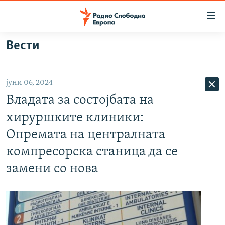
Достапни
линкови
Оди
Вести
на
МАКЕДОНИЈА
содржината
СВЕТ
Оди
јуни 06, 2024
ВИЗУЕЛНО
на
Владата за состојбата на
главната
ВЕСТИ
навигација
хируршките клиники:
ШТО ТРЕБА ДА ЗНАЕТЕ
Премини
Опремата на централната
на
ПРИЈАВИ СЕ ЗА ЊУЗЛЕТЕР
компресорска станица да се
пребарување
ПОДКАСТ ЗОШТО?
замени со нова
СЛЕДЕТЕ НЕ