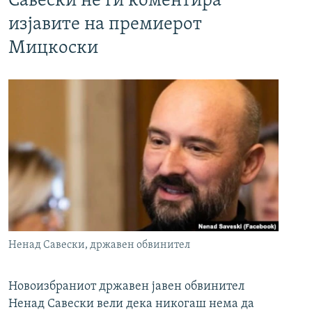
Савески не ги коментира
изјавите на премиерот
Мицкоски
Ненад Савески, државен обвинител
Новоизбраниот државен јавен обвинител
Ненад Савески вели дека никогаш нема да