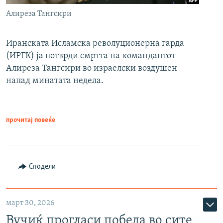
Алиреза Тангсири
Иранската Исламска револуционерна гарда
(ИРГК) ја потврди смртта на командантот
Алиреза Тангсири во израелски воздушен
напад минатата недела.
прочитај повеќе
Сподели
март 30, 2026
Вучиќ прогласи победа во сите