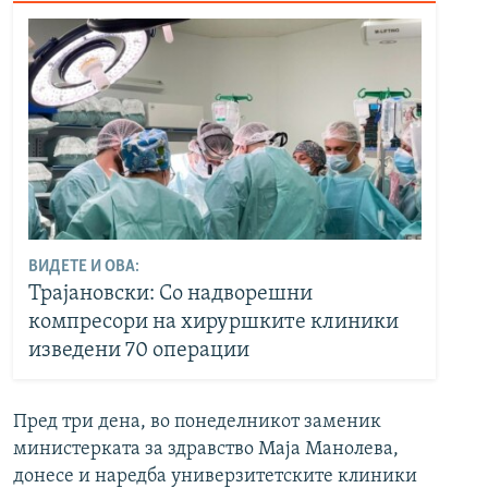
ВИДЕТЕ И ОВА:
Трајановски: Со надворешни
компресори на хируршките клиники
изведени 70 операции
Пред три дена, во понеделникот заменик
министерката за здравство Маја Манолева,
донесе и наредба универзитетските клиники