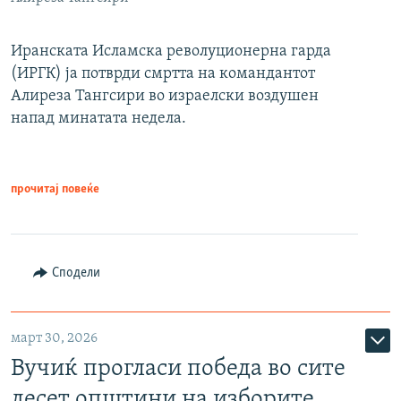
Иранската Исламска револуционерна гарда
(ИРГК) ја потврди смртта на командантот
Алиреза Тангсири во израелски воздушен
напад минатата недела.
прочитај повеќе
Сподели
март 30, 2026
Вучиќ прогласи победа во сите
десет општини на изборите