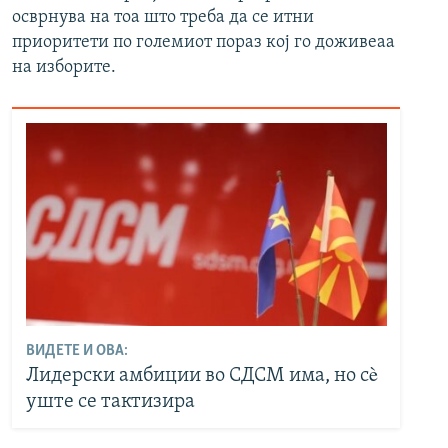
осврнува на тоа што треба да се итни
приоритети по големиот пораз кој го доживеаа
на изборите.
ВИДЕТЕ И ОВА:
Лидерски амбиции во СДСМ има, но сè
уште се тактизира