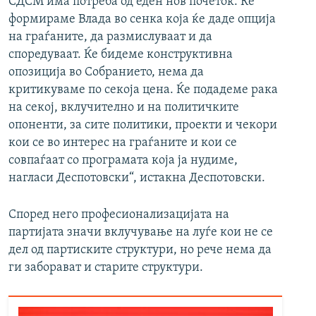
СДСМ има потреба од еден нов почеток. Ќе
формираме Влада во сенка која ќе даде опција
на граѓаните, да размислуваат и да
споредуваат. Ќе бидеме конструктивна
опозиција во Собранието, нема да
критикуваме по секоја цена. Ќе подадеме рака
на секој, вклучително и на политичките
опоненти, за сите политики, проекти и чекори
кои се во интерес на граѓаните и кои се
совпаѓаат со програмата која ја нудиме,
нагласи Деспотовски“, истакна Деспотовски.
Според него професионализацијата на
партијата значи вклучување на луѓе кои не се
дел од партиските структури, но рече нема да
ги заборават и старите структури.