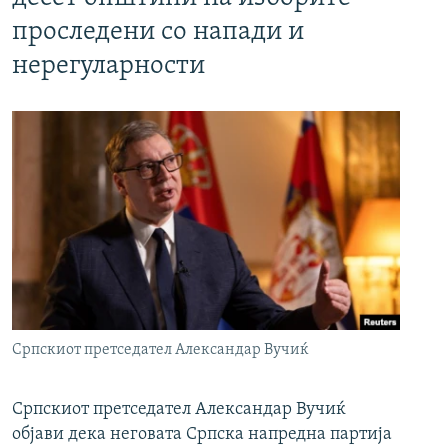
проследени со напади и
нерегуларности
Српскиот претседател Александар Вучиќ
Српскиот претседател Александар Вучиќ
објави дека неговата Српска напредна партија