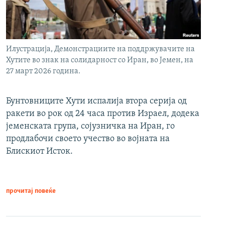
Илустрација, Демонстрациите на поддржувачите на
Хутите во знак на солидарност со Иран, во Јемен, на
27 март 2026 година.
Бунтовниците Хути испалија втора серија од
ракети во рок од 24 часа против Израел, додека
јеменската група, сојузничка на Иран, го
продлабочи своето учество во војната на
Блискиот Исток.
прочитај повеќе