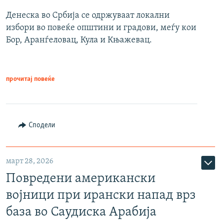
Денеска во Србија се одржуваат локални
избори во повеќе општини и градови, меѓу кои
Бор, Аранѓеловац, Кула и Књажевац.
прочитај повеќе
Сподели
март 28, 2026
Повредени американски
војници при ирански напад врз
база во Саудиска Арабија