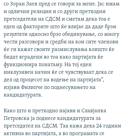
со Зоран Заев пред се говори за мене. Јас имам
и одлични релации и со други претходни
претседатели на СДСМ и сметам дека тоа е
еден од факторите што ќе влијае да даде брзи
резултати односно брзо обединување, со многу
чести разговори и средби на кои сите членови
ќе ги кажат своите размислувања коишто ќе
бидат вградени во тоа како партијата ќе
функционира понатаму. На тој еден
инклузивен начин ќе се чувствуваат дека се
дел од процесот на водење на партијата“,
изјави Филипче по поднесувањето на
кандидатурата.
Како што и претходно најави и Славјанка
Петровска ја поднесе кандидатурата за
претседател на СДСМ. Таа кажа дека 24 години
активна во партијата, а во програмата се