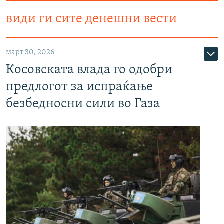
види ги сите денешни вести
март 30, 2026
Косовската влада го одобри
предлогот за испраќање
безбедносни сили во Газа