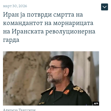
март 30, 2026
Иран ја потврди смртта на
командантот на морнарицата
на Иранската револуционерна
гарда
Алиреза Тангсири