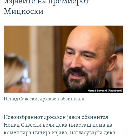
изјавите на премиерот
Мицкоски
Ненад Савески, државен обвинител
Новоизбраниот државен јавен обвинител
Ненад Савески вели дека никогаш нема да
коментира ничија изјава, нагласувајќи дека