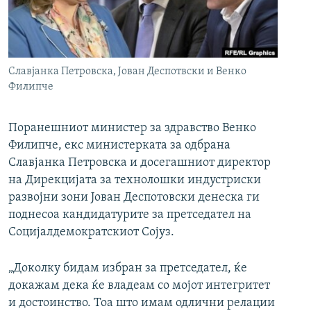
РСЕ веб страници
Славјанка Петровска, Јован Деспотвски и Венко
Филипче
Поранешниот министер за здравство Венко
Филипче, екс министерката за одбрана
Славјанка Петровска и досегашниот директор
на Дирекцијата за технолошки индустриски
развојни зони Јован Деспотовски денеска ги
поднесоа кандидатурите за претседател на
Социјалдемократскиот Сојуз.
„Доколку бидам избран за претседател, ќе
докажам дека ќе владеам со мојот интегритет
и достоинство. Тоа што имам одлични релации