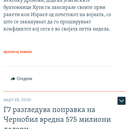
неколку дронови, додека јеменските
бунтовници Хути ги лансирале своите први
ракети кон Израел од почетокот на војната, со
што се закануваат да го прошируваат
конфликтот кој сега е во својата петта недела.
прочитај повеќе
Сподели
март 28, 2026
Г7 разгледува поправка на
Чернобил вредна 575 милиони