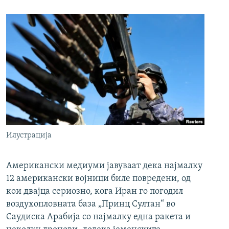
Илустрација
Американски медиуми јавуваат дека најмалку
12 американски војници биле повредени, од
кои двајца сериозно, кога Иран го погодил
воздухопловната база „Принц Султан“ во
Саудиска Арабија со најмалку една ракета и