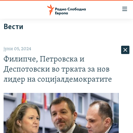
Достапни
линкови
Оди
Вести
на
МАКЕДОНИЈА
содржината
СВЕТ
Оди
јуни 05, 2024
ВИЗУЕЛНО
на
Филипче, Петровска и
главната
ВЕСТИ
навигација
Деспотовски во трката за нов
ШТО ТРЕБА ДА ЗНАЕТЕ
Премини
лидер на социјалдемократите
на
ПРИЈАВИ СЕ ЗА ЊУЗЛЕТЕР
пребарување
ПОДКАСТ ЗОШТО?
СЛЕДЕТЕ НЕ