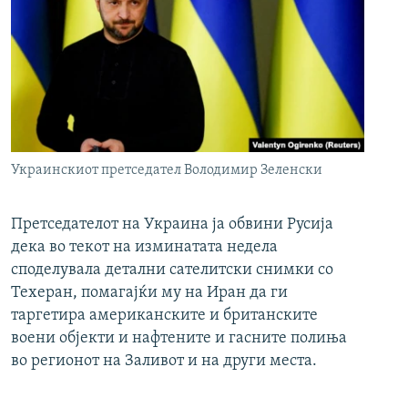
Украинскиот претседател Володимир Зеленски
Претседателот на Украина ја обвини Русија
дека во текот на изминатата недела
споделувала детални сателитски снимки со
Техеран, помагајќи му на Иран да ги
таргетира американските и британските
воени објекти и нафтените и гасните полиња
во регионот на Заливот и на други места.