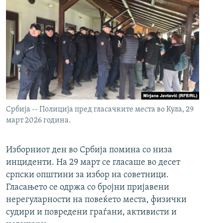
Србија -- Полиција пред гласачките места во Кула, 29
март 2026 година.
Изборниот ден во Србија помина со низа
инциденти. На 29 март се гласаше во десет
српски општини за избор на советници.
Гласањето се одржа со бројни пријавени
нерегуларности на повеќето места, физички
судири и повредени граѓани, активисти и