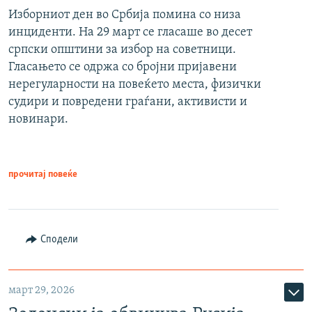
Изборниот ден во Србија помина со низа
инциденти. На 29 март се гласаше во десет
српски општини за избор на советници.
Гласањето се одржа со бројни пријавени
нерегуларности на повеќето места, физички
судири и повредени граѓани, активисти и
новинари.
прочитај повеќе
Сподели
март 29, 2026