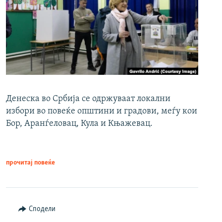
Денеска во Србија се одржуваат локални
избори во повеќе општини и градови, меѓу кои
Бор, Аранѓеловац, Кула и Књажевац.
прочитај повеќе
Сподели