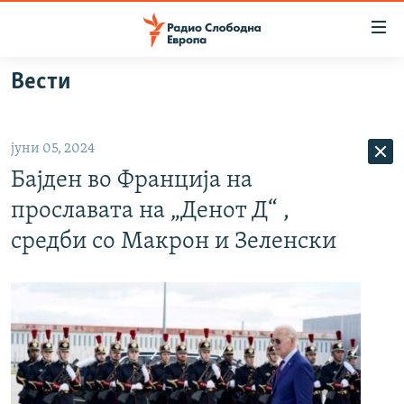
Достапни
линкови
Оди
Вести
на
МАКЕДОНИЈА
содржината
СВЕТ
Оди
јуни 05, 2024
ВИЗУЕЛНО
на
Бајден во Франција на
главната
ВЕСТИ
навигација
прославата на „Денот Д“ ,
ШТО ТРЕБА ДА ЗНАЕТЕ
Премини
средби со Макрон и Зеленски
на
ПРИЈАВИ СЕ ЗА ЊУЗЛЕТЕР
пребарување
ПОДКАСТ ЗОШТО?
СЛЕДЕТЕ НЕ