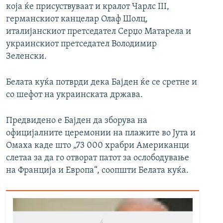
која ќе присуствуваат и кралот Чарлс III,
германскиот канцелар Олаф Шолц,
италијанскиот претседател Серџо Матарела и
украинскиот претседател Володимир
Зеленски.
Белата куќа потврди дека Бајден ќе се сретне и
со шефот на украинската држава.
Предвидено е Бајден да зборува на
официјалните церемонии на плажите во Јута и
Омаха каде што „73 000 храбри Американци
слетаа за да го отворат патот за ослободување
на Франција и Европа“, соопшти Белата куќа.