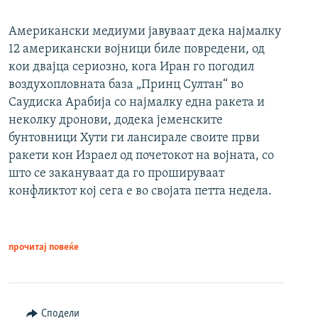
Американски медиуми јавуваат дека најмалку
12 американски војници биле повредени, од
кои двајца сериозно, кога Иран го погодил
воздухопловната база „Принц Султан“ во
Саудиска Арабија со најмалку една ракета и
неколку дронови, додека јеменските
бунтовници Хути ги лансирале своите први
ракети кон Израел од почетокот на војната, со
што се закануваат да го прошируваат
конфликтот кој сега е во својата петта недела.
прочитај повеќе
Сподели