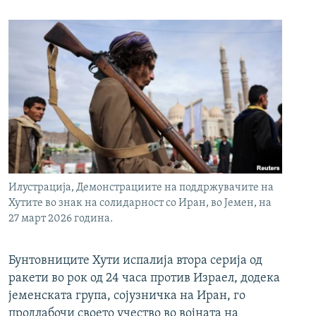
Илустрација, Демонстрациите на поддржувачите на
Хутите во знак на солидарност со Иран, во Јемен, на
27 март 2026 година.
Бунтовниците Хути испалија втора серија од
ракети во рок од 24 часа против Израел, додека
јеменската група, сојузничка на Иран, го
продлабочи своето учество во војната на