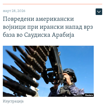
март 28, 2026
Повредени американски
војници при ирански напад врз
база во Саудиска Арабија
Илустрација