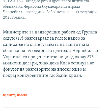
УКРАИНА – Напад со руски дрон врз заштитната
обвивка на Чернобил (нуклеарна централа
Чернобил) – последици. Забранета зона. 14 февруари
2025 година.
Министрите за надворешни работи од Групата
седум (Г7) разговараат за голем напор за
санирање на оштетувањата на заштитната
обвивка на нуклеарната централа Чернобил во
Украина, со проценети трошоци од околу 575
милиони долари, знак дека Киев останува во
фокусот на разговорите на високо ниво и
покрај конкурентните глобални кризи.
прочитај повеќе