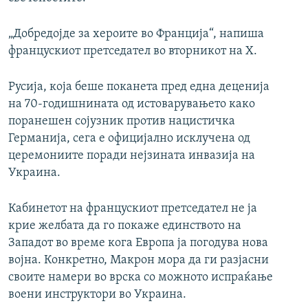
„Добредојде за хероите во Франција“, напиша
францускиот претседател во вторникот на X.
Русија, која беше поканета пред една деценија
на 70-годишнината од истоварувањето како
поранешен сојузник против нацистичка
Германија, сега е официјално исклучена од
церемониите поради нејзината инвазија на
Украина.
Кабинетот на францускиот претседател не ја
крие желбата да го покаже единството на
Западот во време кога Европа ја погодува нова
војна. Конкретно, Макрон мора да ги разјасни
своите намери во врска со можното испраќање
воени инструктори во Украина.