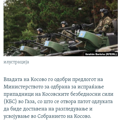
илустрација
Владата на Косово го одобри предлогот на
Министерството за одбрана за испраќање
припадници на Косовските безбедносни сили
(КБС) во Газа, со што се отвора патот одлуката
да биде доставена на разгледување и
усвојување во Собранието на Косово.