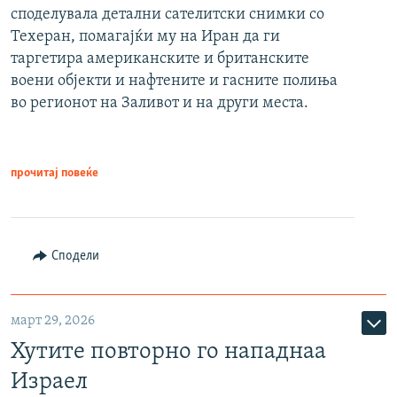
споделувала детални сателитски снимки со
Техеран, помагајќи му на Иран да ги
таргетира американските и британските
воени објекти и нафтените и гасните полиња
во регионот на Заливот и на други места.
прочитај повеќе
Сподели
март 29, 2026
Хутите повторно го нападнаа
Израел