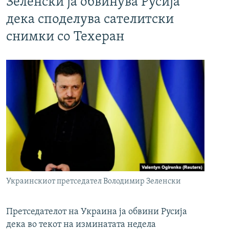
Зеленски ја обвинува Русија
дека споделува сателитски
снимки со Техеран
Украинскиот претседател Володимир Зеленски
Претседателот на Украина ја обвини Русија
дека во текот на изминатата недела