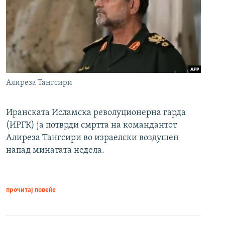
Алиреза Тангсири
Иранската Исламска револуционерна гарда
(ИРГК) ја потврди смртта на командантот
Алиреза Тангсири во израелски воздушен
напад минатата недела.
прочитај повеќе