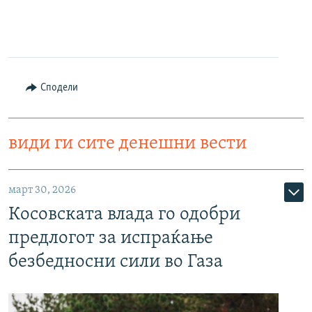
Сподели
види ги сите денешни вести
март 30, 2026
Косовската влада го одобри
предлогот за испраќање
безбедносни сили во Газа