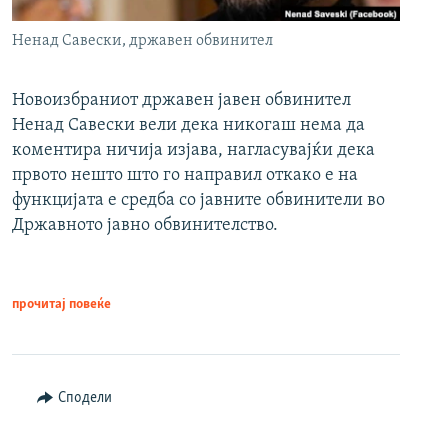
Ненад Савески, државен обвинител
Новоизбраниот државен јавен обвинител
Ненад Савески вели дека никогаш нема да
коментира ничија изјава, нагласувајќи дека
првото нешто што го направил откако е на
функцијата е средба со јавните обвинители во
Државното јавно обвинителство.
прочитај повеќе
Сподели