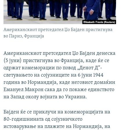
РСЕ веб страници
Американскиот претседател Џо Бајден пристигнува
во Париз, Франција
Американскиот претседател Џо Бајден денеска
(5 јуни) пристигнува во Франција, каде ќе се
одржат комеморации по повод „Денот Д“-
слетувањето на сојузниците на 6 јуни 1944
година во Нормандија, каде неговиот домаќин
Емануел Макрон сака да го покаже единството
на Запад околу војната во Украина.
Бајден ќе се приклучи на комеморацијата на
80-годишнината од сојузничкото
истоварување на плажите на Нормандија, на