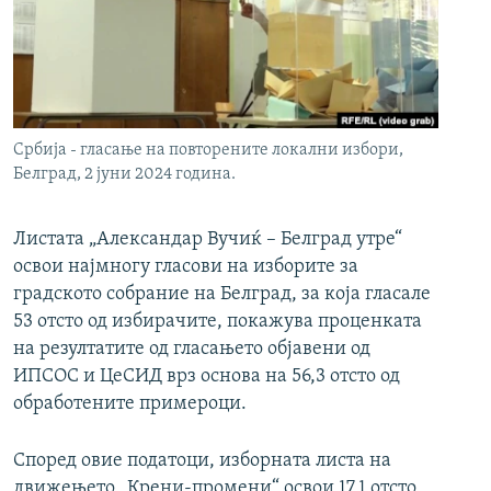
РСЕ веб страници
Србија - гласање на повторените локални избори,
Белград, 2 јуни 2024 година.
Листата „Александар Вучиќ – Белград утре“
освои најмногу гласови на изборите за
градското собрание на Белград, за која гласале
53 отсто од избирачите, покажува проценката
на резултатите од гласањето објавени од
ИПСОС и ЦеСИД врз основа на 56,3 отсто од
обработените примероци.
Според овие податоци, изборната листа на
движењето „Крени-промени“ освои 17,1 отсто