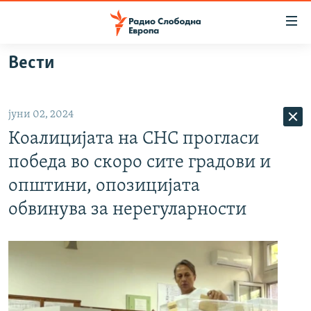
Достапни
линкови
Оди
Вести
на
МАКЕДОНИЈА
содржината
СВЕТ
Оди
јуни 02, 2024
ВИЗУЕЛНО
на
Коалицијата на СНС прогласи
главната
ВЕСТИ
навигација
победа во скоро сите градови и
ШТО ТРЕБА ДА ЗНАЕТЕ
Премини
општини, опозицијата
на
ПРИЈАВИ СЕ ЗА ЊУЗЛЕТЕР
обвинува за нерегуларности
пребарување
ПОДКАСТ ЗОШТО?
СЛЕДЕТЕ НЕ