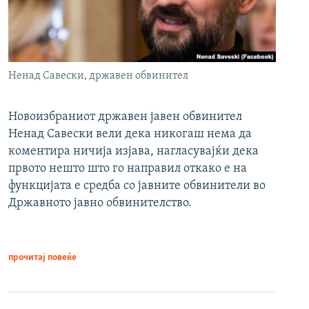
Ненад Савески, државен обвинител
Новоизбраниот државен јавен обвинител
Ненад Савески вели дека никогаш нема да
коментира ничија изјава, нагласувајќи дека
првото нешто што го направил откако е на
функцијата е средба со јавните обвинители во
Државното јавно обвинителство.
прочитај повеќе