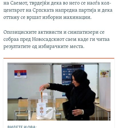
на Саемот, тврдејќи дека во него се наоѓа кол-
центарот на Српската напредна партија и дека
оттаму се вршат изборни махинации.
Опозициските активисти и симпатизери се
собраа пред Новосадскиот саем каде ги читаа
резултатите од избирачките места.
ВИДЕТЕ И ОВА: