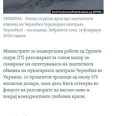
УКРАИНА – Напад со руски дрон врз заштитната
обвивка на Чернобил (нуклеарна централа
Чернобил) – последици. Забранета зона. 14 февруари
2025 година.
Министрите за надворешни работи од Групата
седум (Г7) разговараат за голем напор за
санирање на оштетувањата на заштитната
обвивка на нуклеарната централа Чернобил во
Украина, со проценети трошоци од околу 575
милиони долари, знак дека Киев останува во
фокусот на разговорите на високо ниво и
покрај конкурентните глобални кризи.