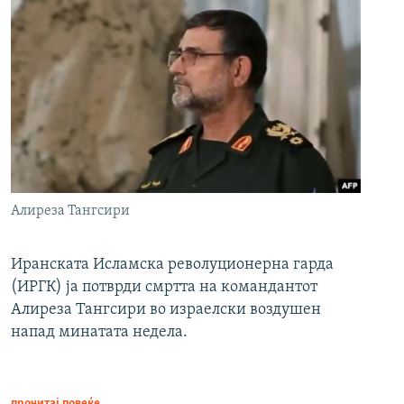
Алиреза Тангсири
Иранската Исламска револуционерна гарда
(ИРГК) ја потврди смртта на командантот
Алиреза Тангсири во израелски воздушен
напад минатата недела.
прочитај повеќе