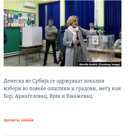
Денеска во Србија се одржуваат локални
избори во повеќе општини и градови, меѓу кои
Бор, Аранѓеловац, Кула и Књажевац.
прочитај повеќе