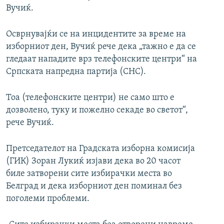
Вучиќ.
Осврнувајќи се на инцидентите за време на
изборниот ден, Вучиќ рече дека „тажно е да се
гледаат нападите врз телефонските центри“ на
Српската напредна партија (СНС).
Тоа (телефонските центри) не само што е
дозволено, туку и пожелно секаде во светот“,
рече Вучиќ.
Претседателот на Градската изборна комисија
(ГИК) Зоран Лукиќ изјави дека во 20 часот
биле затворени сите избирачки места во
Белград и дека изборниот ден поминал без
поголеми проблеми.