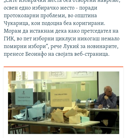
„Сите избирачки места беа отворени навреме,
освен едно избирачко место - поради
протоколарни проблеми, во општина
Чукарица, кои подоцна беа коригирани.
Морам да истакнам дека како претседател на
ГИК, во пет изборни циклуси никогаш немало
помирни избори“, рече Лукиќ за новинарите,
пренесе Беоинфо на својата веб-страница.