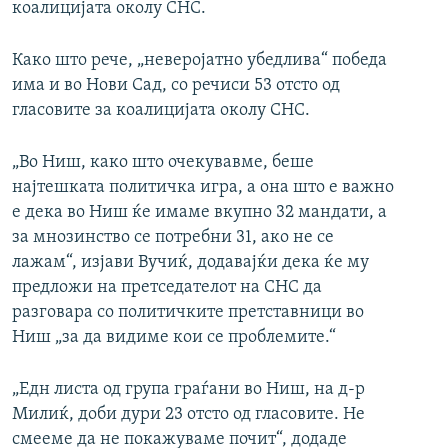
коалицијата околу СНС.
Како што рече, „неверојатно убедлива“ победа
има и во Нови Сад, со речиси 53 отсто од
гласовите за коалицијата околу СНС.
„Во Ниш, како што очекувавме, беше
најтешката политичка игра, а она што е важно
е дека во Ниш ќе имаме вкупно 32 мандати, а
за мнозинство се потребни 31, ако не се
лажам“, изјави Вучиќ, додавајќи дека ќе му
предложи на претседателот на СНС да
разговара со политичките претставници во
Ниш „за да видиме кои се проблемите.“
„Едн листа од група граѓани во Ниш, на д-р
Милиќ, доби дури 23 отсто од гласовите. Не
смееме да не покажуваме почит“, додаде