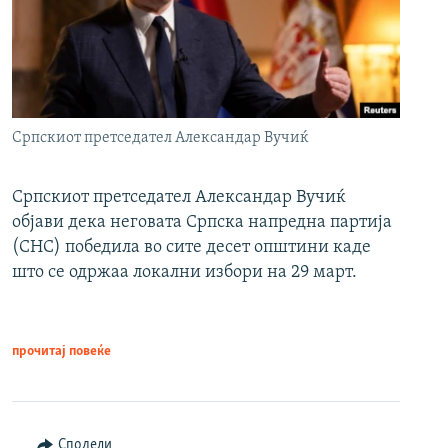
Српскиот претседател Александар Вучиќ
Српскиот претседател Александар Вучиќ
објави дека неговата Српска напредна партија
(СНС) победила во сите десет општини каде
што се одржаа локални избори на 29 март.
прочитај повеќе
Сподели