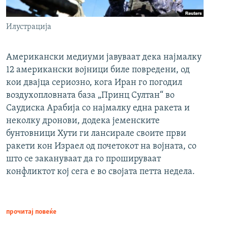
Илустрација
Американски медиуми јавуваат дека најмалку
12 американски војници биле повредени, од
кои двајца сериозно, кога Иран го погодил
воздухопловната база „Принц Султан“ во
Саудиска Арабија со најмалку една ракета и
неколку дронови, додека јеменските
бунтовници Хути ги лансирале своите први
ракети кон Израел од почетокот на војната, со
што се закануваат да го прошируваат
конфликтот кој сега е во својата петта недела.
прочитај повеќе