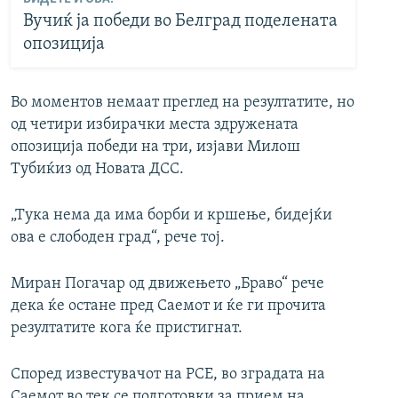
Вучиќ ја победи во Белград поделената
опозиција
Во моментов немаат преглед на резултатите, но
од четири избирачки места здружената
опозиција победи на три, изјави Милош
Тубиќиз од Новата ДСС.
„Тука нема да има борби и кршење, бидејќи
ова е слободен град“, рече тој.
Миран Погачар од движењето „Браво“ рече
дека ќе остане пред Саемот и ќе ги прочита
резултатите кога ќе пристигнат.
Според известувачот на РСЕ, во зградата на
Саемот во тек се подготовки за прием на