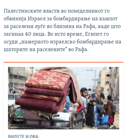
Палестинските власти во понеделникот го
обвинија Израел за бомбардирање на кампот
за раселени луѓе во близина на Рафа, каде што
загинаа 40 лица. Во исто време, Египет го
осуди „намерното израелско бомбардирање на
шаторите на раселените“ во Рафа.
ВИДЕТЕ И ОВА: