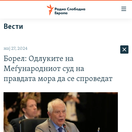
Достапни
линкови
Оди
Вести
на
МАКЕДОНИЈА
содржината
СВЕТ
Оди
мај 27, 2024
ВИЗУЕЛНО
на
Борел: Одлуките на
главната
ВЕСТИ
навигација
Меѓународниот суд на
ШТО ТРЕБА ДА ЗНАЕТЕ
Премини
правдата мора да се спроведат
на
ПРИЈАВИ СЕ ЗА ЊУЗЛЕТЕР
пребарување
ПОДКАСТ ЗОШТО?
СЛЕДЕТЕ НЕ