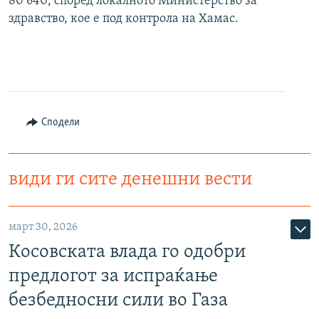
80 640, според локалното Министерство за
здравство, кое е под контрола на Хамас.
Сподели
види ги сите денешни вести
март 30, 2026
Косовската влада го одобри
предлогот за испраќање
безбедносни сили во Газа