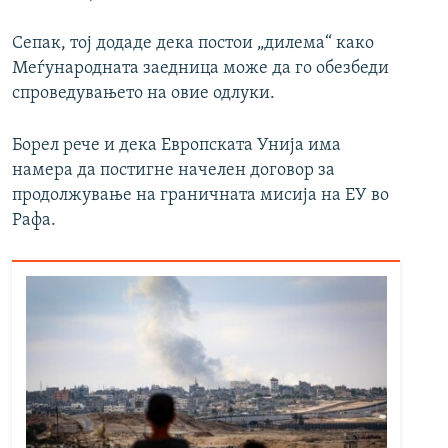
Сепак, тој додаде дека постои „дилема“ како
Mеѓународната заедница може да го обезбеди
спроведувањето на овие одлуки.
Борел рече и дека Европската Унија има
намера да постигне начелен договор за
продолжување на граничната мисија на ЕУ во
Рафа.