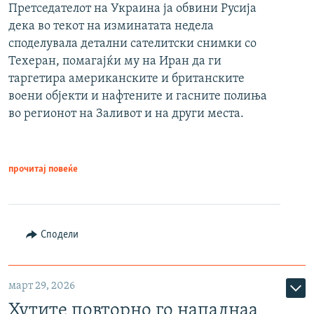
Претседателот на Украина ја обвини Русија
дека во текот на изминатата недела
споделувала детални сателитски снимки со
Техеран, помагајќи му на Иран да ги
таргетира американските и британските
воени објекти и нафтените и гасните полиња
во регионот на Заливот и на други места.
прочитај повеќе
Сподели
март 29, 2026
Хутите повторно го нападнаа