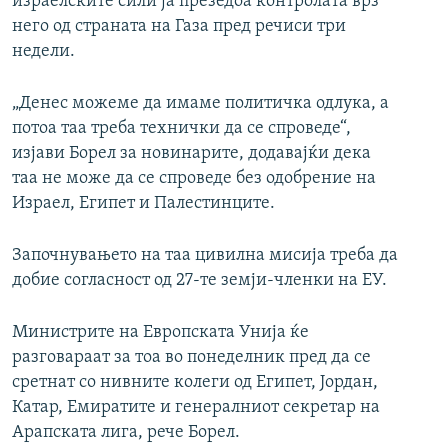
израелските сили ја презедоа контролата врз
него од страната на Газа пред речиси три
недели.
„Денес можеме да имаме политичка одлука, а
потоа таа треба технички да се спроведе“,
изјави Борел за новинарите, додавајќи дека
таа не може да се спроведе без одобрение на
Израел, Египет и Палестинците.
Започнувањето на таа цивилна мисија треба да
добие согласност од 27-те земји-членки на ЕУ.
Министрите на Европската Унија ќе
разговараат за тоа во понеделник пред да се
сретнат со нивните колеги од Египет, Јордан,
Катар, Емиратите и генералниот секретар на
Арапската лига, рече Борел.