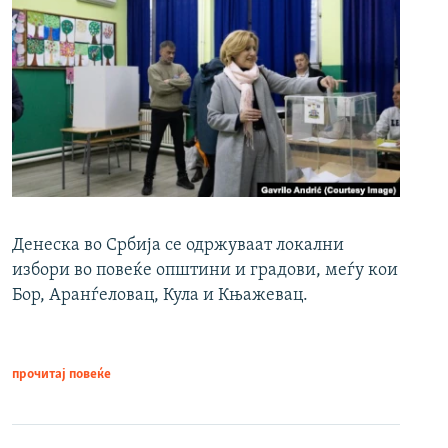
Денеска во Србија се одржуваат локални
избори во повеќе општини и градови, меѓу кои
Бор, Аранѓеловац, Кула и Књажевац.
прочитај повеќе