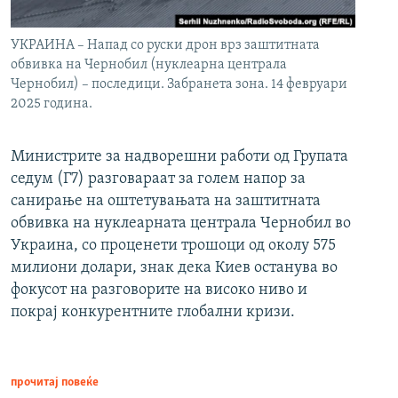
УКРАИНА – Напад со руски дрон врз заштитната
обвивка на Чернобил (нуклеарна централа
Чернобил) – последици. Забранета зона. 14 февруари
2025 година.
Министрите за надворешни работи од Групата
седум (Г7) разговараат за голем напор за
санирање на оштетувањата на заштитната
обвивка на нуклеарната централа Чернобил во
Украина, со проценети трошоци од околу 575
милиони долари, знак дека Киев останува во
фокусот на разговорите на високо ниво и
покрај конкурентните глобални кризи.
прочитај повеќе