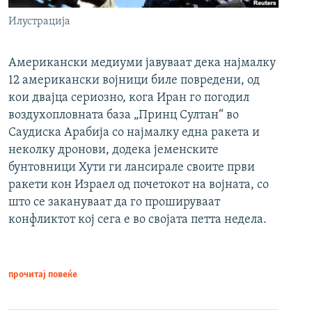
Илустрација
Американски медиуми јавуваат дека најмалку
12 американски војници биле повредени, од
кои двајца сериозно, кога Иран го погодил
воздухопловната база „Принц Султан“ во
Саудиска Арабија со најмалку една ракета и
неколку дронови, додека јеменските
бунтовници Хути ги лансирале своите први
ракети кон Израел од почетокот на војната, со
што се закануваат да го прошируваат
конфликтот кој сега е во својата петта недела.
прочитај повеќе