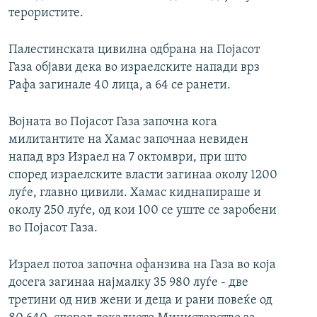
терористите.
Палестинската цивилна одбрана на Појасот
Газа објави дека во израелските напади врз
Рафа загинале 40 лица, а 64 се ранети.
Војната во Појасот Газа започна кога
милитантите на Хамас започнаа невиден
напад врз Израел на 7 октомври, при што
според израелските власти загинаа околу 1200
луѓе, главно цивили. Хамас киднапираше и
околу 250 луѓе, од кои 100 се уште се заробени
во Појасот Газа.
Израел потоа започна офанзива на Газа во која
досега загинаа најмалку 35 980 луѓе - две
третини од нив жени и деца и рани повеќе од