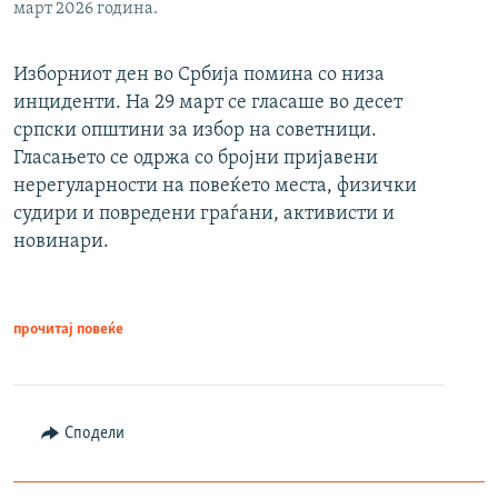
март 2026 година.
Изборниот ден во Србија помина со низа
инциденти. На 29 март се гласаше во десет
српски општини за избор на советници.
Гласањето се одржа со бројни пријавени
нерегуларности на повеќето места, физички
судири и повредени граѓани, активисти и
новинари.
прочитај повеќе
Сподели