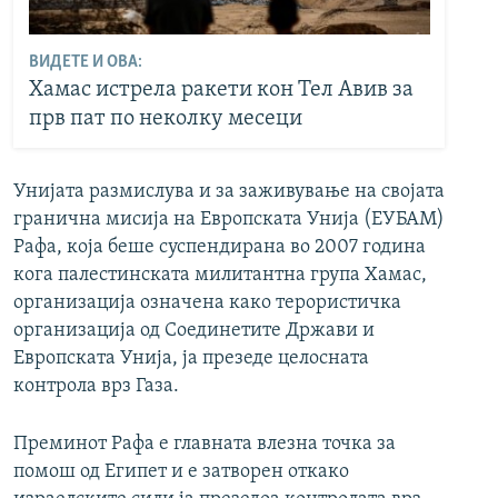
ВИДЕТЕ И ОВА:
Хамас истрела ракети кон Тел Авив за
прв пат по неколку месеци
Унијата размислува и за заживување на својата
гранична мисија на Европската Унија (ЕУБАМ)
Рафа, која беше суспендирана во 2007 година
кога палестинската милитантна група Хамас,
организација означена како терористичка
организација од Соединетите Држави и
Европската Унија, ја презеде целосната
контрола врз Газа.
Преминот Рафа е главната влезна точка за
помош од Египет и е затворен откако