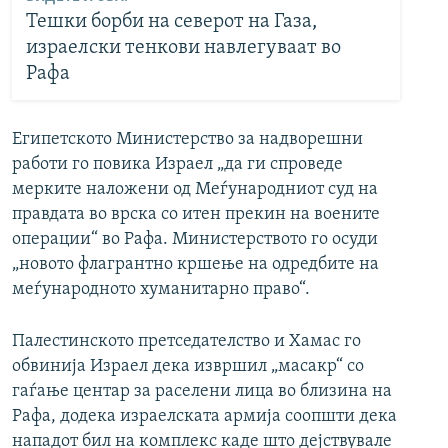
Тешки борби на северот на Газа,
израелски тенкови навлегуваат во
Рафа
Египетското Министерство за надворешни
работи го повика Израел „да ги спроведе
мерките наложени од Меѓународниот суд на
правдата во врска со итен прекин на воените
операции“ во Рафа. Министерството го осуди
„новото флагрантно кршење на одредбите на
меѓународното хуманитарно право“.
Палестинското претседателство и Хамас го
обвинија Израел дека извршил „масакр“ со
гаѓање центар за раселени лица во близина на
Рафа, додека израелската армија соопшти дека
нападот бил на комплекс каде што дејствувале