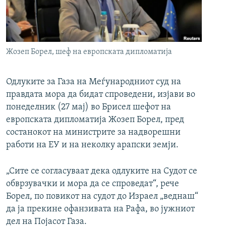
РСЕ веб страници
Жозеп Борел, шеф на европската дипломатија
Одлуките за Газа на Меѓународниот суд на
правдата мора да бидат спроведени, изјави во
понеделник (27 мај) во Брисел шефот на
европската дипломатија Жозеп Борел, пред
состанокот на министрите за надворешни
работи на ЕУ и на неколку арапски земји.
„Сите се согласуваат дека одлуките на Судот се
обврзувачки и мора да се спроведат“, рече
Борел, по повикот на судот до Израел „веднаш“
да ја прекине офанзивата на Рафа, во јужниот
дел на Појасот Газа.