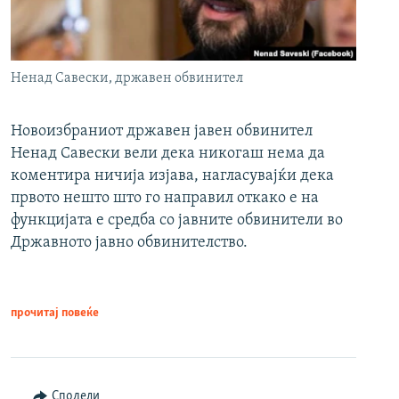
Ненад Савески, државен обвинител
Новоизбраниот државен јавен обвинител
Ненад Савески вели дека никогаш нема да
коментира ничија изјава, нагласувајќи дека
првото нешто што го направил откако е на
функцијата е средба со јавните обвинители во
Државното јавно обвинителство.
прочитај повеќе
Сподели