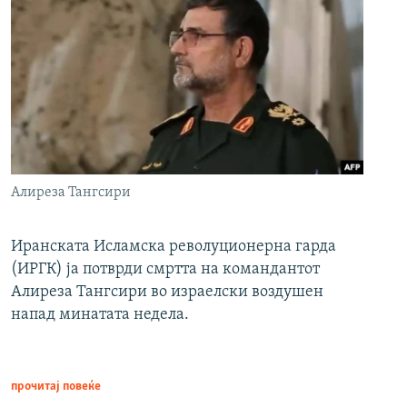
Алиреза Тангсири
Иранската Исламска револуционерна гарда
(ИРГК) ја потврди смртта на командантот
Алиреза Тангсири во израелски воздушен
напад минатата недела.
прочитај повеќе