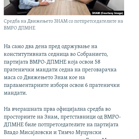
РСЕ веб страници
Средба на Движењето ЗНАМ со потпретседателите на
ВМРО ДПМНЕ
На само два дена пред одржување на
конститутивната седница во Собранието,
партијата ВМРО-ДПМНЕ која освои 58
пратенички мандати седна на преговарачка
маса со Движењето Знам кое на
парламентарните избори освои 6 пратенички
мандати.
На вчерашната прва официјална средба во
просториите на Знам, претставници од ВМРО-
ДПМНЕ биле потпретседателите на партијата
Владо Мисајловски и Тимчо Муцунски