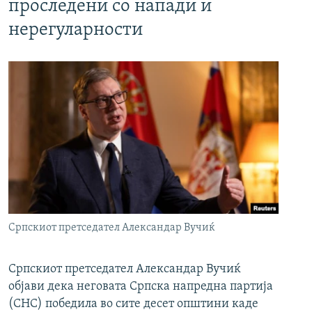
проследени со напади и
нерегуларности
Српскиот претседател Александар Вучиќ
Српскиот претседател Александар Вучиќ
објави дека неговата Српска напредна партија
(СНС) победила во сите десет општини каде