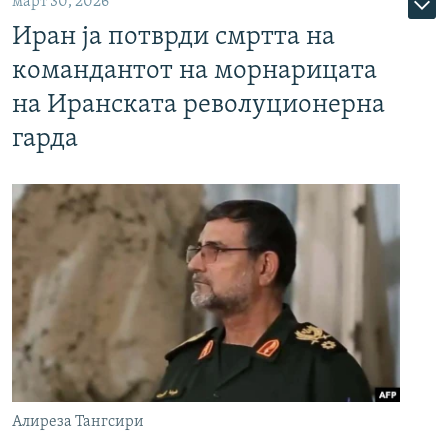
март 30, 2026
Иран ја потврди смртта на
командантот на морнарицата
на Иранската револуционерна
гарда
Алиреза Тангсири