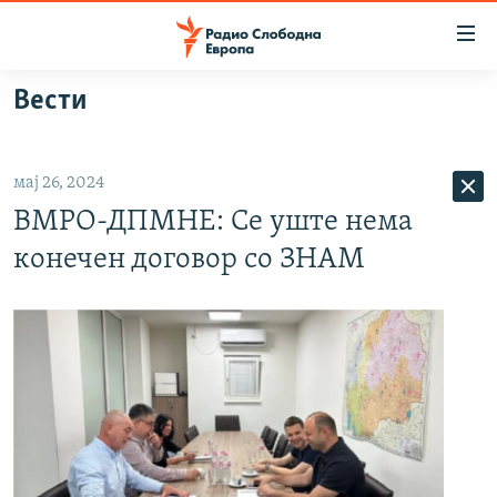
Достапни
линкови
Оди
Вести
на
МАКЕДОНИЈА
содржината
СВЕТ
Оди
мај 26, 2024
ВИЗУЕЛНО
на
ВМРО-ДПМНЕ: Се уште нема
главната
ВЕСТИ
навигација
конечен договор со ЗНАМ
ШТО ТРЕБА ДА ЗНАЕТЕ
Премини
на
ПРИЈАВИ СЕ ЗА ЊУЗЛЕТЕР
пребарување
ПОДКАСТ ЗОШТО?
СЛЕДЕТЕ НЕ