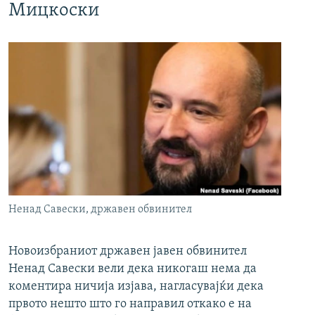
Мицкоски
Ненад Савески, државен обвинител
Новоизбраниот државен јавен обвинител
Ненад Савески вели дека никогаш нема да
коментира ничија изјава, нагласувајќи дека
првото нешто што го направил откако е на