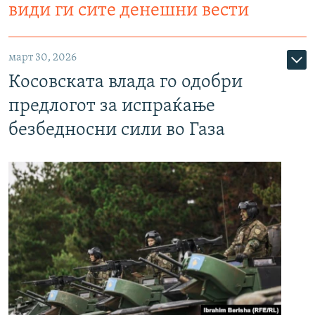
види ги сите денешни вести
март 30, 2026
Косовската влада го одобри
предлогот за испраќање
безбедносни сили во Газа