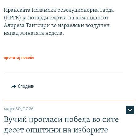
Иранската Исламска револуционерна гарда
(ИРГК) ја потврди смртта на командантот
Алиреза Тангсири во израелски воздушен
напад минатата недела.
прочитај повеќе
Сподели
март 30, 2026
Вучиќ прогласи победа во сите
десет општини на изборите