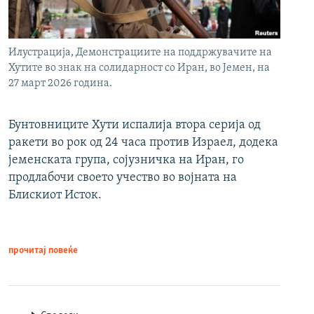
Илустрација, Демонстрациите на поддржувачите на
Хутите во знак на солидарност со Иран, во Јемен, на
27 март 2026 година.
Бунтовниците Хути испалија втора серија од
ракети во рок од 24 часа против Израел, додека
јеменската група, сојузничка на Иран, го
продлабочи своето учество во војната на
Блискиот Исток.
прочитај повеќе