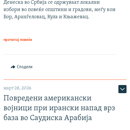
Денеска во Србија се одржуваат локални
избори во повеќе општини и градови, меѓу кои
Бор, Аранѓеловац, Кула и Књажевац.
прочитај повеќе
Сподели
март 28, 2026
Повредени американски
војници при ирански напад врз
база во Саудиска Арабија