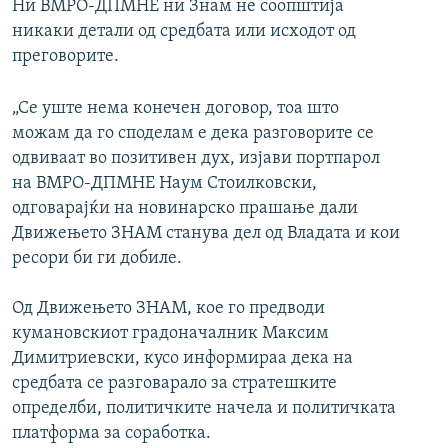
Ни ВМРО-ДПМНЕ ни Знам не соопштија
никаки детали од средбата или исходот од
преговорите.
„Се уште нема конечен договор, тоа што
можам да го споделам е дека разговорите се
одвиваат во позитивен дух, изјави портпарол
на ВМРО-ДПМНЕ Наум Стоилковски,
одговарајќи на новинарско прашање дали
Движењето ЗНАМ станува дел од Владата и кои
ресори би ги добиле.
Од Движењето ЗНАМ, кое го предводи
кумановскиот градоначалник Максим
Димитриевски, кусо информираа дека на
средбата се разговарало за стратешките
определби, политичките начела и политичката
платформа за соработка.