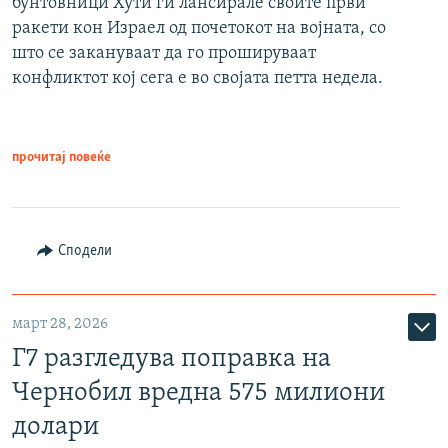
бунтовници Хути ги лансирале своите први
ракети кон Израел од почетокот на војната, со
што се закануваат да го прошируваат
конфликтот кој сега е во својата петта недела.
прочитај повеќе
Сподели
март 28, 2026
Г7 разгледува поправка на
Чернобил вредна 575 милиони
долари