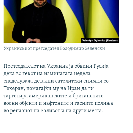
Украинскиот претседател Володимир Зеленски
Претседателот на Украина ја обвини Русија
дека во текот на изминатата недела
споделувала детални сателитски снимки со
Техеран, помагајќи му на Иран да ги
таргетира американските и британските
воени објекти и нафтените и гасните полиња
во регионот на Заливот и на други места.