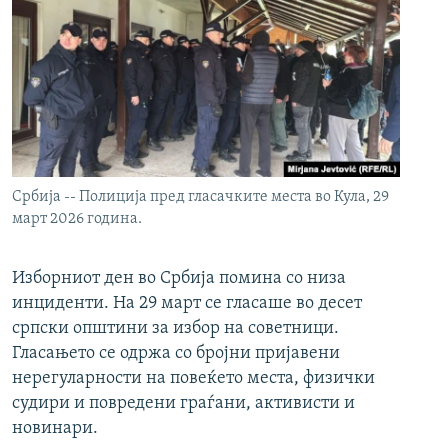
Србија -- Полиција пред гласачките места во Кула, 29
март 2026 година.
Изборниот ден во Србија помина со низа
инциденти. На 29 март се гласаше во десет
српски општини за избор на советници.
Гласањето се одржа со бројни пријавени
нерегуларности на повеќето места, физички
судири и повредени граѓани, активисти и
новинари.