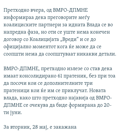
Претходно вчера, од ВМРО-ДПМНЕ
информираа дека преговорите меѓу
коалициските партнери за идната Влада се во
напредна фаза, но оти се уште нема конечен
договор со Коалицијата „Вреди“ и се до
официјално моментот кога ќе може да се
соопшти нема да соопштуваат никакви детали.
ВМРО-ДПМНЕ, претходно излезе со став дека
имаат консолидирано 61 пратеник, без при тоа
да посочи кои се дополнителните три
пратеници кои ќе им се приклучат. Новата
влада, како што претходно најавија од ВМРО-
ДПМНЕ се очекува да биде формирана до 20-
ти јуни.
За вторник, 28 мај, е закажана