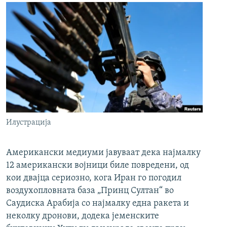
Илустрација
Американски медиуми јавуваат дека најмалку
12 американски војници биле повредени, од
кои двајца сериозно, кога Иран го погодил
воздухопловната база „Принц Султан“ во
Саудиска Арабија со најмалку една ракета и
неколку дронови, додека јеменските