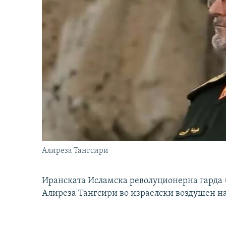
Алиреза Тангсири
Иранската Исламска револуционерна гарда (
Алиреза Тангсири во израелски воздушен н