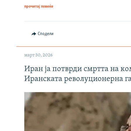
прочитај повеќе
Сподели
март 30, 2026
Иран ја потврди смртта на к
Иранската револуционерна г