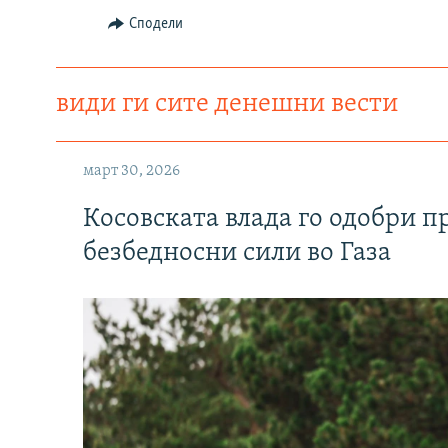
Сподели
види ги сите денешни вести
март 30, 2026
Косовската влада го одобри п
безбедносни сили во Газа