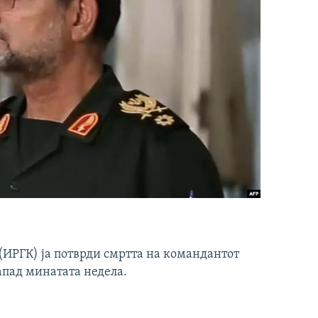
ИРГК) ја потврди смртта на командантот
апад минатата недела.