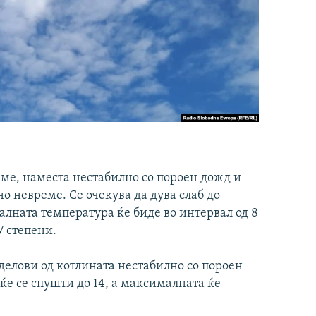
ме, наместа нестабилно со пороен дожд и
но невреме. Се очекува да дува слаб до
алната температура ќе биде во интервал од 8
7 степени.
делови од котлината нестабилно со пороен
е се спушти до 14, а максималната ќе