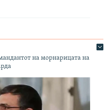
омандантот на морнарицата на
арда