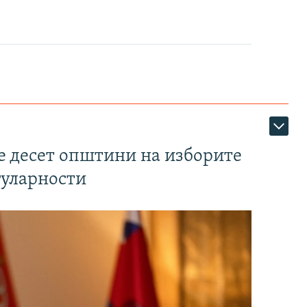
те десет општини на изборите
гуларности