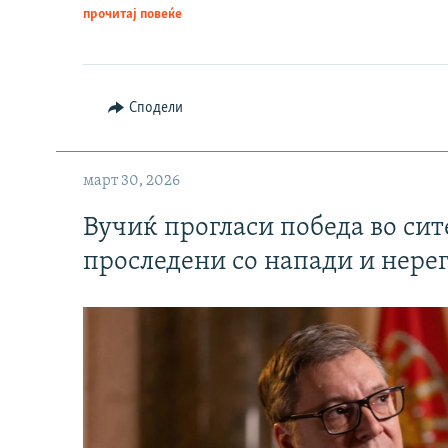
прочитај повеќе
Сподели
март 30, 2026
Вучиќ прогласи победа во си
проследени со напади и нере