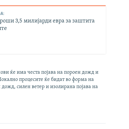
А:
троши 3,5 милијарди евра за заштита
ите
ви ќе има честа појава на пороен дожд и
Локално процесите ќе бидат во форма на
 дожд, силен ветер и изолирана појава на