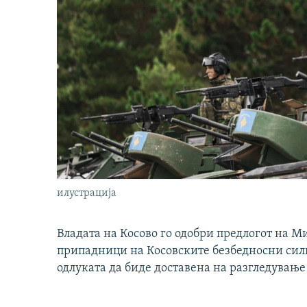
илустрација
Владата на Косово го одобри предлогот на М
припадници на Косовските безбедносни сили 
одлуката да биде доставена на разгледување