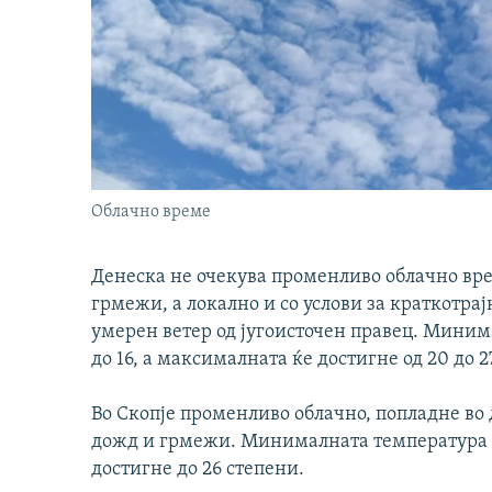
Облачно време
Денеска не очекува променливо облачно вре
грмежи, а локално и со услови за краткотрај
умерен ветер од југоисточен правец. Миним
до 16, а максималната ќе достигне од 20 до 2
Во Скопје променливо облачно, попладне во 
дожд и грмежи. Минималната температура ќ
достигне до 26 степени.