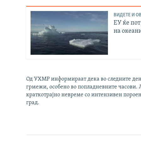
ВИДЕТЕ И ОВ
ЕУ ќе по
на океан
Од УХМР информираат дека во следните дено
грмежи, особено во попладневните часови. 
краткотрајно невреме со интензивен пороен
град.