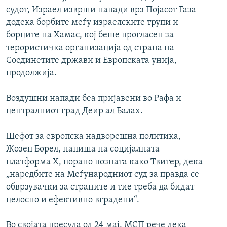
судот, Израел изврши напади врз Појасот Газа
додека борбите меѓу израелските трупи и
борците на Хамас, кој беше прогласен за
терористичка организација од страна на
Соединетите држави и Европската унија,
продолжија.
Воздушни напади беа пријавени во Рафа и
централниот град Деир ал Балах.
Шефот за европска надворешна политика,
Жозеп Борел, напиша на социјалната
платформа X, порано позната како Твитер, дека
„наредбите на Меѓународниот суд за правда се
обврзувачки за страните и тие треба да бидат
целосно и ефективно вградени“.
Во својата пресуда од 24 мај, МСП рече дека