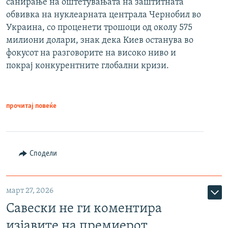
санирање на оштетувањата на заштитната
обвивка на нуклеарната централа Чернобил во
Украина, со проценети трошоци од околу 575
милиони долари, знак дека Киев останува во
фокусот на разговорите на високо ниво и
покрај конкурентните глобални кризи.
прочитај повеќе
Сподели
март 27, 2026
Савески не ги коментира
изјавите на премиерот