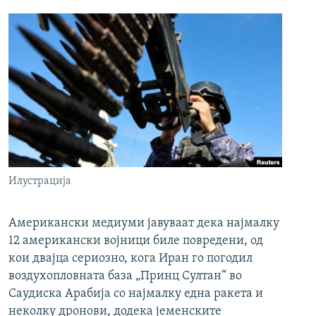
Илустрација
Американски медиуми јавуваат дека најмалку
12 американски војници биле повредени, од
кои двајца сериозно, кога Иран го погодил
воздухопловната база „Принц Султан“ во
Саудиска Арабија со најмалку една ракета и
неколку дронови, додека јеменските