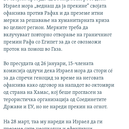
Израел мора „веднаш да ја прекине“ својата
офанзива против Рафах и да преземе итни
мерки за решавање на хуманитарната криза
во целиот регион. Мерките треба да
вклучуваат повторно отворање на граничниот
премин Рафа со Египет за да се овозможи
проток на помош во Газа.
Во пресудата од 26 јануари, 15-члената
комисија одлучи дека Израел мора да стори сé
за да спречи геноцид за време на неговата
офанзива како одговор на нападот во октомври
од страна на Хамас, кој беше прогласен за
терористичка организација од Соединетите
Држави и ЕУ, но не нареди прекин на огнот.
На 28 март, таа му нареди на Израел да ги