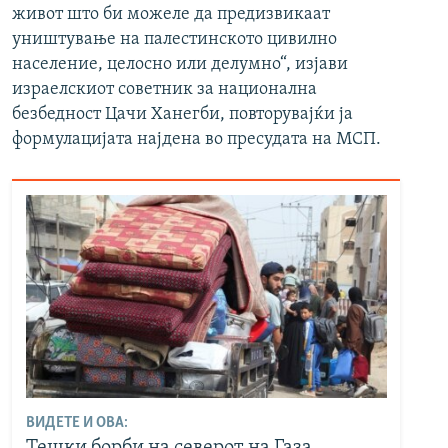
живот што би можеле да предизвикаат
уништување на палестинското цивилно
население, целосно или делумно“, изјави
израелскиот советник за национална
безбедност Цачи Ханегби, повторувајќи ја
формулацијата најдена во пресудата на МСП.
ВИДЕТЕ И ОВА:
Тешки борби на северот на Газа,