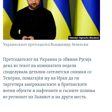
Украинскиот претседател Володимир Зеленски
Претседателот на Украина ја обвини Русија
дека во текот на изминатата недела
споделувала детални сателитски снимки со
Техеран, помагајќи му на Иран да ги
таргетира американските и британските
воени објекти и нафтените и гасните полиња
во регионот на Заливот и на други места.