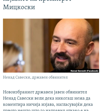
Мицкоски
Ненад Савески, државен обвинител
Новоизбраниот државен јавен обвинител
Ненад Савески вели дека никогаш нема да
коментира ничија изјава, нагласувајќи дека
првото нешто што го направил откако е на