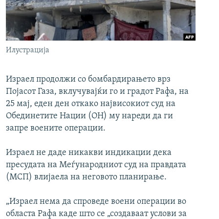
РСЕ веб страници
Илустрација
Израел продолжи со бомбардирањето врз
Појасот Газа, вклучувајќи го и градот Рафа, на
25 мај, еден ден откако највисокиот суд на
Обединетите Нации (ОН) му нареди да ги
запре воените операции.
Израел не даде никакви индикации дека
пресудата на Меѓународниот суд на правдата
(МСП) влијаела на неговото планирање.
„Израел нема да спроведе воени операции во
областа Рафа каде што се „создаваат услови за