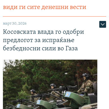
види ги сите денешни вести
март 30, 2026
Косовската влада го одобри
предлогот за испраќање
безбедносни сили во Газа