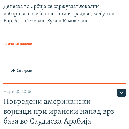
Денеска во Србија се одржуваат локални
избори во повеќе општини и градови, меѓу кои
Бор, Аранѓеловац, Кула и Књажевац.
прочитај повеќе
Сподели
март 28, 2026
Повредени американски
војници при ирански напад врз
база во Саудиска Арабија