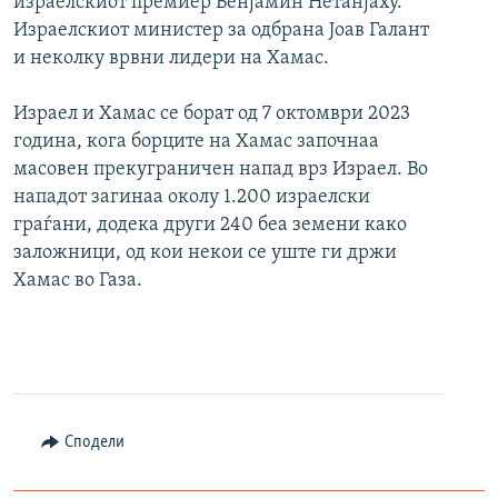
израелскиот премиер Бенјамин Нетанјаху.
Израелскиот министер за одбрана Јоав Галант
и неколку врвни лидери на Хамас.
Израел и Хамас се борат од 7 октомври 2023
година, кога борците на Хамас започнаа
масовен прекуграничен напад врз Израел. Во
нападот загинаа околу 1.200 израелски
граѓани, додека други 240 беа земени како
заложници, од кои некои се уште ги држи
Хамас во Газа.
Сподели