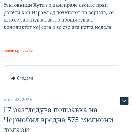
бунтовници Хути ги лансирале своите први
ракети кон Израел од почетокот на војната, со
што се закануваат да го прошируваат
конфликтот кој сега е во својата петта недела.
прочитај повеќе
Сподели
март 28, 2026
Г7 разгледува поправка на
Чернобил вредна 575 милиони
долари