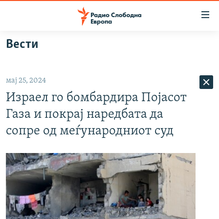
Достапни
линкови
Оди
Вести
на
МАКЕДОНИЈА
содржината
СВЕТ
Оди
мај 25, 2024
ВИЗУЕЛНО
на
Израел го бомбардира Појасот
главната
ВЕСТИ
навигација
Газа и покрај наредбата да
ШТО ТРЕБА ДА ЗНАЕТЕ
Премини
сопре од меѓународниот суд
на
ПРИЈАВИ СЕ ЗА ЊУЗЛЕТЕР
пребарување
ПОДКАСТ ЗОШТО?
СЛЕДЕТЕ НЕ