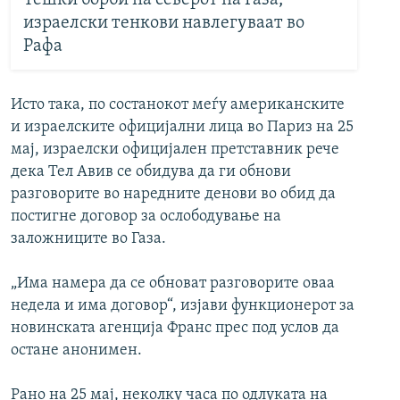
израелски тенкови навлегуваат во
Рафа
Исто така, по состанокот меѓу американските
и израелските официјални лица во Париз на 25
мај, израелски официјален претставник рече
дека Тел Авив се обидува да ги обнови
разговорите во наредните денови во обид да
постигне договор за ослободување на
заложниците во Газа.
„Има намера да се обноват разговорите оваа
недела и има договор“, изјави функционерот за
новинската агенција Франс прес под услов да
остане анонимен.
Рано на 25 мај, неколку часа по одлуката на