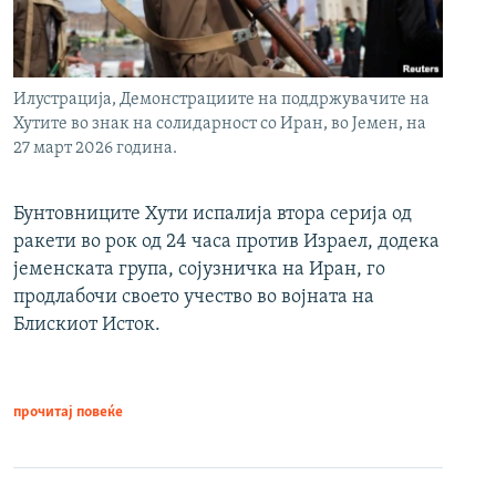
Илустрација, Демонстрациите на поддржувачите на
Хутите во знак на солидарност со Иран, во Јемен, на
27 март 2026 година.
Бунтовниците Хути испалија втора серија од
ракети во рок од 24 часа против Израел, додека
јеменската група, сојузничка на Иран, го
продлабочи своето учество во војната на
Блискиот Исток.
прочитај повеќе