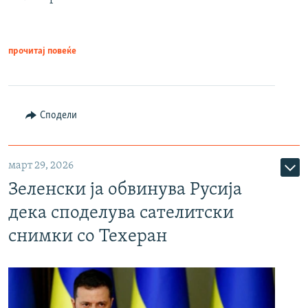
прочитај повеќе
Сподели
март 29, 2026
Зеленски ја обвинува Русија
дека споделува сателитски
снимки со Техеран