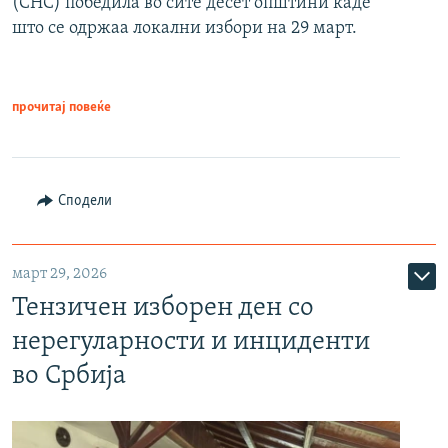
(СНС) победила во сите десет општини каде
што се одржаа локални избори на 29 март.
прочитај повеќе
Сподели
март 29, 2026
Тензичен изборен ден со
нерегуларности и инциденти
во Србија