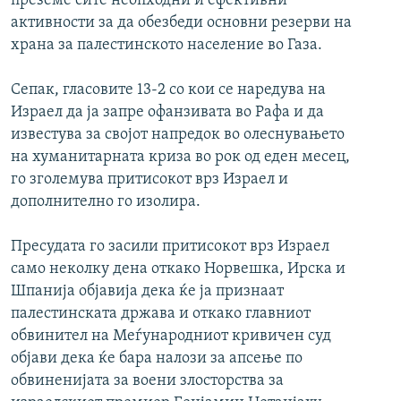
преземе сите неопходни и ефективни
активности за да обезбеди основни резерви на
храна за палестинското население во Газа.
Сепак, гласовите 13-2 со кои се наредува на
Израел да ја запре офанзивата во Рафа и да
известува за својот напредок во олеснувањето
на хуманитарната криза во рок од еден месец,
го зголемува притисокот врз Израел и
дополнително го изолира.
Пресудата го засили притисокот врз Израел
само неколку дена откако Норвешка, Ирска и
Шпанија објавија дека ќе ја признаат
палестинската држава и откако главниот
обвинител на Меѓународниот кривичен суд
објави дека ќе бара налози за апсење по
обвиненијата за воени злосторства за