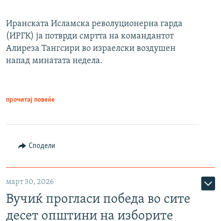
Иранската Исламска револуционерна гарда
(ИРГК) ја потврди смртта на командантот
Алиреза Тангсири во израелски воздушен
напад минатата недела.
прочитај повеќе
Сподели
март 30, 2026
Вучиќ прогласи победа во сите
десет општини на изборите