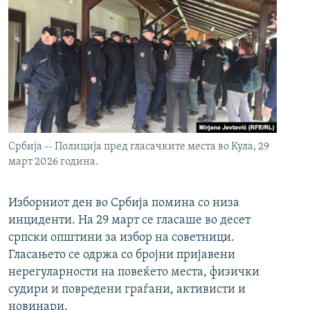
Србија -- Полиција пред гласачките места во Кула, 29
март 2026 година.
Изборниот ден во Србија помина со низа
инциденти. На 29 март се гласаше во десет
српски општини за избор на советници.
Гласањето се одржа со бројни пријавени
нерегуларности на повеќето места, физички
судири и повредени граѓани, активисти и
новинари.