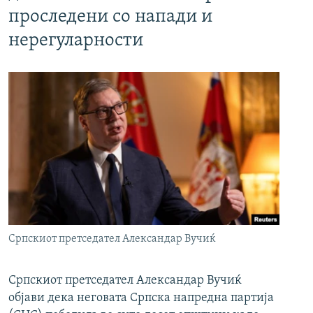
проследени со напади и
нерегуларности
Српскиот претседател Александар Вучиќ
Српскиот претседател Александар Вучиќ
објави дека неговата Српска напредна партија