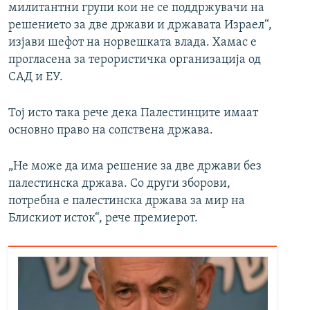
милитантни групи кои не се поддржувачи на
решението за две држави и државата Израел“,
изјави шефот на норвешката влада. Хамас е
прогласена за терористичка организација од
САД и ЕУ.
Тој исто така рече дека Палестинците имаат
основно право на сопствена држава.
„Не може да има решение за две држави без
палестинска држава. Со други зборови,
потребна е палестинска држава за мир на
Блискиот исток“, рече премиерот.