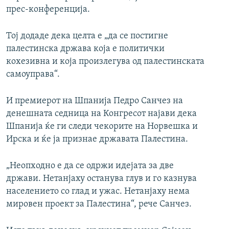
прес-конференција.
Тој додаде дека целта е „да се постигне
палестинска држава која е политички
кохезивна и која произлегува од палестинската
самоуправа“.
И премиерот на Шпанија Педро Санчез на
денешната седница на Конгресот најави дека
Шпанија ќе ги следи чекорите на Норвешка и
Ирска и ќе ја признае државата Палестина.
„Неопходно е да се одржи идејата за две
држави. Нетанјаху останува глув и го казнува
населението со глад и ужас. Нетанјаху нема
мировен проект за Палестина“, рече Санчез.