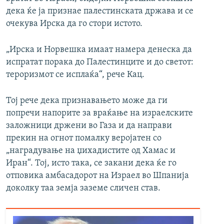
дека ќе ја признае палестинската држава и се
очекува Ирска да го стори истото.
„Ирска и Норвешка имаат намера денеска да
испратат порака до Палестинците и до светот:
тероризмот се исплаќа“, рече Кац.
Тој рече дека признавањето може да ги
попречи напорите за враќање на израелските
заложници држени во Газа и да направи
прекин на огнот помалку веројатен со
„наградување на џихадистите од Хамас и
Иран“. Тој, исто така, се закани дека ќе го
отповика амбасадорот на Израел во Шпанија
доколку таа земја заземе сличен став.