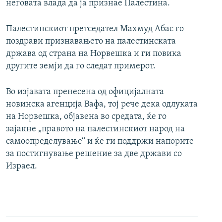
неговата влада да ја признае Палестина.
Палестинскиот претседател Махмуд Абас го
поздрави признавањето на палестинската
држава од страна на Норвешка и ги повика
другите земји да го следат примерот.
Во изјавата пренесена од официјалната
новинска агенција Вафа, тој рече дека одлуката
на Норвешка, објавена во средата, ќе го
зајакне „правото на палестинскиот народ на
самоопределување“ и ќе ги поддржи напорите
за постигнување решение за две држави со
Израел.