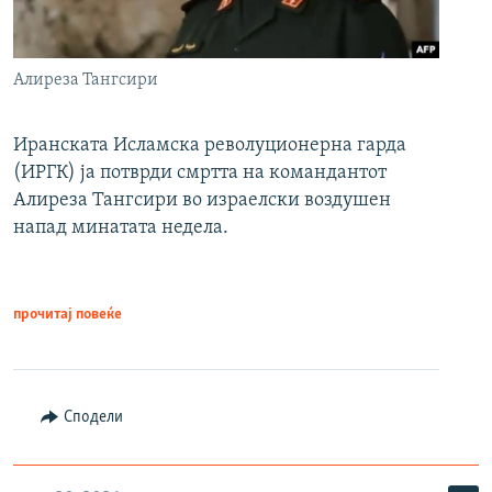
Алиреза Тангсири
Иранската Исламска револуционерна гарда
(ИРГК) ја потврди смртта на командантот
Алиреза Тангсири во израелски воздушен
напад минатата недела.
прочитај повеќе
Сподели