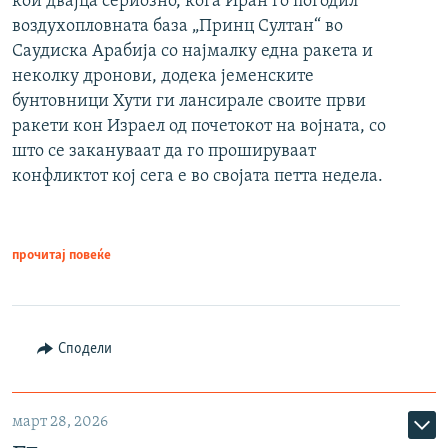
кои двајца сериозно, кога Иран го погодил
воздухопловната база „Принц Султан“ во
Саудиска Арабија со најмалку една ракета и
неколку дронови, додека јеменските
бунтовници Хути ги лансирале своите први
ракети кон Израел од почетокот на војната, со
што се закануваат да го прошируваат
конфликтот кој сега е во својата петта недела.
прочитај повеќе
Сподели
март 28, 2026