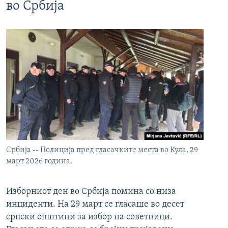
во Србија
Србија -- Полиција пред гласачките места во Кула, 29
март 2026 година.
Изборниот ден во Србија помина со низа
инциденти. На 29 март се гласаше во десет
српски општини за избор на советници.