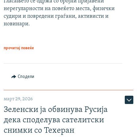
Гласањето се одржа со бројни пријавени
нерегуларности на повеќето места, физички
судири и повредени граѓани, активисти и
новинари.
прочитај повеќе
Сподели
март 29, 2026
Зеленски ја обвинува Русија
дека споделува сателитски
снимки со Техеран