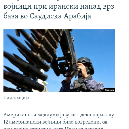
војници при ирански напад врз
база во Саудиска Арабија
Илустрација
Американски медиуми јавуваат дека најмалку
12 американски војници биле повредени, од