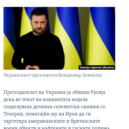
Украинскиот претседател Володимир Зеленски
Претседателот на Украина ја обвини Русија
дека во текот на изминатата недела
споделувала детални сателитски снимки со
Техеран, помагајќи му на Иран да ги
таргетира американските и британските
воени објекти и нафтените и гасните полиња