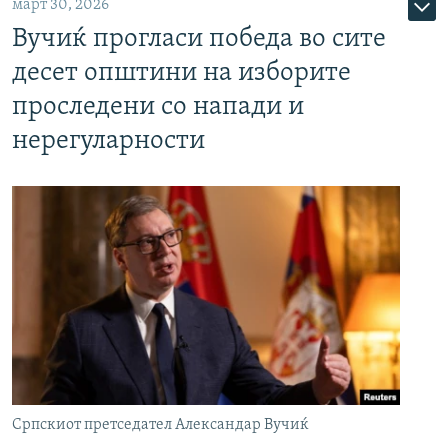
март 30, 2026
Вучиќ прогласи победа во сите
десет општини на изборите
проследени со напади и
нерегуларности
Српскиот претседател Александар Вучиќ