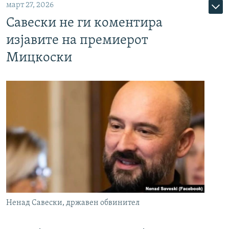
март 27, 2026
Савески не ги коментира
изјавите на премиерот
Мицкоски
Ненад Савески, државен обвинител