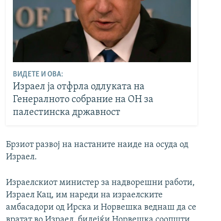
ВИДЕТЕ И ОВА:
Израел ја отфрла одлуката на
Генералното собрание на ОН за
палестинска државност
Брзиот развој на настаните наиде на осуда од
Израел.
Израелскиот министер за надворешни работи,
Израел Кац, им нареди на израелските
амбасадори од Ирска и Норвешка веднаш да се
вратат во Израел, бидејќи Норвешка соопшти