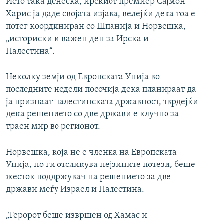
Исто така денеска, ирскиот премиер Сајмон
Харис ја даде својата изјава, велејќи дека тоа е
потег координиран со Шпанија и Норвешка,
„историски и важен ден за Ирска и
Палестина“.
Неколку земји од Европската Унија во
последните недели посочија дека планираат да
ја признаат палестинската државност, тврдејќи
дека решението со две држави е клучно за
траен мир во регионот.
Норвешка, која не е членка на Европската
Унија, но ги отсликува нејзините потези, беше
жесток поддржувач на решението за две
држави меѓу Израел и Палестина.
„Теророт беше извршен од Хамас и