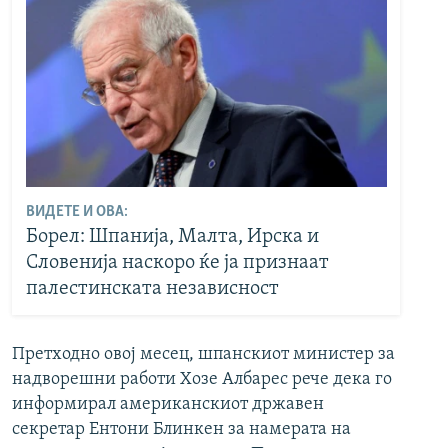
ВИДЕТЕ И ОВА:
Борел: Шпанија, Малта, Ирска и
Словенија наскоро ќе ја признаат
палестинската независност
Претходно овој месец, шпанскиот министер за
надворешни работи Хозе Албарес рече дека го
информирал американскиот државен
секретар Ентони Блинкен за намерата на