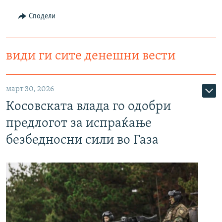
Сподели
види ги сите денешни вести
март 30, 2026
Косовската влада го одобри
предлогот за испраќање
безбедносни сили во Газа