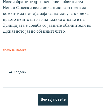
Новоизбраниот државен јавен обвинител
Ненад Савески вели дека никогаш нема да
коментира ничија изјава, нагласувајќи дека
првото нешто што го направил откако е на
функцијата е средба со јавните обвинители во
Државното јавно обвинителство.
прочитај повеќе
Сподели
Вчитај повеќе