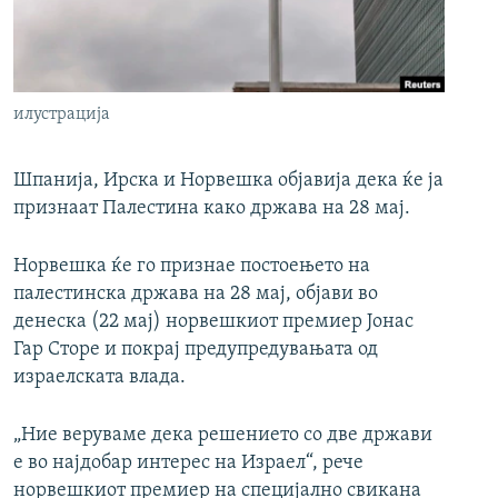
РСЕ веб страници
илустрација
Шпанија, Ирска и Норвешка објавија дека ќе ја
признаат Палестина како држава на 28 мај.
Норвешка ќе го признае постоењето на
палестинска држава на 28 мај, објави во
денеска (22 мај) норвешкиот премиер Јонас
Гар Сторе и покрај предупредувањата од
израелската влада.
„Ние веруваме дека решението со две држави
е во најдобар интерес на Израел“, рече
норвешкиот премиер на специјално свикана