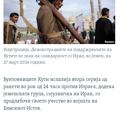
Илустрација, Демонстрациите на поддржувачите на
Хутите во знак на солидарност со Иран, во Јемен, на
27 март 2026 година.
Бунтовниците Хути испалија втора серија од
ракети во рок од 24 часа против Израел, додека
јеменската група, сојузничка на Иран, го
продлабочи своето учество во војната на
Блискиот Исток.