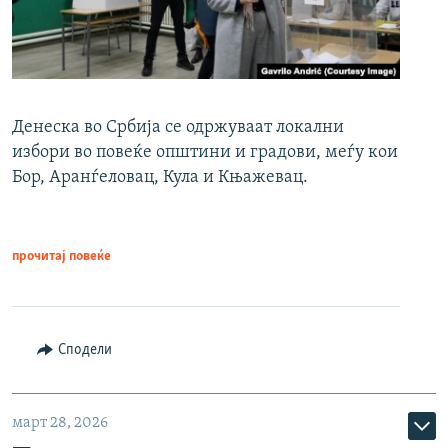
Денеска во Србија се одржуваат локални
избори во повеќе општини и градови, меѓу кои
Бор, Аранѓеловац, Кула и Књажевац.
прочитај повеќе
Сподели
март 28, 2026