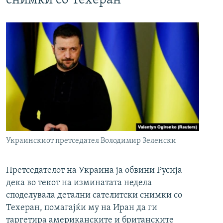
снимки со Техеран
Украинскиот претседател Володимир Зеленски
Претседателот на Украина ја обвини Русија
дека во текот на изминатата недела
споделувала детални сателитски снимки со
Техеран, помагајќи му на Иран да ги
таргетира американските и британските