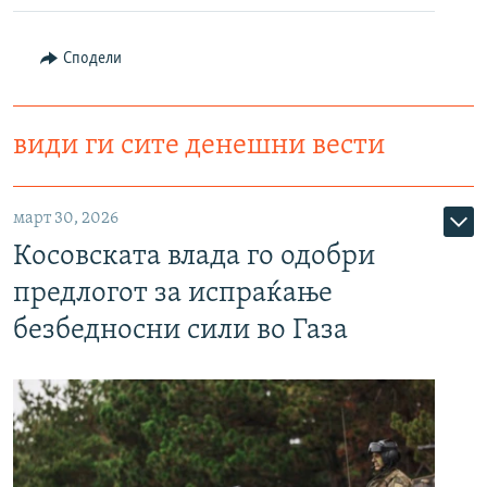
Сподели
види ги сите денешни вести
март 30, 2026
Косовската влада го одобри
предлогот за испраќање
безбедносни сили во Газа