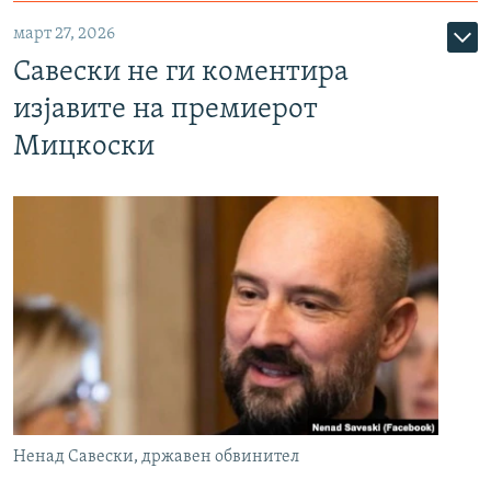
март 27, 2026
Савески не ги коментира
изјавите на премиерот
Мицкоски
Ненад Савески, државен обвинител