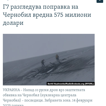
Г7 разгледува поправка на
Чернобил вредна 575 милиони
долари
УКРАИНА – Напад со руски дрон врз заштитната
обвивка на Чернобил (нуклеарна централа
Чернобил) – последици. Забранета зона. 14 февруари
2025 година.