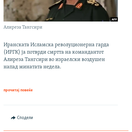
Алиреза Тангсири
Иранската Исламска револуционерна гарда
(ИРГК) ја потврди смртта на командантот
Алиреза Тангсири во израелски воздушен
напад минатата недела.
прочитај повеќе
Сподели