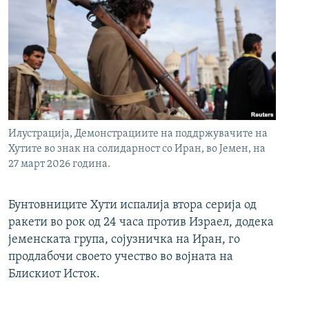
Илустрација, Демонстрациите на поддржувачите на
Хутите во знак на солидарност со Иран, во Јемен, на
27 март 2026 година.
Бунтовниците Хути испалија втора серија од
ракети во рок од 24 часа против Израел, додека
јеменската група, сојузничка на Иран, го
продлабочи своето учество во војната на
Блискиот Исток.