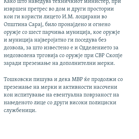
Како што наведува техничкиот министер, при
извршен претрес во дом и други простории
кои ги користи лицето И.М. лоцирани во
Општина Сарај, било пронајдено и огнено
оружје со шест парчиња муниција, кое оружје
и муниција најверојатно ги поседува без
дозвола, за што известено е и Одделението за
недозволена трговија со оружје при СВР Скопје
заради преземање на дополнителни мерки.
Тошковски пишува и дека МВР ќе продолжи со
преземање на мерки и активности насочени
кон испитување на евентуална поврзаност на
наведеното лице со други високи полициски
службеници.