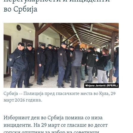
во Србија
Србија -- Полиција пред гласачките места во Кула, 29
март 2026 година.
Изборниот ден во Србија помина со низа
инциденти. На 29 март се гласаше во десет
српски општини за избор на советници.