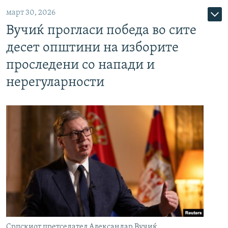
март 30, 2026
Вучиќ прогласи победа во сите
десет општини на изборите
проследени со напади и
нерегуларности
Српскиот претседател Александар Вучиќ