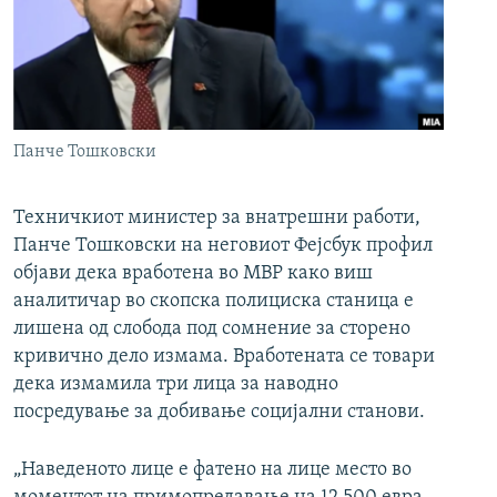
РСЕ веб страници
Панче Тошковски
Техничкиот министер за внатрешни работи,
Панче Тошковски на неговиот Фејсбук профил
објави дека вработена во МВР како виш
аналитичар во скопска полициска станица е
лишена од слобода под сомнение за сторено
кривично дело измама. Вработената се товари
дека измамила три лица за наводно
посредување за добивање социјални станови.
„Наведеното лице е фатено на лице место во