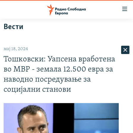
Достапни
линкови
Оди
Вести
на
МАКЕДОНИЈА
содржината
СВЕТ
Оди
мај 18, 2024
ВИЗУЕЛНО
на
Тошковски: Уапсена вработена
главната
ВЕСТИ
навигација
во МВР - земала 12.500 евра за
ШТО ТРЕБА ДА ЗНАЕТЕ
Премини
наводно посредување за
на
ПРИЈАВИ СЕ ЗА ЊУЗЛЕТЕР
социјални станови
пребарување
ПОДКАСТ ЗОШТО?
СЛЕДЕТЕ НЕ