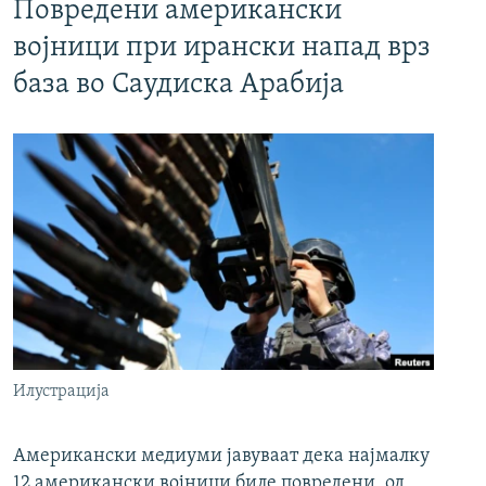
Повредени американски
војници при ирански напад врз
база во Саудиска Арабија
Илустрација
Американски медиуми јавуваат дека најмалку
12 американски војници биле повредени, од