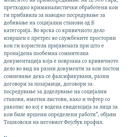
моментот на примопредавање на 12 500 евра,
претходно криминалистички обработени кои
ги прибавила за наводно посредување за
добивање на социјални станови од Б
категорија. Во врска со кривичното дело
извршен е претрес во службените простории
кои ги користела пријавената при што е
пронајдена пообемна сомнителна
документација која е поврзана со кривичното
дело во вид на разни документи за кои постои
сомневање дека се фалсификувани, разни
договори за позајмици, договори за
посредување за доделување на социјални
станови, имотни листови, како и тефтер со
ракопис во кој е водена евиденција за лица за
кои биле вршени определени работи“, објави
Тошковски на неговиот Фејсбук профил.