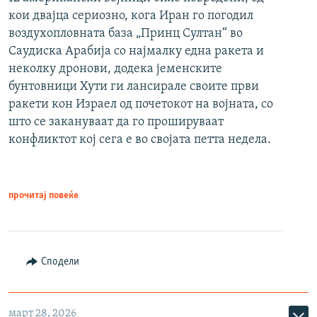
кои двајца сериозно, кога Иран го погодил
воздухопловната база „Принц Султан“ во
Саудиска Арабија со најмалку една ракета и
неколку дронови, додека јеменските
бунтовници Хути ги лансирале своите први
ракети кон Израел од почетокот на војната, со
што се закануваат да го прошируваат
конфликтот кој сега е во својата петта недела.
прочитај повеќе
Сподели
март 28, 2026