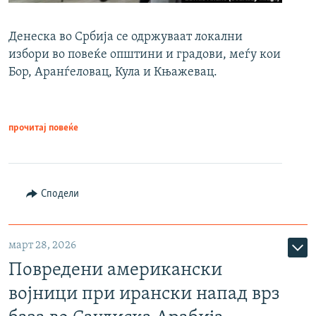
Денеска во Србија се одржуваат локални
избори во повеќе општини и градови, меѓу кои
Бор, Аранѓеловац, Кула и Књажевац.
прочитај повеќе
Сподели
март 28, 2026
Повредени американски
војници при ирански напад врз