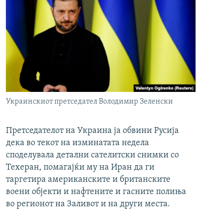
Украинскиот претседател Володимир Зеленски
Претседателот на Украина ја обвини Русија
дека во текот на изминатата недела
споделувала детални сателитски снимки со
Техеран, помагајќи му на Иран да ги
таргетира американските и британските
воени објекти и нафтените и гасните полиња
во регионот на Заливот и на други места.