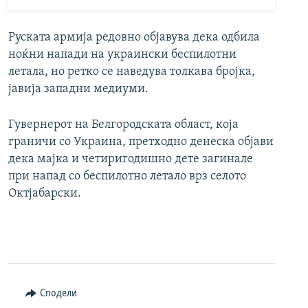
Руската армија редовно објавува дека одбила
ноќни напади на украински беспилотни
летала, но ретко се наведува толкава бројка,
јавија западни медиуми.
Гувернерот на Белгородската област, која
граничи со Украина, претходно денеска објави
дека мајка и четиригодишно дете загинале
при напад со беспилотно летало врз селото
Октјабарски.
Сподели