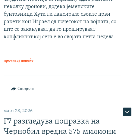
неколку дронови, додека јеменските
бунтовници Хути ги лансирале своите први
ракети кон Израел од почетокот на војната, со
што се закануваат да го прошируваат
конфликтот кој сега е во својата петта недела.
прочитај повеќе
Сподели
март 28, 2026
Г7 разгледува поправка на
Чернобил вредна 575 милиони