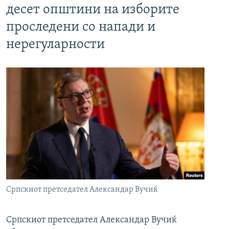
десет општини на изборите
проследени со напади и
нерегуларности
Српскиот претседател Александар Вучиќ
Српскиот претседател Александар Вучиќ