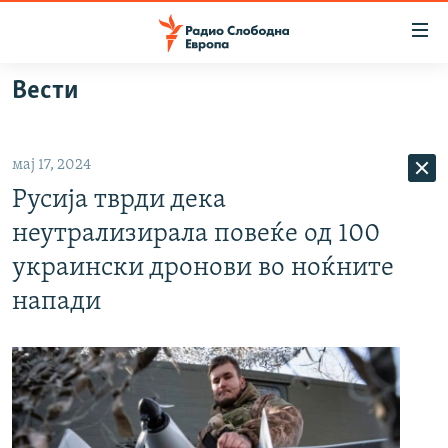
Достапни
линкови
Оди
Вести
на
МАКЕДОНИЈА
содржината
СВЕТ
Оди
мај 17, 2024
ВИЗУЕЛНО
на
Русија тврди дека
главната
ВЕСТИ
навигација
неутрализирала повеќе од 100
ШТО ТРЕБА ДА ЗНАЕТЕ
Премини
украински дронови во ноќните
на
ПРИЈАВИ СЕ ЗА ЊУЗЛЕТЕР
напади
пребарување
ПОДКАСТ ЗОШТО?
СЛЕДЕТЕ НЕ