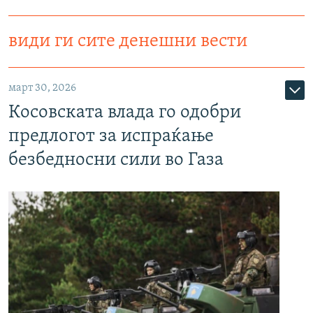
види ги сите денешни вести
март 30, 2026
Косовската влада го одобри
предлогот за испраќање
безбедносни сили во Газа