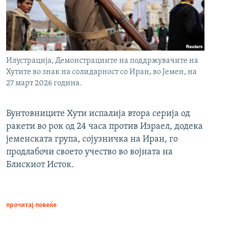
Илустрација, Демонстрациите на поддржувачите на
Хутите во знак на солидарност со Иран, во Јемен, на
27 март 2026 година.
Бунтовниците Хути испалија втора серија од
ракети во рок од 24 часа против Израел, додека
јеменската група, сојузничка на Иран, го
продлабочи своето учество во војната на
Блискиот Исток.
прочитај повеќе