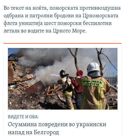
Во текот на ноќта, поморската противвоздушна
одбрана и патролни бродови на Црноморската
флота уништија шест поморски беспилотни
летала во водите на Црното Море.
ВИДЕТЕ И ОВА:
Осуммина повредени во украински
напад на Белгород