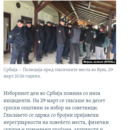
Србија -- Полиција пред гласачките места во Кула, 29
март 2026 година.
Изборниот ден во Србија помина со низа
инциденти. На 29 март се гласаше во десет
српски општини за избор на советници.
Гласањето се одржа со бројни пријавени
нерегуларности на повеќето места, физички
судири и повредени граѓани, активисти и