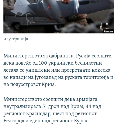
РСЕ веб страници
илустрација
Министерството за одбрана на Русија соопшти
дека повеќе од 100 украински беспилотни
летала се уништени или пресретнати ноќеска
во напади на југозапад на руската територија и
на полуостровот Крим.
Министерството соопшти дека армијата
неутрализирала 51 дрон над Крим, 44 над
регионот Краснодар, шест над регионот
Белгород и еден над регионот Курск.