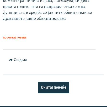
коментира ничија изјава, нагласувајќи дека
првото нешто што го направил откако е на
функцијата е средба со јавните обвинители во
Државното јавно обвинителство.
прочитај повеќе
Сподели
Вчитај повеќе