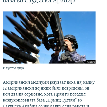
база во Саудиска Арабија
Илустрација
Американски медиуми јавуваат дека најмалку
12 американски војници биле повредени, од
кои двајца сериозно, кога Иран го погодил
воздухопловната база „Принц Султан“ во
Саудиска Арабија со најмалку една ракета и