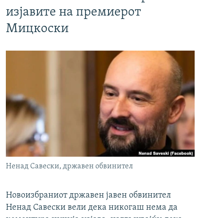
изјавите на премиерот
Мицкоски
Ненад Савески, државен обвинител
Новоизбраниот државен јавен обвинител
Ненад Савески вели дека никогаш нема да