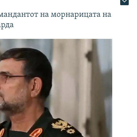
омандантот на морнарицата на
арда