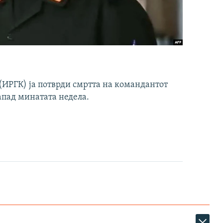
ИРГК) ја потврди смртта на командантот
апад минатата недела.