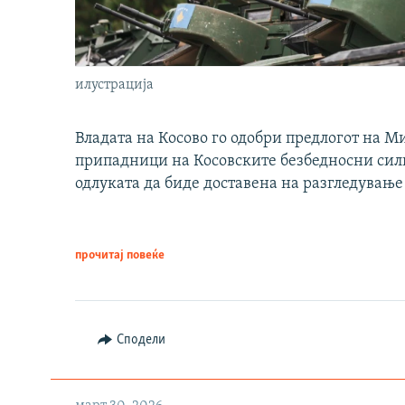
илустрација
Владата на Косово го одобри предлогот на М
припадници на Косовските безбедносни сили 
одлуката да биде доставена на разгледување
прочитај повеќе
Сподели