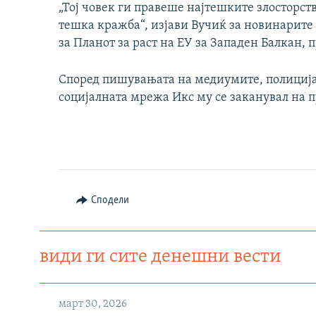
„Тој човек ги правеше најтешките злосторства
тешка кражба“, изјави Вучиќ за новинарите 
за Планот за раст на ЕУ за Западен Балкан, 
Според пишувањата на медиумите, полицијат
социјалната мрежа Икс му се заканувал на п
Сподели
види ги сите денешни вести
март 30, 2026