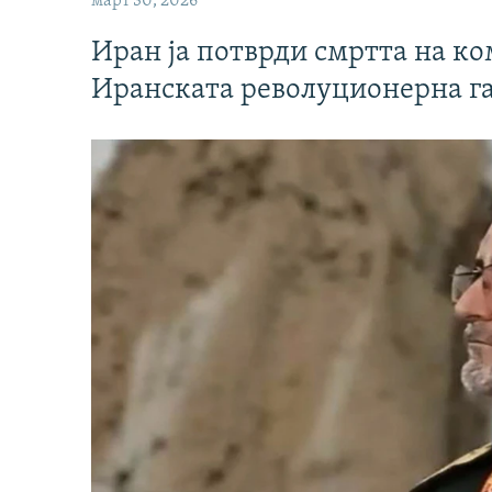
март 30, 2026
Иран ја потврди смртта на к
Иранската револуционерна г