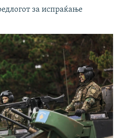
редлогот за испраќање