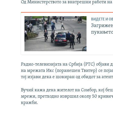
Од Министерството за внатрешни работи на 
ВИДЕТЕ И ОВ
Загрижен
пукањето
Радио-телевизијата на Србија (РТС) објави д
на мрежата Икс (поранешен Твитер) се поја
тој изјави дека е шокиран од обидот за атен
Вучиќ кажа дека жителот на Сомбор, кој бе
мрежи, претходно извршил околу 50 кривич
кражби.