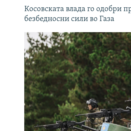
Косовската влада го одобри п
безбедносни сили во Газа