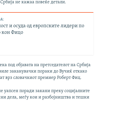
Србија не кажаа повеќе детали.
А:
ост и осуда од европските лидери по
 кон Фицо
ека под објавата на претседателот на Србија
виле заканувачки пораки до Вучиќ откако
тат врз словачкиот премиер Роберт Фиц.
ше уапсен поради закани преку социјалните
ни дела, меѓу кои и разбојништва и тешки