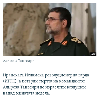
Алиреза Тангсири
Иранската Исламска револуционерна гарда
(ИРГК) ја потврди смртта на командантот
Алиреза Тангсири во израелски воздушен
напад минатата недела.