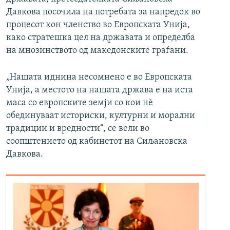
Давкова посочила на потребата за напредок во
процесот кон членство во Европската Унија,
како стратешка цел на државата и определба
на мнозинството од македонските граѓани.
„Нашата иднина несомнено е во Европската
Унија, а местото на нашата држава е на иста
маса со европските земји со кои нѐ
обединуваат историски, културни и морални
традиции и вредности“, се вели во
соопштението од кабинетот на Сиљановска
Давкова.