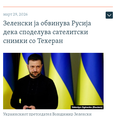
март 29, 2026
Зеленски ја обвинува Русија
дека споделува сателитски
снимки со Техеран
Украинскиот претседател Володимир Зеленски