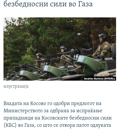
безбедносни сили во Газа
илустрација
Владата на Косово го одобри предлогот на
Министерството за одбрана за испраќање
припадници на Косовските безбедносни сили
(КБС) во Газа, со што се отвора патот одлуката