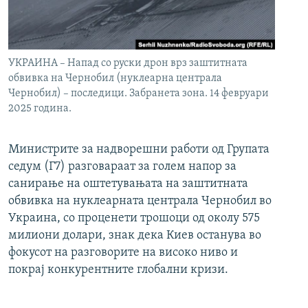
УКРАИНА – Напад со руски дрон врз заштитната
обвивка на Чернобил (нуклеарна централа
Чернобил) – последици. Забранета зона. 14 февруари
2025 година.
Министрите за надворешни работи од Групата
седум (Г7) разговараат за голем напор за
санирање на оштетувањата на заштитната
обвивка на нуклеарната централа Чернобил во
Украина, со проценети трошоци од околу 575
милиони долари, знак дека Киев останува во
фокусот на разговорите на високо ниво и
покрај конкурентните глобални кризи.