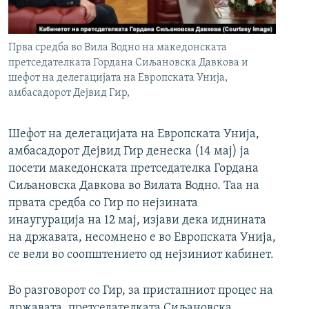
РСЕ веб страници
Прва средба во Вила Водно на македонската
претседателката Гордана Сиљановска Давкова и
шефот на делегацијата на Европската Унија,
амбасадорот Дејвид Гир,
Шефот на делегацијата на Европската Унија,
амбасадорот Дејвид Гир денеска (14 мај) ја
посети македонската претседателка Гордана
Сиљановска Давкова во Вилата Водно. Таа на
првата средба со Гир по нејзината
инаугурација на 12 мај, изјави дека иднината
на државата, несомнено е во Европската Унија,
се вели во соопштението од нејзиниот кабинет.
Во разговорот со Гир, за пристапниот процес на
државата, претседателката Сиљановска