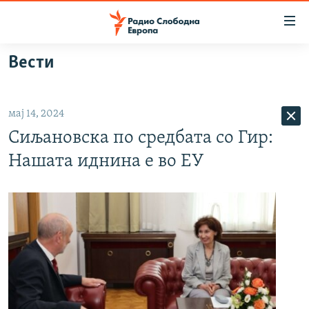
Достапни
линкови
Оди
Вести
на
МАКЕДОНИЈА
содржината
СВЕТ
Оди
мај 14, 2024
ВИЗУЕЛНО
на
Сиљановска по средбата со Гир:
главната
ВЕСТИ
навигација
Нашата иднина е во ЕУ
ШТО ТРЕБА ДА ЗНАЕТЕ
Премини
на
ПРИЈАВИ СЕ ЗА ЊУЗЛЕТЕР
пребарување
ПОДКАСТ ЗОШТО?
СЛЕДЕТЕ НЕ