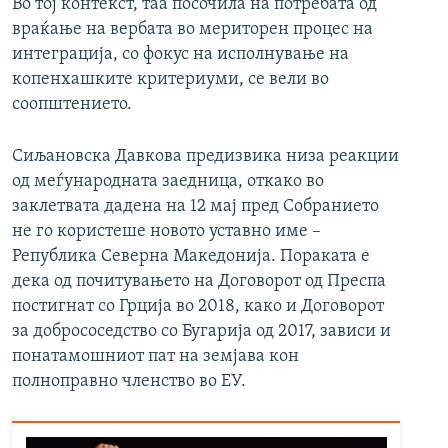
Во тој контекст, таа посочила на потребата од
враќање на вербата во мериторен процес на
интеграција, со фокус на исполнување на
копенхашките критериуми, се вели во
соопштението.
Сиљановска Давкова предизвика низа реакции
од меѓународната заедница, откако во
заклетвата дадена на 12 мај пред Собранието
не го користеше новото уставно име –
Република Северна Македонија. Пораката е
дека од почитувањето на Договорот од Преспа
постигнат со Грција во 2018, како и Договорот
за добрососедство со Бугарија од 2017, зависи и
понатамошниот пат на земјава кон
полноправно членство во ЕУ.