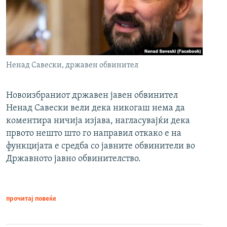
Ненад Савески, државен обвинител
Новоизбраниот државен јавен обвинител
Ненад Савески вели дека никогаш нема да
коментира ничија изјава, нагласувајќи дека
првото нешто што го направил откако е на
функцијата е средба со јавните обвинители во
Државното јавно обвинителство.
прочитај повеќе