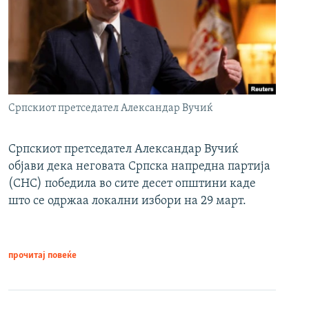
Српскиот претседател Александар Вучиќ
Српскиот претседател Александар Вучиќ
објави дека неговата Српска напредна партија
(СНС) победила во сите десет општини каде
што се одржаа локални избори на 29 март.
прочитај повеќе