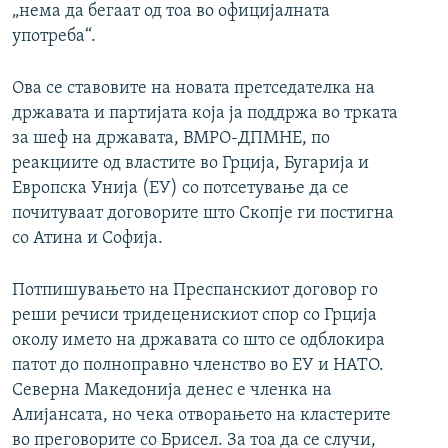
„нема да бегаат од тоа во официјалната
употреба“.
Ова се ставовите на новата претседателка на
државата и партијата која ја поддржа во трката
за шеф на државата, ВМРО-ДПМНЕ, по
реакциите од властите во Грција, Бугарија и
Европска Унија (ЕУ) со потсетување да се
почитуваат договорите што Скопје ги постигна
со Атина и Софија.
Потпишувањето на Преспанскиот договор го
реши речиси тридеценискиот спор со Грција
околу името на државата со што се одблокира
патот до полноправно членство во ЕУ и НАТО.
Северна Македонија денес е членка на
Алијансата, но чека отворањето на кластерите
во преговорите со Брисел. За тоа да се случи,