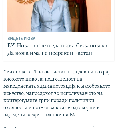
ВИДЕТЕ И ОВА:
ЕУ: Новата претседателка Сиљановска
Давкова имаше несреќен настап
Сиљановска Давкова истакнала дека и покрај
високото ниво на подготвеност на
македонската администрација и насобраното
искуство, напредокот во исполнувањето на
критериумите трпи поради политички
околности и потези за кои се одговорни и
одредени земји – членки на ЕУ.