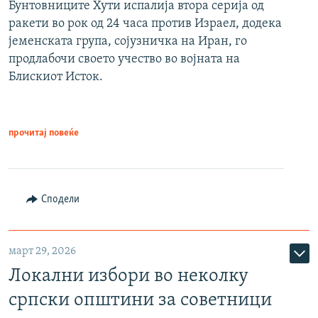
Бунтовниците Хути испалија втора серија од
ракети во рок од 24 часа против Израел, додека
јеменската група, сојузничка на Иран, го
продлабочи своето учество во војната на
Блискиот Исток.
прочитај повеќе
Сподели
март 29, 2026
Локални избори во неколку
српски општини за советници