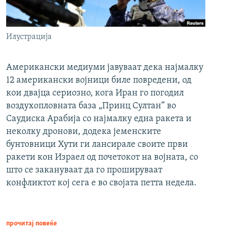
Илустрација
Американски медиуми јавуваат дека најмалку
12 американски војници биле повредени, од
кои двајца сериозно, кога Иран го погодил
воздухопловната база „Принц Султан“ во
Саудиска Арабија со најмалку една ракета и
неколку дронови, додека јеменските
бунтовници Хути ги лансирале своите први
ракети кон Израел од почетокот на војната, со
што се закануваат да го прошируваат
конфликтот кој сега е во својата петта недела.
прочитај повеќе