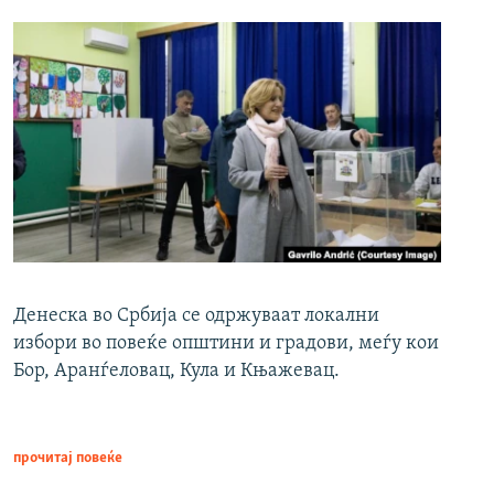
Денеска во Србија се одржуваат локални
избори во повеќе општини и градови, меѓу кои
Бор, Аранѓеловац, Кула и Књажевац.
прочитај повеќе