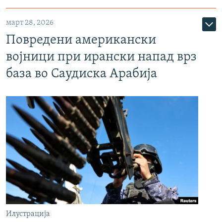
март 28, 2026
Повредени американски
војници при ирански напад врз
база во Саудиска Арабија
Илустрација