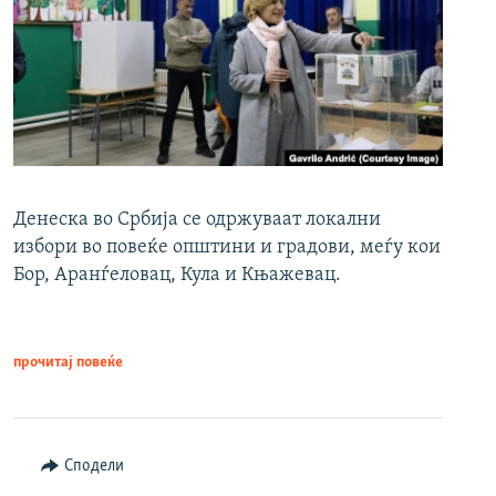
Денеска во Србија се одржуваат локални
избори во повеќе општини и градови, меѓу кои
Бор, Аранѓеловац, Кула и Књажевац.
прочитај повеќе
Сподели