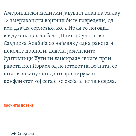
Американски медиуми јавуваат дека најмалку
12 американски војници биле повредени, од
кои двајца сериозно, кога Иран го погодил
воздухопловната база „Принц Султан“ во
Саудиска Арабија со најмалку една ракета и
неколку дронови, додека јеменските
бунтовници Хути ги лансирале своите први
ракети кон Израел од почетокот на војната, со
што се закануваат да го прошируваат
конфликтот кој сега е во својата петта недела.
прочитај повеќе
Сподели