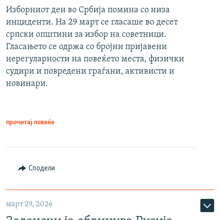
Изборниот ден во Србија помина со низа
инциденти. На 29 март се гласаше во десет
српски општини за избор на советници.
Гласањето се одржа со бројни пријавени
нерегуларности на повеќето места, физички
судири и повредени граѓани, активисти и
новинари.
прочитај повеќе
Сподели
март 29, 2026