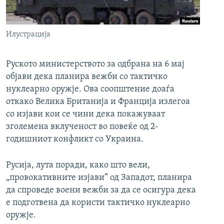
РСЕ веб страници
Илустрација
Руското министерството за одбрана на 6 мај
објави дека планира вежби со тактичко
нуклеарно оружје. Ова соопштение доаѓа
откако Велика Британија и Франција излегоа
со изјави кои се чини дека покажуваат
зголемена вклученост во повеќе од 2-
годишниот конфликт со Украина.
Русија, лута поради, како што вели,
„провокативните изјави“ од Западот, планира
да спроведе воени вежби за да се осигура дека
е подготвена да користи тактичко нуклеарно
оружје.