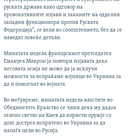
руската држава како одговор на
провокативните изјави и заканите на одделни
западни функционери против Руската
Федерација“, се вели во соопштението, без да се
наведат повеќе детали.
Минатата недела францускиот претседател
Емануел Макрон ја повтори изјавата дека
неговата земја не може да ја исклучи
можноста за испраќање војници во Украина за
да и помогнат во војната.
Во меѓувреме, минатата недела властите во
Обединетото Кралство се чини дека му дадоа
зелено светло на Киев да користи оружје со
долг дострел испратено во Украина за да
напаѓа цели во Русија.