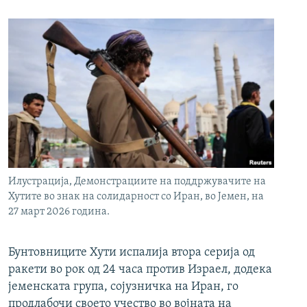
Илустрација, Демонстрациите на поддржувачите на
Хутите во знак на солидарност со Иран, во Јемен, на
27 март 2026 година.
Бунтовниците Хути испалија втора серија од
ракети во рок од 24 часа против Израел, додека
јеменската група, сојузничка на Иран, го
продлабочи своето учество во војната на