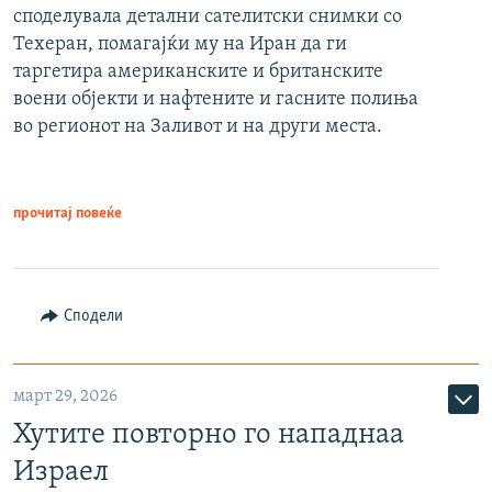
споделувала детални сателитски снимки со
Техеран, помагајќи му на Иран да ги
таргетира американските и британските
воени објекти и нафтените и гасните полиња
во регионот на Заливот и на други места.
прочитај повеќе
Сподели
март 29, 2026
Хутите повторно го нападнаа
Израел