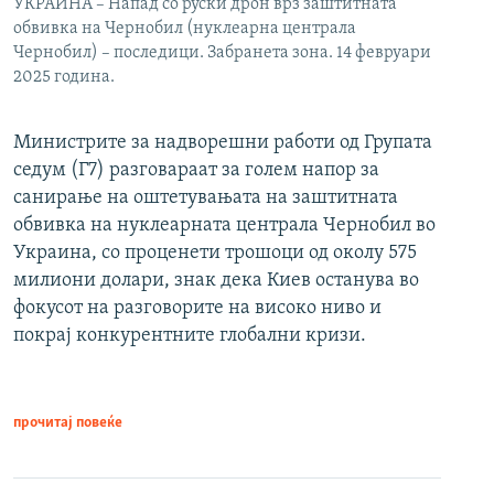
УКРАИНА – Напад со руски дрон врз заштитната
обвивка на Чернобил (нуклеарна централа
Чернобил) – последици. Забранета зона. 14 февруари
2025 година.
Министрите за надворешни работи од Групата
седум (Г7) разговараат за голем напор за
санирање на оштетувањата на заштитната
обвивка на нуклеарната централа Чернобил во
Украина, со проценети трошоци од околу 575
милиони долари, знак дека Киев останува во
фокусот на разговорите на високо ниво и
покрај конкурентните глобални кризи.
прочитај повеќе