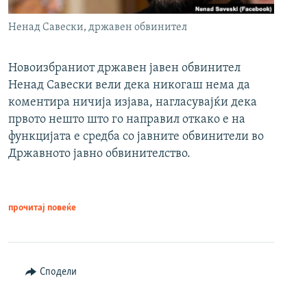
Ненад Савески, државен обвинител
Новоизбраниот државен јавен обвинител
Ненад Савески вели дека никогаш нема да
коментира ничија изјава, нагласувајќи дека
првото нешто што го направил откако е на
функцијата е средба со јавните обвинители во
Државното јавно обвинителство.
прочитај повеќе
Сподели