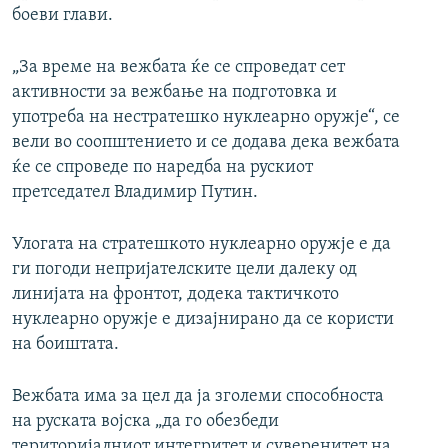
боеви глави.
„За време на вежбата ќе се спроведат сет
активности за вежбање на подготовка и
употреба на нестратешко нуклеарно оружје“, се
вели во соопштението и се додава дека вежбата
ќе се спроведе по наредба на рускиот
претседател Владимир Путин.
Улогата на стратешкото нуклеарно оружје е да
ги погоди непријателските цели далеку од
линијата на фронтот, додека тактичкото
нуклеарно оружје е дизајнирано да се користи
на боиштата.
Вежбата има за цел да ја зголеми способноста
на руската војска „да го обезбеди
територијалниот интегритет и суверенитет на