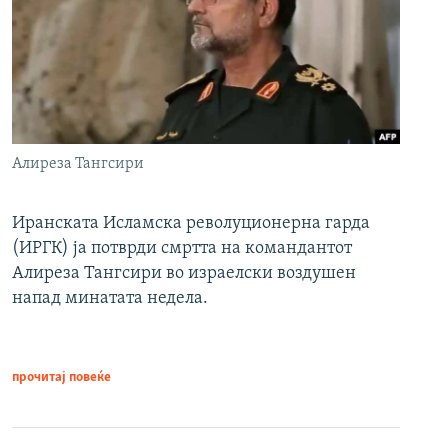
Алиреза Тангсири
Иранската Исламска револуционерна гарда
(ИРГК) ја потврди смртта на командантот
Алиреза Тангсири во израелски воздушен
напад минатата недела.
прочитај повеќе