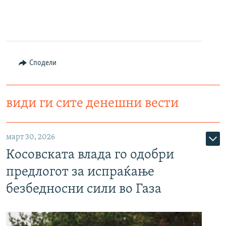
Сподели
види ги сите денешни вести
март 30, 2026
Косовската влада го одобри
предлогот за испраќање
безбедносни сили во Газа