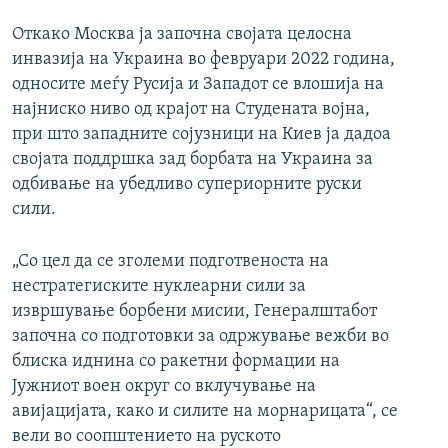
Откако Москва ја започна својата целосна
инвазија на Украина во февруари 2022 година,
односите меѓу Русија и Западот се влошија на
најниско ниво од крајот на Студената војна,
при што западните сојузници на Киев ја дадоа
својата поддршка зад борбата на Украина за
одбивање на убедливо супериорните руски
сили.
„Со цел да се зголеми подготвеноста на
нестратегиските нуклеарни сили за
извршување борбени мисии, Генералштабот
започна со подготовки за одржување вежби во
блиска иднина со ракетни формации на
Јужниот воен округ со вклучување на
авијацијата, како и силите на морнарицата“, се
вели во соопштението на руското