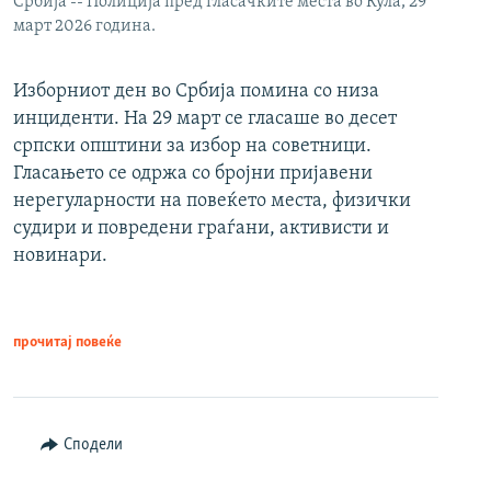
Србија -- Полиција пред гласачките места во Кула, 29
март 2026 година.
Изборниот ден во Србија помина со низа
инциденти. На 29 март се гласаше во десет
српски општини за избор на советници.
Гласањето се одржа со бројни пријавени
нерегуларности на повеќето места, физички
судири и повредени граѓани, активисти и
новинари.
прочитај повеќе
Сподели