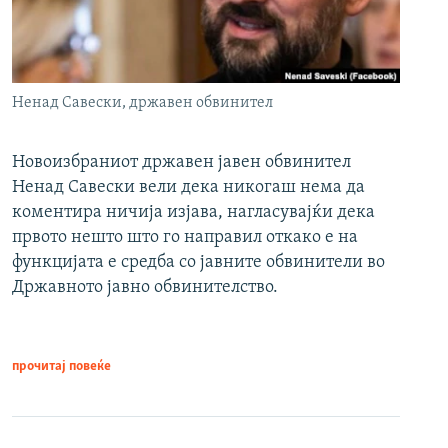
Ненад Савески, државен обвинител
Новоизбраниот државен јавен обвинител
Ненад Савески вели дека никогаш нема да
коментира ничија изјава, нагласувајќи дека
првото нешто што го направил откако е на
функцијата е средба со јавните обвинители во
Државното јавно обвинителство.
прочитај повеќе