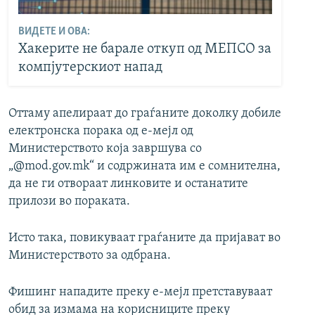
ВИДЕТЕ И ОВА:
Хакерите не барале откуп од МЕПСО за
компјутерскиот напад
Оттаму апелираат до граѓаните доколку добиле
електронска порака од е-мејл од
Министерството која завршува со
„@mod.gov.mk“ и содржината им е сомнителна,
да не ги отвораат линковите и останатите
прилози во пораката.
Исто така, повикуваат граѓаните да пријават во
Министерството за одбрана.
Фишинг нападите преку е-мејл претставуваат
обид за измама на корисниците преку