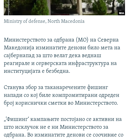
РСЕ веб страници
Ministry of defense, North Macedonia
Министерството за одбрана (МО) на Северна
Македонија изминатите денови било мета на
сајбернапад за што велат дека веднаш
реагирале и серверската инфраструктура на
институцијата е безбедна.
Станува збор за таканаречените фишинг
напади со кој биле компромитирани одреден
број кориснички сметки во Министерството.
„’Фишинг‘ кампањите постојано се активни на
што исклучок не е ни Министерството за
одбрана. Во изминатите денови се соочивме со