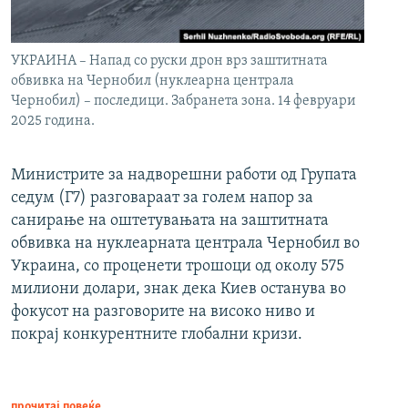
УКРАИНА – Напад со руски дрон врз заштитната
обвивка на Чернобил (нуклеарна централа
Чернобил) – последици. Забранета зона. 14 февруари
2025 година.
Министрите за надворешни работи од Групата
седум (Г7) разговараат за голем напор за
санирање на оштетувањата на заштитната
обвивка на нуклеарната централа Чернобил во
Украина, со проценети трошоци од околу 575
милиони долари, знак дека Киев останува во
фокусот на разговорите на високо ниво и
покрај конкурентните глобални кризи.
прочитај повеќе