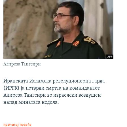
Алиреза Тангсири
Иранската Исламска револуционерна гарда
(ИРГК) ја потврди смртта на командантот
Алиреза Тангсири во израелски воздушен
напад минатата недела.
прочитај повеќе