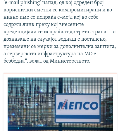
’e-mail phishing‘ напад, од кој одреден број
кориснички сметки се компромитирани и во
нивно име се испраќа е-мејл кој во себе
содржи линк преку кој внесените
креденцијали се испраќаат до трета страна. По
дознавање на случајот веднаш е постапено,
преземени се мерки за дополнителна заштита,
а серверската инфраструктура на МО е
безбедна“, велат од Министерството.