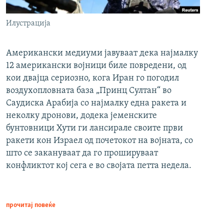
Илустрација
Американски медиуми јавуваат дека најмалку
12 американски војници биле повредени, од
кои двајца сериозно, кога Иран го погодил
воздухопловната база „Принц Султан“ во
Саудиска Арабија со најмалку една ракета и
неколку дронови, додека јеменските
бунтовници Хути ги лансирале своите први
ракети кон Израел од почетокот на војната, со
што се закануваат да го прошируваат
конфликтот кој сега е во својата петта недела.
прочитај повеќе