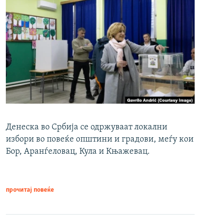
Денеска во Србија се одржуваат локални
избори во повеќе општини и градови, меѓу кои
Бор, Аранѓеловац, Кула и Књажевац.
прочитај повеќе