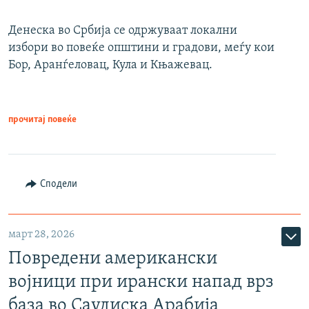
Денеска во Србија се одржуваат локални
избори во повеќе општини и градови, меѓу кои
Бор, Аранѓеловац, Кула и Књажевац.
прочитај повеќе
Сподели
март 28, 2026
Повредени американски
војници при ирански напад врз
база во Саудиска Арабија