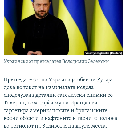
Украинскиот претседател Володимир Зеленски
Претседателот на Украина ја обвини Русија
дека во текот на изминатата недела
споделувала детални сателитски снимки со
Техеран, помагајќи му на Иран да ги
таргетира американските и британските
воени објекти и нафтените и гасните полиња
во регионот на Заливот и на други места.