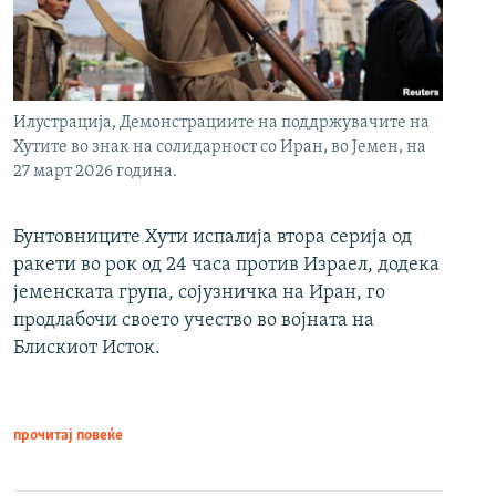
Илустрација, Демонстрациите на поддржувачите на
Хутите во знак на солидарност со Иран, во Јемен, на
27 март 2026 година.
Бунтовниците Хути испалија втора серија од
ракети во рок од 24 часа против Израел, додека
јеменската група, сојузничка на Иран, го
продлабочи своето учество во војната на
Блискиот Исток.
прочитај повеќе