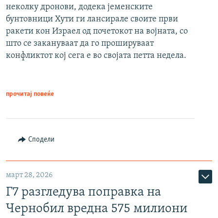
неколку дронови, додека јеменските
бунтовници Хути ги лансирале своите први
ракети кон Израел од почетокот на војната, со
што се закануваат да го прошируваат
конфликтот кој сега е во својата петта недела.
прочитај повеќе
Сподели
март 28, 2026
Г7 разгледува поправка на
Чернобил вредна 575 милиони