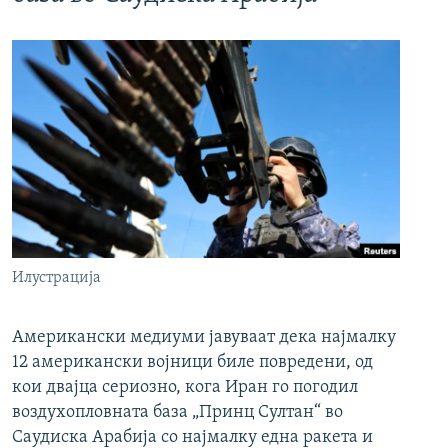
Илустрација
Американски медиуми јавуваат дека најмалку
12 американски војници биле повредени, од
кои двајца сериозно, кога Иран го погодил
воздухопловната база „Принц Султан“ во
Саудиска Арабија со најмалку една ракета и