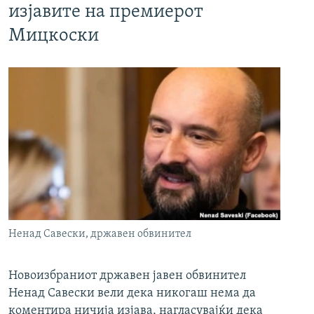
изјавите на премиерот
Мицкоски
Ненад Савески, државен обвинител
Новоизбраниот државен јавен обвинител
Ненад Савески вели дека никогаш нема да
коментира ничија изјава, нагласувајќи дека