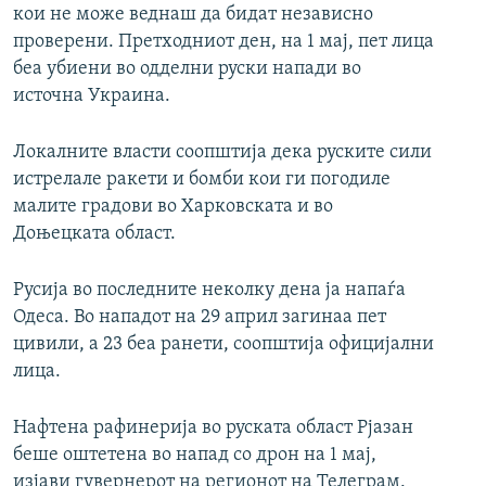
кои не може веднаш да бидат независно
проверени. Претходниот ден, на 1 мај, пет лица
беа убиени во одделни руски напади во
источна Украина.
Локалните власти соопштија дека руските сили
истрелале ракети и бомби кои ги погодиле
малите градови во Харковската и во
Доњецката област.
Русија во последните неколку дена ја напаѓа
Одеса. Во нападот на 29 април загинаа пет
цивили, а 23 беа ранети, соопштија официјални
лица.
Нафтена рафинерија во руската област Рјазан
беше оштетена во напад со дрон на 1 мај,
изјави гувернерот на регионот на Телеграм.