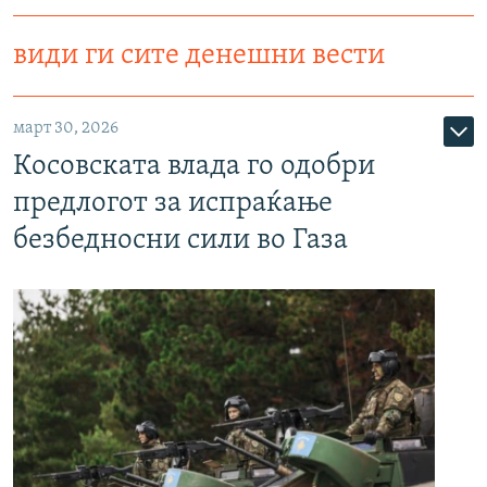
види ги сите денешни вести
март 30, 2026
Косовската влада го одобри
предлогот за испраќање
безбедносни сили во Газа