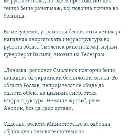
Во рускиот напад на Одеса претходниот ден
тешко беше ранет маж, кој подоцна почина во
болница.
Во меѓувреме, украински беспилотни летала ја
нападнаа енергетската инфраструктура во
руската област Смоленск рано на 2 мај, изјави
гувернерот Василиј Анохин на Телеграм.
„Денеска, регионот Смоленск повторно беше
нападнат од украински беспилотни летала. Во
областа Рослав, непријателот се обиде да
оштети објект на цивилна енергетска
инфраструктура. Немаше жртви“, рече
Анохин, без да даде детали.
Одделно, руското Министерство за одбрана
објави дека неговите системи за