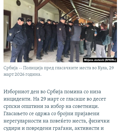
Србија -- Полиција пред гласачките места во Кула, 29
март 2026 година.
Изборниот ден во Србија помина со низа
инциденти. На 29 март се гласаше во десет
српски општини за избор на советници.
Гласањето се одржа со бројни пријавени
нерегуларности на повеќето места, физички
судири и повредени граѓани, активисти и