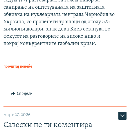
седум (Г7) разговараат за голем напор за
санирање на оштетувањата на заштитната
обвивка на нуклеарната централа Чернобил во
Украина, со проценети трошоци од околу 575
милиони долари, знак дека Киев останува во
фокусот на разговорите на високо ниво и
покрај конкурентните глобални кризи.
прочитај повеќе
Сподели
март 27, 2026
Савески не ги коментира