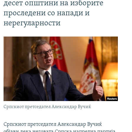
десет општини на изборите
проследени со напади и
нерегуларности
Српскиот претседател Александар Вучиќ
Српскиот претседател Александар Вучиќ
објави дека неговата Српска напредна партија