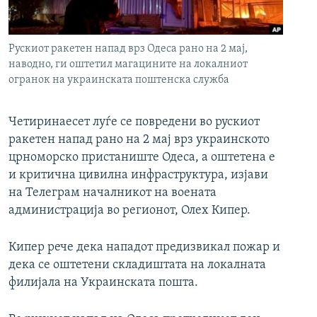
РСЕ веб страници
Рускиот ракетен напад врз Одеса рано на 2 мај,
наводно, ги оштетил магацините на локалниот
огранок на украинската поштенска служба
Четиринаесет луѓе се повредени во рускиот
ракетен напад рано на 2 мај врз украинското
црноморско пристаниште Одеса, а оштетена е
и критична цивилна инфраструктура, изјави
на Телеграм началникот на воената
администрација во регионот, Олех Кипер.
Кипер рече дека нападот предизвикал пожар и
дека се оштетени складиштата на локалната
филијала на Украинската пошта.